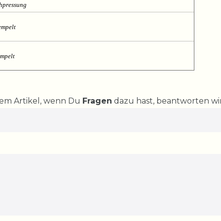
chpressung
empelt
empelt
rem Artikel, wenn Du
Fragen
dazu hast, beantworten wir