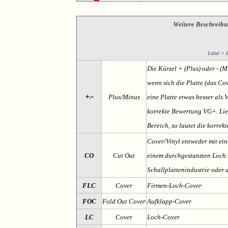
Weitere Beschreibu
Label = Et
Die Kürzel + (Plus) oder - (
wenn sich die Platte (das Cov
+
-
Plus/Minus
eine Platte etwas besser als 
/
korrekte Bewertung VG+. Lieg
Bereich, so lautet die korrek
Cover/Vinyl entweder mit ein
CO
Cut Out
einem durchgestanzten Loch v
Schallplattenindustrie oder 
FLC
Cover
Firmen-Loch-Cover
FOC
Fold Out Cover
Aufklapp-Cover
LC
Cover
Loch-Cover