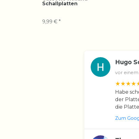
Schallplatten
9,99 € *
Hugo S
vor einem
Habe scho
der Platt
die Platt
Zum Googl