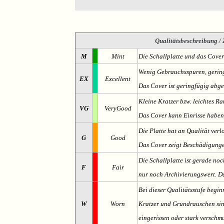
Qualitätsbeschreibung
/ 
M
Mint
Die Schallplatte und das Cover
Wenig Gebrauchsspuren, gering
EX
Excellent
Das Cover ist geringfügig abge
Kleine Kratzer bzw. leichtes 
VG
VeryGood
Das Cover kann Einrisse haben
Die Platte hat an Qualität verl
G
Good
Das Cover zeigt Beschädigung
Die Schallplatte ist gerade noc
F
Fair
nur noch Archivierungswert. Da
Bei dieser Qualitätsstufe begin
W
Worn
Kratzer und Grundrauschen sind 
eingerissen oder stark verschmu