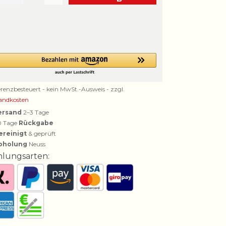
erenzbesteuert - kein MwSt.-Ausweis - zzgl.
andkosten
ersand
2–3 Tage
0 Tage
Rückgabe
ereinigt
& geprüft
bholung
Neuss
hlungsarten: