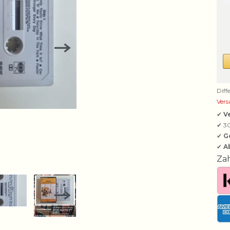
Diff
Vers
✔
V
✔ 3
✔
G
✔
A
Za