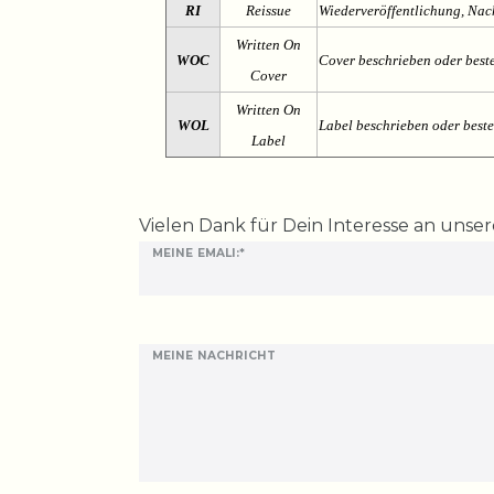
RI
Reissue
Wiederveröffentlichung, Na
Written On
WOC
Cover beschrieben oder best
Cover
Written On
WOL
Label beschrieben oder best
Label
Ceres::Template.mailFormHoneypotLabel
Vielen Dank für Dein Interesse an unse
MEINE EMALI:*
MEINE NACHRICHT