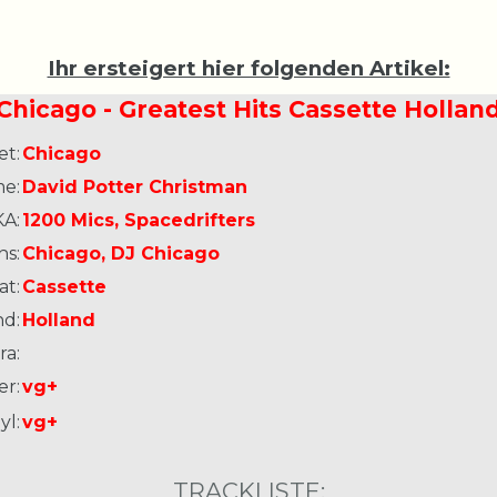
Ihr ersteigert hier folgenden Artikel:
Chicago - Greatest Hits Cassette Hollan
et:
Chicago
e:
David Potter Christman
A:
1200 Mics, Spacedrifters
ns:
Chicago, DJ Chicago
at:
Cassette
nd:
Holland
ra:
er:
vg+
yl:
vg+
TRACKLISTE: