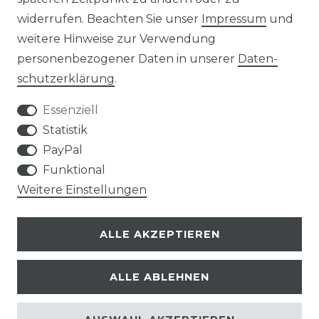
widerrufen. Beachten Sie unser
Impressum
und
weitere Hinweise zur Verwendung
personenbezogener Daten in unserer
Daten­
Kontakt
VERTRAG WIDERRUFEN
schutz­erklärung
.
Essenziell
Statistik
PayPal
SERVICE
Funktional
Weitere Einstellungen
VERSANDKOSTEN
ALLE AKZEPTIEREN
UNTERNEHMEN
ALLE ABLEHNEN
AN- UND VERKAUF VON TONTRÄGERN
REFURBISHED VINYL