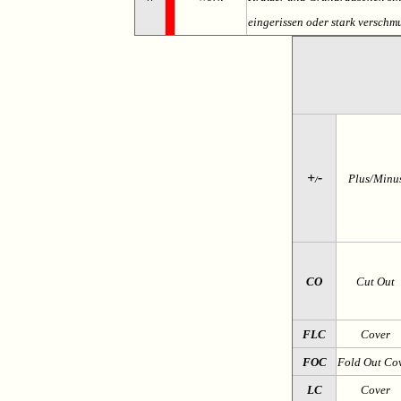
eingerissen oder stark verschmu
+
-
Plus/Minu
/
CO
Cut Out
FLC
Cover
FOC
Fold Out Co
LC
Cover