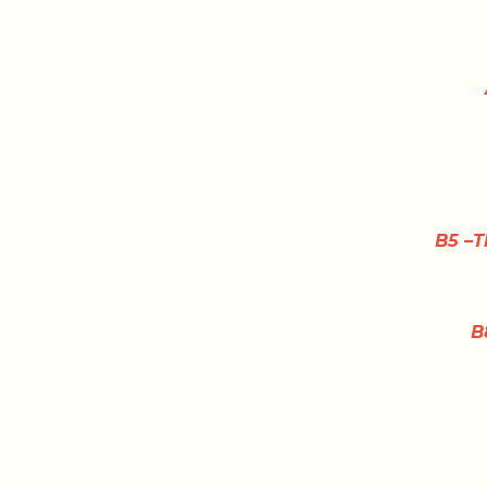
B5
–T
B