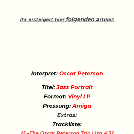
folgenden
Ihr ersteigert hier
Artikel:
Interpret:
Oscar Peterson
Titel:
Jazz Portrait
Format:
Vinyl LP
Pressung:
Amiga
Extras:
Trackliste:
A1
–The Oscar Peterson Trio
Liza
4:32