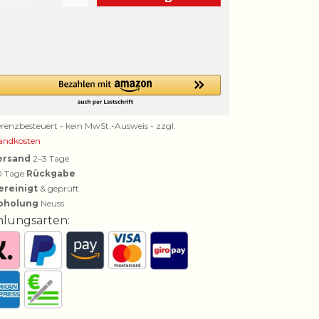
erenzbesteuert - kein MwSt.-Ausweis - zzgl.
andkosten
ersand
2–3 Tage
0 Tage
Rückgabe
ereinigt
& geprüft
bholung
Neuss
hlungsarten: