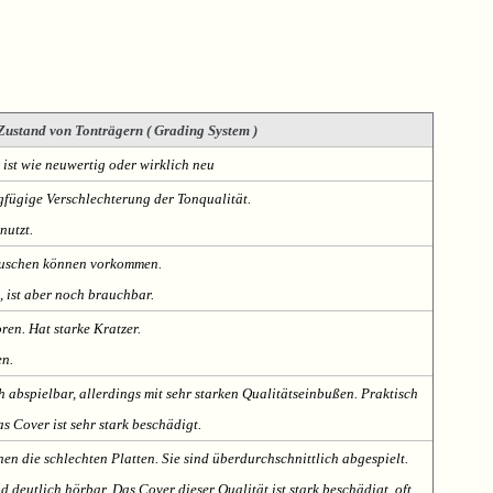
Zustand von Tonträgern ( Grading System )
 ist wie neuwertig oder wirklich neu
fügige Verschlechterung der Tonqualität.
nutzt.
Rauschen können vorkommen.
, ist aber noch brauchbar.
oren. Hat starke Kratzer.
en.
h abspielbar, allerdings mit sehr starken Qualitätseinbußen. Praktisch
s Cover ist sehr stark beschädigt.
nen die schlechten Platten. Sie sind überdurchschnittlich abgespielt.
deutlich hörbar. Das Cover dieser Qualität ist stark beschädigt, oft