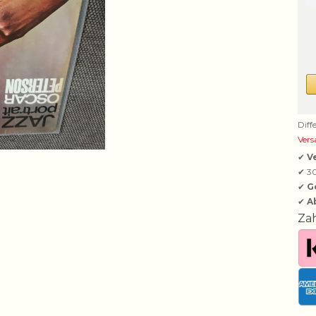
Diff
Vers
✔
V
✔ 3
✔
G
✔
A
Za