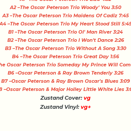
A2
–The Oscar Peterson Trio
Woody' You
3:50
A3
–The Oscar Peterson Trio
Maidens Of Cadiz
7:45
A4
–The Oscar Peterson Trio
My Heart Stood Still
5:4
B1
–The Oscar Peterson Trio
Ol' Man River
3:24
B2
–The Oscar Peterson Trio
I Won't Dance
2:26
B3
–The Oscar Peterson Trio
Without A Song
3:30
B4
–The Oscar Peterson Trio
Great Day
1:56
he Oscar Peterson Trio
Someday My Prince Will Co
B6
–Oscar Peterson & Ray Brown
Tenderly
3:26
B7
–Oscar Peterson & Ray Brown
Oscar's Blues
3:09
8
–Oscar Peterson & Major Holley
Little White Lies
3:
Zustand Cover:
vg
Zustand Vinyl:
vg+