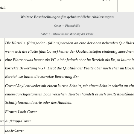
tzt.
Weitere Beschreibungen für gebräuchliche Abkürzungen
Cover = Plattenhülle
Label = Etikette in der Mitte auf der Platte
Die Kürzel + (Plus) oder - (Minus) werden an eine der obenstehenden Qualität
wenn sich die Platte (das Cover) keiner der Qualitätsstufen eindeutig zuordnen l
s
eine Platte etwas besser als VG, nicht jedoch eher im Bereich als Ex, so lautet i
korrekte Bewertung VG+. Liegt die Qualität der Platte aber noch eher im Ex-Be
Bereich, so lautet die korrekte Bewertung Ex-.
Cover/Vinyl entweder mit einem kurzen Schnitt, mit einem Schnitt schräg an ein
einem durchgestanzten Loch versehen. Hierbei handelt es sich um Restbestände
Schallplattenindustrie oder des Handels.
Firmen-Loch-Cover
ver
Aufklapp-Cover
Loch-Cover