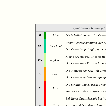
Qualitätsbeschreibung
/ 
M
Mint
Die Schallplatte und das Cover
Wenig Gebrauchsspuren, gering
EX
Excellent
Das Cover ist geringfügig abge
Kleine Kratzer bzw. leichtes 
VG
VeryGood
Das Cover kann Einrisse haben
Die Platte hat an Qualität verl
G
Good
Das Cover zeigt Beschädigung
Die Schallplatte ist gerade noc
F
Fair
nur noch Archivierungswert. Da
Bei dieser Qualitätsstufe begin
W
Worn
Kratzer und Grundrauschen sind 