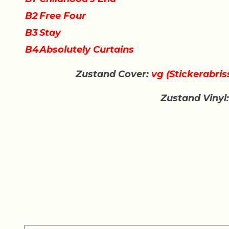
B2
Free Four
B3
Stay
B4
Absolutely Curtains
Zustand Cover:
vg (Stickerabriss
Zustand Vinyl: