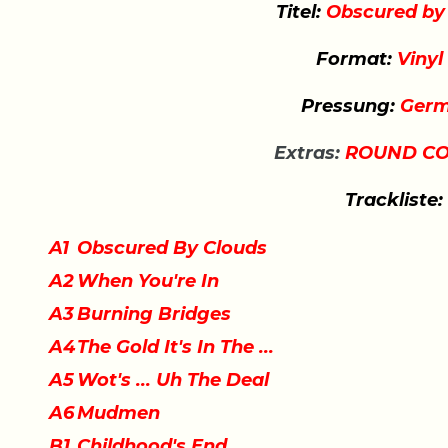
Titel:
Obscured by
Format:
Vinyl
Pressung:
Germ
Extras:
ROUND CO
Trackliste:
A1
Obscured By Clouds
A2
When You're In
A3
Burning Bridges
A4
The Gold It's In The ...
A5
Wot's ... Uh The Deal
A6
Mudmen
B1
Childhood's End