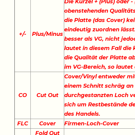
Die Kürzel + (Plus) oder 
obenstehenden Qualität
die Platte (das Cover) ke
eindeutig zuordnen lässt.
+
/
-
Plus/Minus
besser als VG, nicht jedo
lautet in diesem Fall di
die Qualität der Platte a
im VG-Bereich, so lautet
Cover/Vinyl entweder mit
einem Schnitt schräg an
CO
Cut Out
durchgestanzten Loch ve
sich um Restbestände der
des Handels.
FLC
Cover
Firmen-Loch-Cover
Fold Out