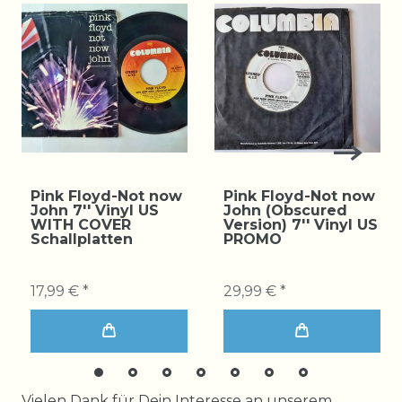
Pink Floyd-Not now
Pink Floyd-Not now
John 7'' Vinyl US
John (Obscured
WITH COVER
Version) 7'' Vinyl US
Schallplatten
PROMO
17,99 € *
29,99 € *
Ceres::Template.mailFormHoneypotLabel
Vielen Dank für Dein Interesse an unserem