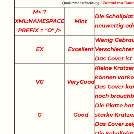
Qualitätsbeschreibung
/ Zustand von Tonträ
M
< ?
Die Schallplat
XML:NAMESPACE
Mint
neuwertig ode
PREFIX = "O" />
Wenig Gebrau
EX
Excellent
Verschlechter
Das Cover ist
Kleine Kratze
können vork
VG
VeryGood
Das Cover kan
noch brauchb
Die Platte hat
G
Good
starke Kratze
Das Cover ze
Die Schallplat