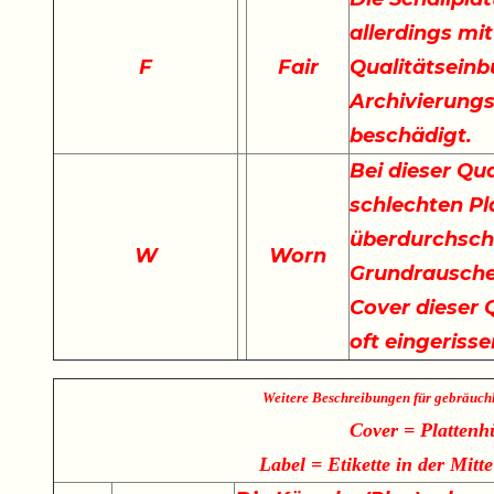
allerdings mi
F
Fair
Qualitätseinb
Archivierungs
beschädigt.
Bei dieser Qu
schlechten Pla
überdurchschn
W
Worn
Grundrauschen
Cover dieser Q
oft eingeriss
Weitere Beschreibungen für gebräuch
Cover = Plattenh
Label = Etikette in der Mitte