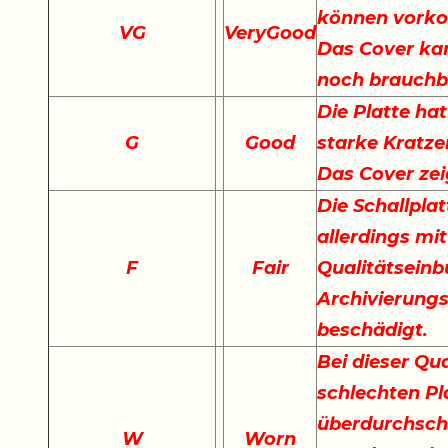
können vork
VG
VeryGood
Das Cover kan
noch brauchb
Die Platte hat
G
Good
starke Kratze
Das Cover ze
Die Schallplat
allerdings mi
F
Fair
Qualitätseinb
Archivierungs
beschädigt.
Bei dieser Qu
schlechten Pla
überdurchschn
W
Worn