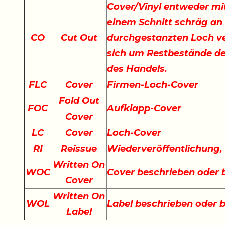
Cover/Vinyl entweder mit
einem Schnitt schräg an
CO
Cut Out
durchgestanzten Loch ve
sich um Restbestände der
des Handels.
FLC
Cover
Firmen-Loch-Cover
Fold Out
FOC
Aufklapp-Cover
Cover
LC
Cover
Loch-Cover
RI
Reissue
Wiederveröffentlichung
Written On
WOC
Cover beschrieben oder
Cover
Written On
WOL
Label beschrieben oder 
Label