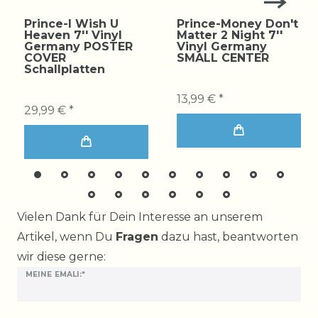
Prince-I Wish U
Prince-Money Don't
Heaven 7'' Vinyl
Matter 2 Night 7''
Germany POSTER
Vinyl Germany
COVER
SMALL CENTER
Schallplatten
13,99 € *
29,99 € *
Ceres::Template.mailFormHoneypotLabel
Vielen Dank für Dein Interesse an unserem
Artikel, wenn Du
Fragen
dazu hast, beantworten
wir diese gerne:
MEINE EMALI:*