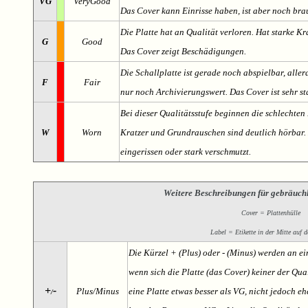
VG
VeryGood
Das Cover kann Einrisse haben, ist aber noch br
Die Platte hat an Qualität verloren. Hat starke Kr
G
Good
Das Cover zeigt Beschädigungen.
Die Schallplatte ist gerade noch abspielbar, aller
F
Fair
nur noch Archivierungswert. Das Cover ist sehr s
Bei dieser Qualitätsstufe beginnen die schlechten 
W
Worn
Kratzer und Grundrauschen sind deutlich hörbar. D
eingerissen oder stark verschmutzt.
Weitere Beschreibungen für gebräuch
Cover = Plattenhülle
Label = Etikette in der Mitte auf d
Die Kürzel + (Plus) oder - (Minus) werden an e
wenn sich die Platte (das Cover) keiner der Qual
+
-
Plus/Minus
eine Platte etwas besser als VG, nicht jedoch ehe
/