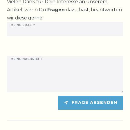
Ceres::Template.mailFormHoneypotLabel
Vielen Dank für Dein Interesse an unserem
Artikel, wenn Du
Fragen
dazu hast, beantworten
wir diese gerne:
MEINE EMALI:*
MEINE NACHRICHT
FRAGE ABSENDEN