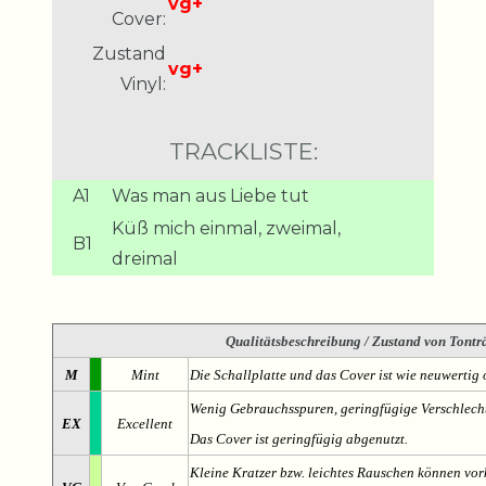
vg+
Cover:
Zustand
vg+
Vinyl:
TRACKLISTE:
A1
Was man aus Liebe tut
Küß mich einmal, zweimal,
B1
dreimal
Qualitätsbeschreibung
/ Zustand von Tonträ
M
Mint
Die Schallplatte und das Cover ist wie neuwertig 
Wenig Gebrauchsspuren, geringfügige Verschlech
EX
Excellent
Das Cover ist geringfügig abgenutzt.
Kleine Kratzer bzw. leichtes Rauschen können v