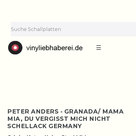
×
Lieferpause vom 10. bis 29.
August
Bestellungen nehmen wir gerne entgegen —
der Versand startet wieder ab Montag, 31.
August. Danke für euer Verständnis!
☰
PETER ANDERS - GRANADA/ MAMA
MIA, DU VERGISST MICH NICHT
SCHELLACK GERMANY