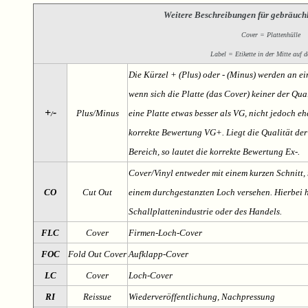
Weitere Beschreibungen für gebräuch
Cover = Plattenhülle
Label = Etikette in der Mitte auf d
Die Kürzel + (Plus) oder - (Minus) werden an e
wenn sich die Platte (das Cover) keiner der Qual
+
-
Plus/Minus
eine Platte etwas besser als VG, nicht jedoch ehe
/
korrekte Bewertung VG+. Liegt die Qualität der
Bereich, so lautet die korrekte Bewertung Ex-.
Cover/Vinyl entweder mit einem kurzen Schnitt, 
CO
Cut Out
einem durchgestanzten Loch versehen. Hierbei h
Schallplattenindustrie oder des Handels.
FLC
Cover
Firmen-Loch-Cover
FOC
Fold Out Cover
Aufklapp-Cover
LC
Cover
Loch-Cover
RI
Reissue
Wiederveröffentlichung, Nachpressung