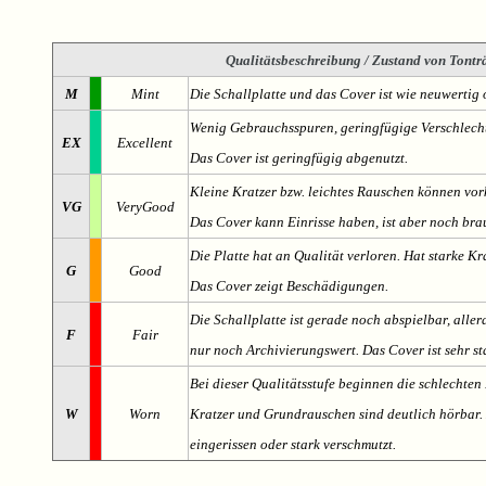
Qualitätsbeschreibung
/ Zustand von Tonträ
M
Mint
Die Schallplatte und das Cover ist wie neuwertig 
Wenig Gebrauchsspuren, geringfügige Verschlech
EX
Excellent
Das Cover ist geringfügig abgenutzt.
Kleine Kratzer bzw. leichtes Rauschen können v
VG
VeryGood
Das Cover kann Einrisse haben, ist aber noch br
Die Platte hat an Qualität verloren. Hat starke Kr
G
Good
Das Cover zeigt Beschädigungen.
Die Schallplatte ist gerade noch abspielbar, aller
F
Fair
nur noch Archivierungswert. Das Cover ist sehr s
Bei dieser Qualitätsstufe beginnen die schlechten 
W
Worn
Kratzer und Grundrauschen sind deutlich hörbar. D
eingerissen oder stark verschmutzt.