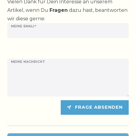
Ceres::Template.mailFormHoneypotLabel
Vielen Dank für Dein Interesse an unserem
Artikel, wenn Du
Fragen
dazu hast, beantworten
wir diese gerne:
MEINE EMALI:*
MEINE NACHRICHT
FRAGE ABSENDEN