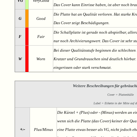
VG
VeryGood
Das Cover kann Einrisse haben, ist aber noch br
Die Platte hat an Qualität verloren. Hat starke Kr
G
Good
Das Cover zeigt Beschädigungen.
Die Schallplatte ist gerade noch abspielbar, aller
F
Fair
nur noch Archivierungswert. Das Cover ist sehr s
Bei dieser Qualitätsstufe beginnen die schlechten 
W
Worn
Kratzer und Grundrauschen sind deutlich hörbar. D
eingerissen oder stark verschmutzt.
Weitere Beschreibungen für gebräuch
Cover = Plattenhülle
Label = Etikette in der Mitte auf d
Die Kürzel + (Plus) oder - (Minus) werden an e
wenn sich die Platte (das Cover) keiner der Qual
+
-
Plus/Minus
eine Platte etwas besser als VG, nicht jedoch ehe
/