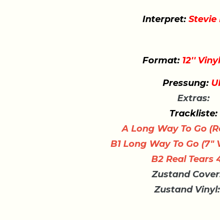
Interpret:
Stevie
Format:
12'' Viny
Pressung:
U
Extras:
Trackliste:
A
Long Way To Go (
B1
Long Way To Go (7" 
B2
Real Tears
Zustand Cover
Zustand Vinyl: