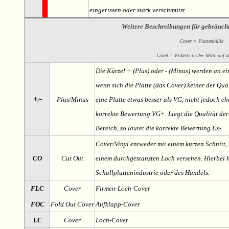
eingerissen oder stark verschmutzt.
Weitere Beschreibungen für gebräuch
Cover = Plattenhülle
Label = Etikette in der Mitte auf d
Die Kürzel + (Plus) oder - (Minus) werden an e
wenn sich die Platte (das Cover) keiner der Qual
+
-
Plus/Minus
eine Platte etwas besser als VG, nicht jedoch ehe
/
korrekte Bewertung VG+. Liegt die Qualität der
Bereich, so lautet die korrekte Bewertung Ex-.
Cover/Vinyl entweder mit einem kurzen Schnitt, 
CO
Cut Out
einem durchgestanzten Loch versehen. Hierbei h
Schallplattenindustrie oder des Handels.
FLC
Cover
Firmen-Loch-Cover
FOC
Fold Out Cover
Aufklapp-Cover
LC
Cover
Loch-Cover