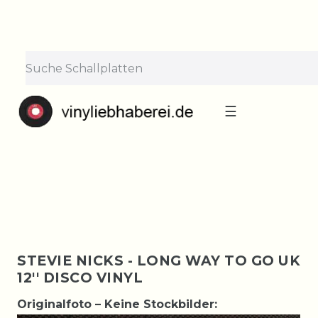
×
Lieferpause vom 10. bis 29.
August
Bestellungen nehmen wir gerne entgegen —
der Versand startet wieder ab Montag, 31.
August. Danke für euer Verständnis!
☰
STEVIE NICKS - LONG WAY TO GO UK
12'' DISCO VINYL
Originalfoto – Keine Stockbilder: