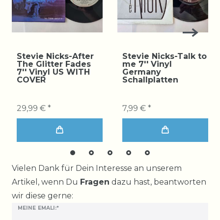
Stevie Nicks-After
Stevie Nicks-Talk to
The Glitter Fades
me 7'' Vinyl
7'' Vinyl US WITH
Germany
COVER
Schallplatten
29,99 € *
7,99 € *
Ceres::Template.mailFormHoneypotLabel
Vielen Dank für Dein Interesse an unserem
Artikel, wenn Du
Fragen
dazu hast, beantworten
wir diese gerne:
MEINE EMALI:*