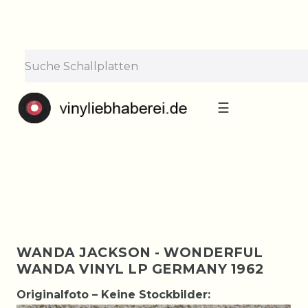
×
Lieferpause vom 10. bis 29.
August
Bestellungen nehmen wir gerne entgegen —
der Versand startet wieder ab Montag, 31.
August. Danke für euer Verständnis!
☰
WANDA JACKSON - WONDERFUL
WANDA VINYL LP GERMANY 1962
Originalfoto – Keine Stockbilder: