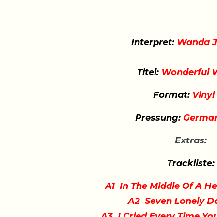
Interpret:
Wanda J
Titel:
Wonderful 
Format:
Vinyl
Pressung:
German
Extras:
Trackliste:
A1 In The Middle Of A H
A2 Seven Lonely D
A3 I Cried Every Time Yo