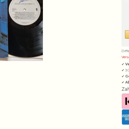
Diff
Vers
✔
V
✔ 3
✔
G
✔
A
Za