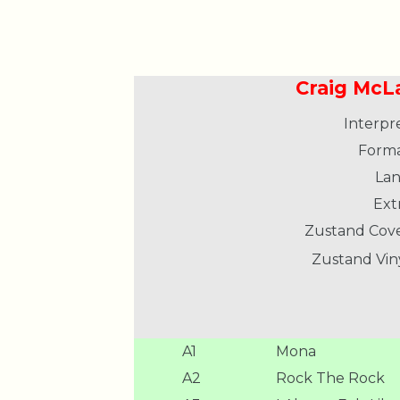
Craig McL
Interpre
Forma
Lan
Extr
Zustand Cove
Zustand Viny
A1
Mona
A2
Rock The Rock