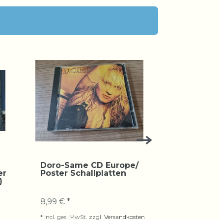
Doro-Same CD Europe/
Frederic
er
Poster Schallplatten
Same Viny
)
Schallpla
8,99 € *
19,99 € *
*
incl. ges. MwSt.
zzgl.
Versandkosten