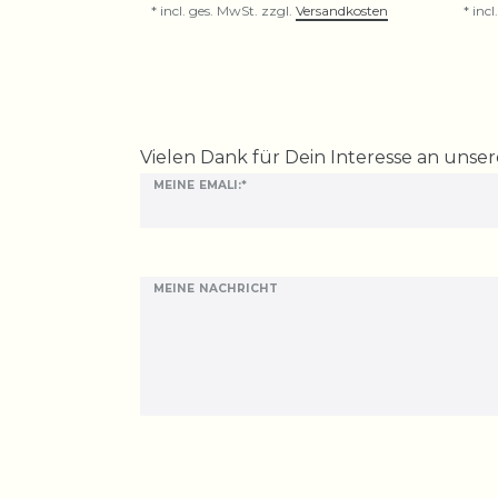
*
incl. ges. MwSt.
zzgl.
Versandkosten
*
incl
Ceres::Template.mailFormHoneypotLabel
Vielen Dank für Dein Interesse an unse
MEINE EMALI:*
MEINE NACHRICHT