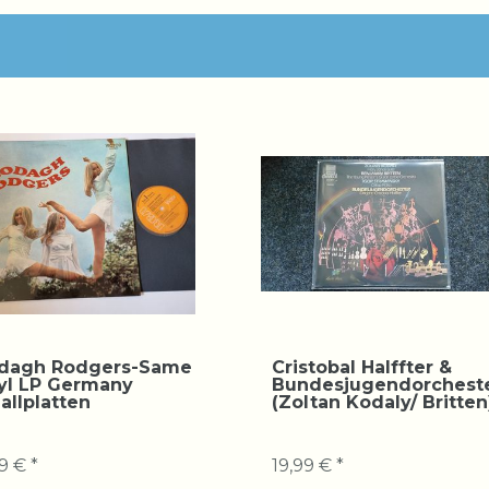
dagh Rodgers-Same
Cristobal Halffter &
yl LP Germany
Bundesjugendorchest
allplatten
(Zoltan Kodaly/ Britten
9 € *
19,99 € *