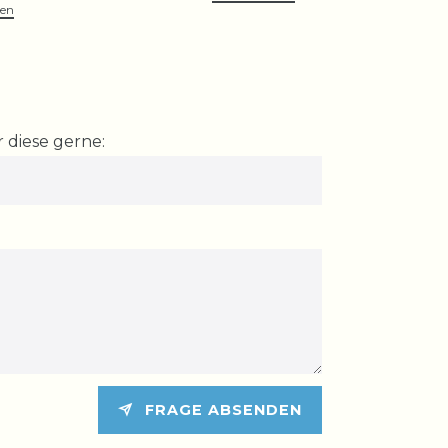
ten
*
incl. ges. MwS
 diese gerne:
FRAGE ABSENDEN