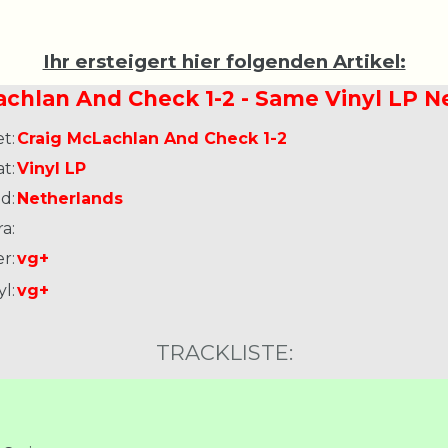
Ihr ersteigert hier folgenden Artikel:
achlan And Check 1-2 - Same Vinyl LP N
t:
Craig McLachlan And Check 1-2
t:
Vinyl LP
d:
Netherlands
a:
r:
vg+
l:
vg+
TRACKLISTE: