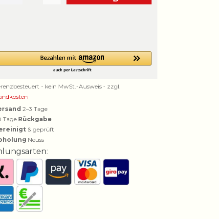
erenzbesteuert - kein MwSt.-Ausweis - zzgl.
andkosten
ersand
2–3 Tage
0 Tage
Rückgabe
ereinigt
& geprüft
bholung
Neuss
hlungsarten: