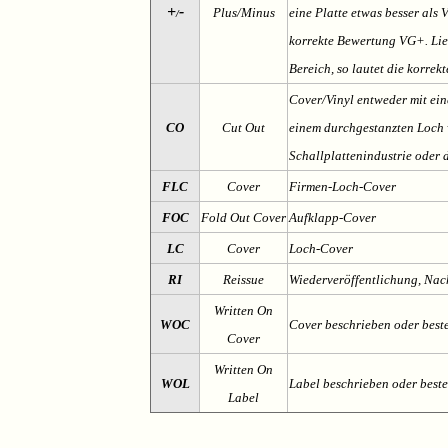
+
-
Plus/Minus
eine Platte etwas besser als 
/
korrekte Bewertung VG+. Lieg
Bereich, so lautet die korrek
Cover/Vinyl entweder mit ein
CO
Cut Out
einem durchgestanzten Loch v
Schallplattenindustrie oder 
FLC
Cover
Firmen-Loch-Cover
FOC
Fold Out Cover
Aufklapp-Cover
LC
Cover
Loch-Cover
RI
Reissue
Wiederveröffentlichung, Na
Written On
WOC
Cover beschrieben oder best
Cover
Written On
WOL
Label beschrieben oder best
Label