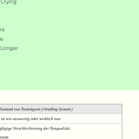
 Crying
re
as
y Longer
Zustand von Tonträgern ( Grading System )
 ist wie neuwertig oder wirklich neu
fügige Verschlechterung der Tonqualität.
nutzt.