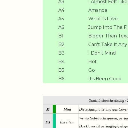
A3
I Almost Felt Like
A4
Amanda
A5
What Is Love
A6
Jump Into The Fi
B1
Bigger Than Tex
B2
Can't Take It An
B3
I Don't Mind
B4
Hot
B5
Go
B6
It's Been Good
Qualitätsbeschreibung
/ 
M
Mint
Die Schallplatte und das Cover
Wenig Gebrauchsspuren, gering
EX
Excellent
Das Cover ist geringfügig abge