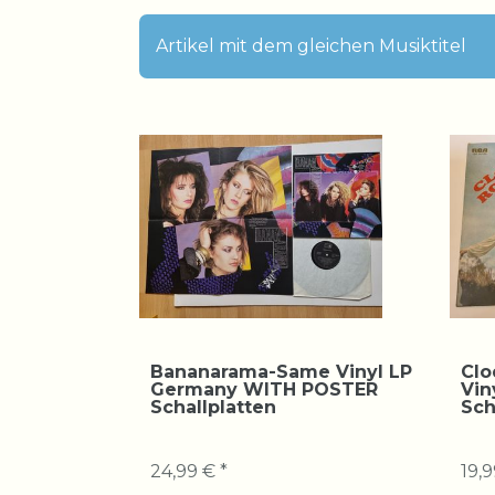
Artikel mit dem gleichen Musiktitel
Bananarama-Same Vinyl LP
Clo
Germany WITH POSTER
Vin
Schallplatten
Sch
24,99 € *
19,9