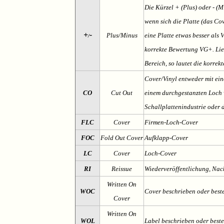
Die Kürzel + (Plus) oder - (
wenn sich die Platte (das Cov
+
-
Plus/Minus
eine Platte etwas besser als 
/
korrekte Bewertung VG+. Lieg
Bereich, so lautet die korrek
Cover/Vinyl entweder mit ein
CO
Cut Out
einem durchgestanzten Loch v
Schallplattenindustrie oder 
FLC
Cover
Firmen-Loch-Cover
FOC
Fold Out Cover
Aufklapp-Cover
LC
Cover
Loch-Cover
RI
Reissue
Wiederveröffentlichung, Na
Written On
WOC
Cover beschrieben oder best
Cover
Written On
WOL
Label beschrieben oder best