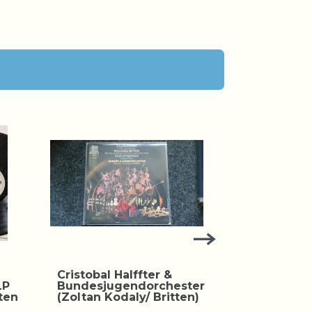
Cristobal Halffter &
Doro-Sam
LP
Bundesjugendorchester
Poster Sc
ten
(Zoltan Kodaly/ Britten)