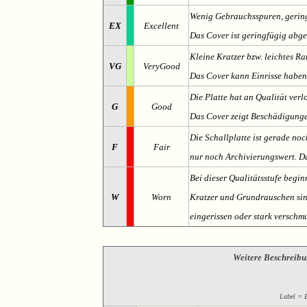
Wenig Gebrauchsspuren, gering
EX
Excellent
Das Cover ist geringfügig abge
Kleine Kratzer bzw. leichtes 
VG
VeryGood
Das Cover kann Einrisse haben
Die Platte hat an Qualität verl
G
Good
Das Cover zeigt Beschädigung
Die Schallplatte ist gerade noc
F
Fair
nur noch Archivierungswert. Da
Bei dieser Qualitätsstufe begin
W
Worn
Kratzer und Grundrauschen sind 
eingerissen oder stark verschmu
Weitere Beschreibu
Label = Et