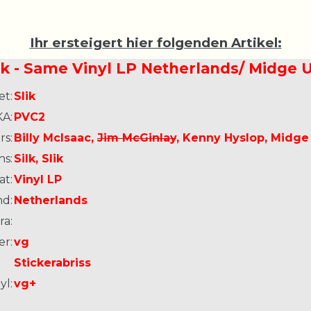
Ihr ersteigert hier folgenden Artikel:
ik - Same Vinyl LP Netherlands/ Midge 
et:
Slik
A:
PVC2
s:
Billy McIsaac,
Jim McGinlay
, Kenny Hyslop, Midge
ns:
Silk, Slik
at:
Vinyl LP
nd:
Netherlands
ra:
er:
vg
Stickerabriss
yl:
vg+