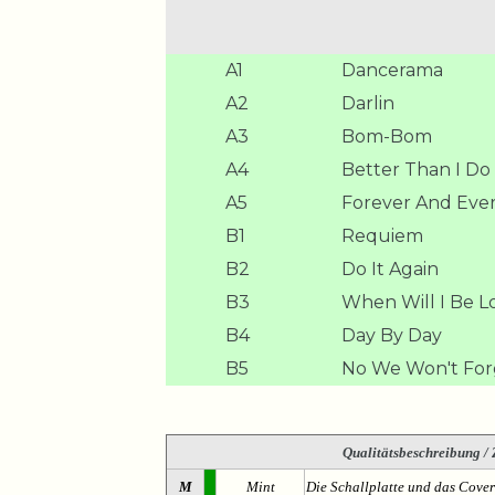
A1
Dancerama
A2
Darlin
A3
Bom-Bom
A4
Better Than I Do
A5
Forever And Eve
B1
Requiem
B2
Do It Again
B3
When Will I Be L
B4
Day By Day
B5
No We Won't For
Qualitätsbeschreibung
/ 
M
Mint
Die Schallplatte und das Cover