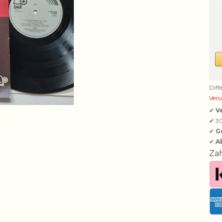
Diff
Vers
✔
V
✔ 3
✔
G
✔
A
Za