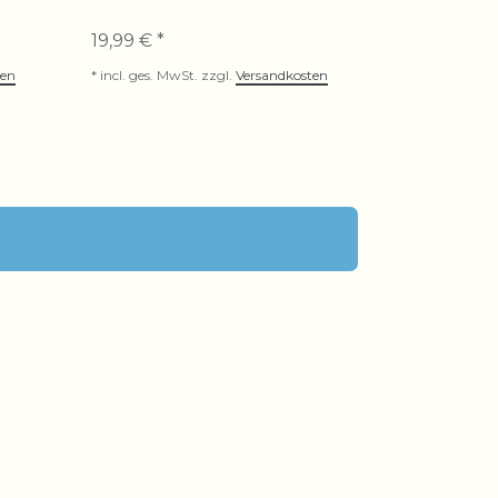
8,99 € *
19,99 € *
*
incl. ges. MwS
ten
*
incl. ges. MwSt.
zzgl.
Versandkosten