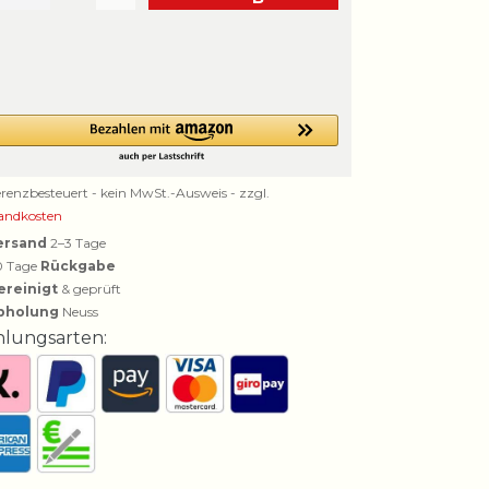
erenzbesteuert - kein MwSt.-Ausweis - zzgl.
andkosten
ersand
2–3 Tage
0 Tage
Rückgabe
ereinigt
& geprüft
bholung
Neuss
hlungsarten: