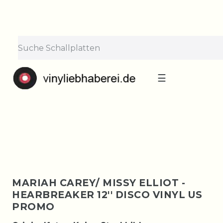
×
Lieferpause vom 10. bis 29.
August
Bestellungen nehmen wir gerne entgegen —
der Versand startet wieder ab Montag, 31.
August. Danke für euer Verständnis!
☰
MARIAH CAREY/ MISSY ELLIOT -
HEARBREAKER 12'' DISCO VINYL US
PROMO