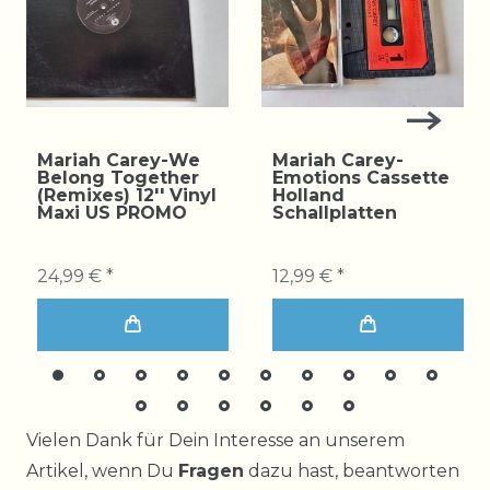
Mariah Carey-We
Mariah Carey-
Belong Together
Emotions Cassette
(Remixes) 12'' Vinyl
Holland
Maxi US PROMO
Schallplatten
24,99 € *
12,99 € *
Ceres::Template.mailFormHoneypotLabel
Vielen Dank für Dein Interesse an unserem
Artikel, wenn Du
Fragen
dazu hast, beantworten