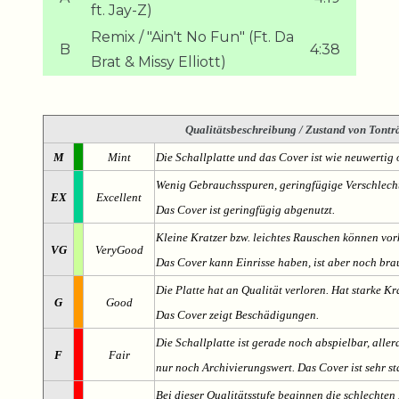
ft. Jay-Z)
Remix / "Ain't No Fun" (Ft. Da
B
4:38
Brat & Missy Elliott)
Qualitätsbeschreibung
/ Zustand von Tonträ
M
Mint
Die Schallplatte und das Cover ist wie neuwertig 
Wenig Gebrauchsspuren, geringfügige Verschlech
EX
Excellent
Das Cover ist geringfügig abgenutzt.
Kleine Kratzer bzw. leichtes Rauschen können v
VG
VeryGood
Das Cover kann Einrisse haben, ist aber noch br
Die Platte hat an Qualität verloren. Hat starke Kr
G
Good
Das Cover zeigt Beschädigungen.
Die Schallplatte ist gerade noch abspielbar, aller
F
Fair
nur noch Archivierungswert. Das Cover ist sehr s
Bei dieser Qualitätsstufe beginnen die schlechten 