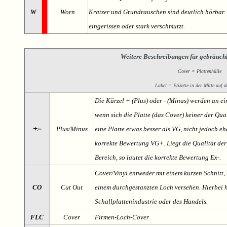
W
Worn
Kratzer und Grundrauschen sind deutlich hörbar. D
eingerissen oder stark verschmutzt.
Weitere Beschreibungen für gebräuch
Cover = Plattenhülle
Label = Etikette in der Mitte auf d
Die Kürzel + (Plus) oder - (Minus) werden an e
wenn sich die Platte (das Cover) keiner der Qual
+
-
Plus/Minus
eine Platte etwas besser als VG, nicht jedoch ehe
/
korrekte Bewertung VG+. Liegt die Qualität der
Bereich, so lautet die korrekte Bewertung Ex-.
Cover/Vinyl entweder mit einem kurzen Schnitt, 
CO
Cut Out
einem durchgestanzten Loch versehen. Hierbei h
Schallplattenindustrie oder des Handels.
FLC
Cover
Firmen-Loch-Cover