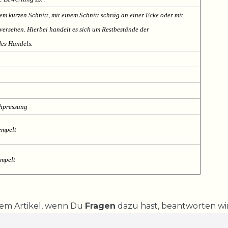
em kurzen Schnitt, mit einem Schnitt schräg an einer Ecke oder mit
ersehen. Hierbei handelt es sich um Restbestände der
des Handels.
chpressung
empelt
empelt
rem Artikel, wenn Du
Fragen
dazu hast, beantworten wir