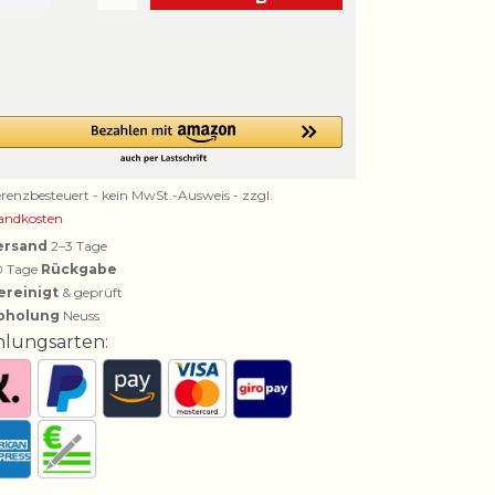
erenzbesteuert - kein MwSt.-Ausweis - zzgl.
andkosten
ersand
2–3 Tage
0 Tage
Rückgabe
ereinigt
& geprüft
bholung
Neuss
hlungsarten: