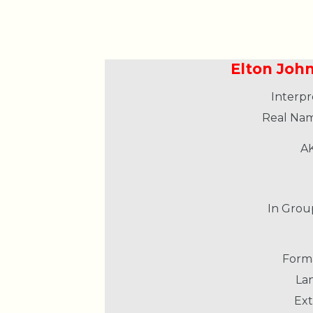
Elton John
Interpr
Real Nam
AK
In Grou
Form
La
Ext