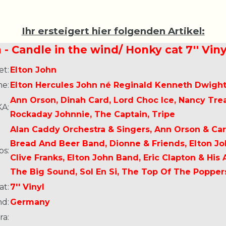
Ihr ersteigert hier folgenden Artikel:
 - Candle in the wind/ Honky cat 7'' Vi
et:
Elton John
e:
Elton Hercules John né Reginald Kenneth Dwigh
Ann Orson, Dinah Card, Lord Choc Ice, Nancy Trea
A:
Rockaday Johnnie, The Captain, Tripe
Alan Caddy Orchestra & Singers, Ann Orson & Car
Bread And Beer Band, Dionne & Friends, Elton Jo
ps:
Clive Franks, Elton John Band, Eric Clapton & His
The Big Sound, Sol En Si, The Top Of The Poppers
at:
7'' Vinyl
nd:
Germany
ra: