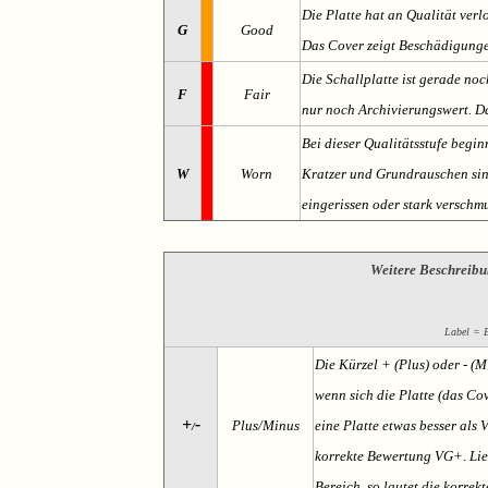
Die Platte hat an Qualität verl
G
Good
Das Cover zeigt Beschädigung
Die Schallplatte ist gerade noc
F
Fair
nur noch Archivierungswert. Da
Bei dieser Qualitätsstufe begin
W
Worn
Kratzer und Grundrauschen sind 
eingerissen oder stark verschmu
Weitere Beschreibu
Label = Et
Die Kürzel + (Plus) oder - (
wenn sich die Platte (das Cov
+
-
Plus/Minus
eine Platte etwas besser als 
/
korrekte Bewertung VG+. Lieg
Bereich, so lautet die korrek