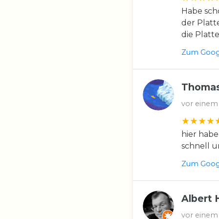
Habe scho
der Platt
die Platt
Zum Googl
Thomas
vor einem
hier habe
schnell u
Zum Googl
Albert 
vor einem