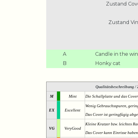
Zustand Cov
Zustand Vin
A
Candle in the wi
B
Honky cat
Qualitätsbeschreibung
/ 
M
Mint
Die Schallplatte und das Cover
Wenig Gebrauchsspuren, gering
EX
Excellent
Das Cover ist geringfügig abge
Kleine Kratzer bzw. leichtes 
VG
VeryGood
Das Cover kann Einrisse haben