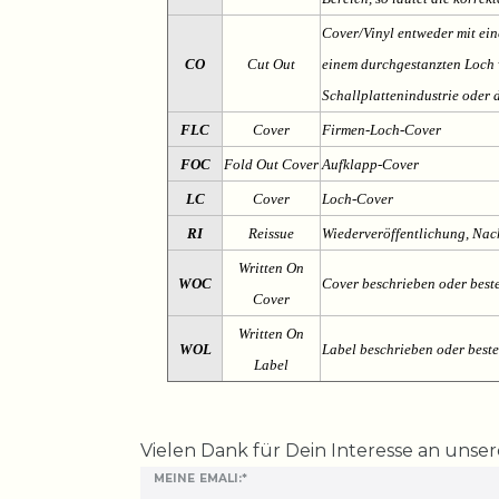
Cover/Vinyl entweder mit ein
CO
Cut Out
einem durchgestanzten Loch v
Schallplattenindustrie oder 
FLC
Cover
Firmen-Loch-Cover
FOC
Fold Out Cover
Aufklapp-Cover
LC
Cover
Loch-Cover
RI
Reissue
Wiederveröffentlichung, Na
Written On
WOC
Cover beschrieben oder best
Cover
Written On
WOL
Label beschrieben oder best
Label
Ceres::Template.mailFormHoneypotLabel
Vielen Dank für Dein Interesse an unse
MEINE EMALI:*