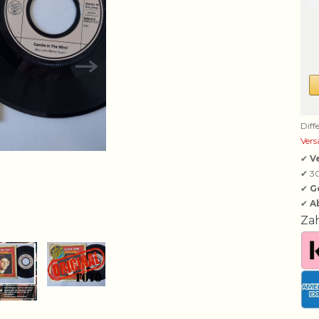
Diff
Vers
✔
V
✔ 3
✔
G
✔
A
Za