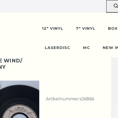
12" VINYL
7" VINYL
BOX
LASERDISC
MC
NEW I
E WIND/
NY
Artikelnummer:
s36866