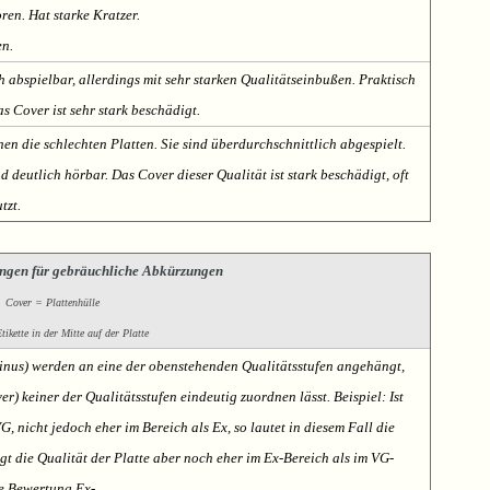
oren. Hat starke Kratzer.
en.
h abspielbar, allerdings mit sehr starken Qualitätseinbußen. Praktisch
s Cover ist sehr stark beschädigt.
nen die schlechten Platten. Sie sind überdurchschnittlich abgespielt.
deutlich hörbar. Das Cover dieser Qualität ist stark beschädigt, oft
tzt.
ngen für gebräuchliche Abkürzungen
Cover = Plattenhülle
ikette in der Mitte auf der Platte
Minus) werden an eine der obenstehenden Qualitätsstufen angehängt,
er) keiner der Qualitätsstufen eindeutig zuordnen lässt. Beispiel: Ist
VG, nicht jedoch eher im Bereich als Ex, so lautet in diesem Fall die
t die Qualität der Platte aber noch eher im Ex-Bereich als im VG-
te Bewertung Ex-.