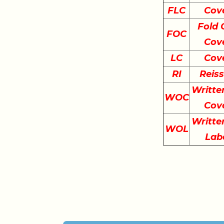
FLC
Cov
Fold 
FOC
Cov
LC
Cov
RI
Reis
Writte
WOC
Cov
Writte
WOL
Lab