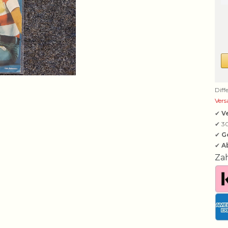
Diff
Vers
✔
V
✔ 3
✔
G
✔
A
Za