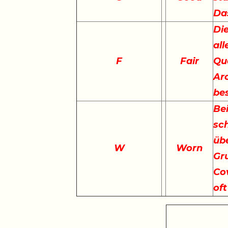
Da
Die
all
F
Fair
Qu
Arc
be
Bei
sch
übe
W
Worn
Gr
Cov
of