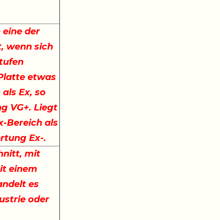
 eine der
, wenn sich
stufen
 Platte etwas
 als Ex, so
ng VG+. Liegt
x-Bereich als
ertung Ex-.
nitt, mit
it einem
ndelt es
ustrie oder