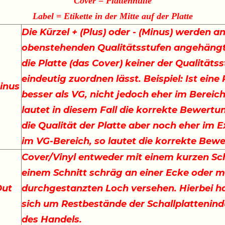
Cover = Plattenhülle
Label = Etikette in der Mitte auf der Platte
Die Kürzel + (Plus) oder - (Minus) werden an
obenstehenden Qualitätsstufen angehängt
die Platte (das Cover) keiner der Qualitäts
eindeutig zuordnen lässt. Beispiel: Ist eine
inus
besser als VG, nicht jedoch eher im Bereich
lautet in diesem Fall die korrekte Bewertu
die Qualität der Platte aber noch eher im E
im VG-Bereich, so lautet die korrekte Bew
Cover/Vinyl entweder mit einem kurzen Sch
einem Schnitt schräg an einer Ecke oder m
Out
durchgestanzten Loch versehen. Hierbei ha
sich um Restbestände der Schallplattenind
des Handels.