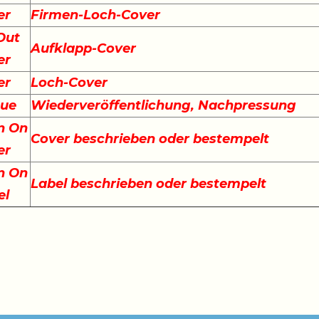
er
Firmen-Loch-Cover
Out
Aufklapp-Cover
er
er
Loch-Cover
sue
Wiederveröffentlichung, Nachpressung
n On
Cover beschrieben oder bestempelt
er
n On
Label beschrieben oder bestempelt
el