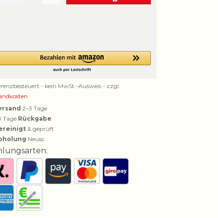
erenzbesteuert - kein MwSt.-Ausweis - zzgl.
andkosten
ersand
2–3 Tage
0 Tage
Rückgabe
ereinigt
& geprüft
bholung
Neuss
hlungsarten: