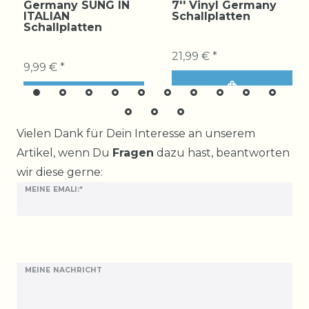
Germany SUNG IN
7'' Vinyl Germany
ITALIAN
Schallplatten
Schallplatten
21,99 € *
9,99 € *
Ceres::Template.mailFormHoneypotLabel
Vielen Dank für Dein Interesse an unserem
Artikel, wenn Du
Fragen
dazu hast, beantworten
wir diese gerne:
MEINE EMALI:*
MEINE NACHRICHT