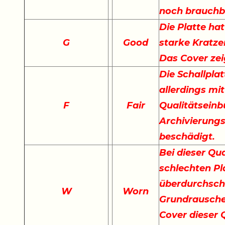
noch brauchb
Die Platte hat
G
Good
starke Kratze
Das Cover ze
Die Schallplat
allerdings mi
F
Fair
Qualitätseinb
Archivierungs
beschädigt.
Bei dieser Qu
schlechten Pla
überdurchschn
W
Worn
Grundrauschen
Cover dieser Q