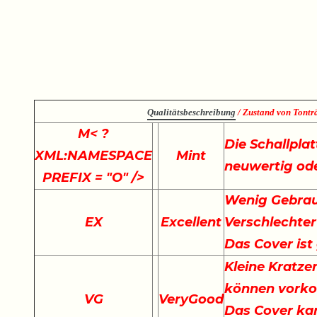
Qualitätsbeschreibung
/ Zustand von Tonträ
M
< ?
Die Schallplat
XML:NAMESPACE
Mint
neuwertig ode
PREFIX = "O" />
Wenig Gebrau
EX
Excellent
Verschlechter
Das Cover ist
Kleine Kratze
können vork
VG
VeryGood
Das Cover kan