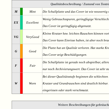
Qualitätsbeschreibung
/ Zustand von Tonträ
M
Mint
Die Schallplatte und das Cover ist wie neuwertig 
Wenig Gebrauchsspuren, geringfügige Verschlech
EX
Excellent
Das Cover ist geringfügig abgenutzt.
Kleine Kratzer bzw. leichtes Rauschen können v
VG
VeryGood
Das Cover kann Einrisse haben, ist aber noch br
Die Platte hat an Qualität verloren. Hat starke Kr
G
Good
Das Cover zeigt Beschädigungen.
Die Schallplatte ist gerade noch abspielbar, aller
F
Fair
nur noch Archivierungswert. Das Cover ist sehr s
Bei dieser Qualitätsstufe beginnen die schlechten 
W
Worn
Kratzer und Grundrauschen sind deutlich hörbar. D
eingerissen oder stark verschmutzt.
Weitere Beschreibungen für gebräuch