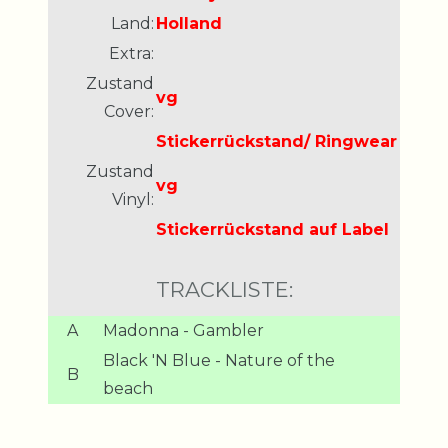
Land:
Holland
Extra:
Zustand
vg
Cover:
Stickerrückstand/ Ringwear
Zustand
vg
Vinyl:
Stickerrückstand auf Label
TRACKLISTE:
A
Madonna - Gambler
Black 'N Blue - Nature of the
B
beach