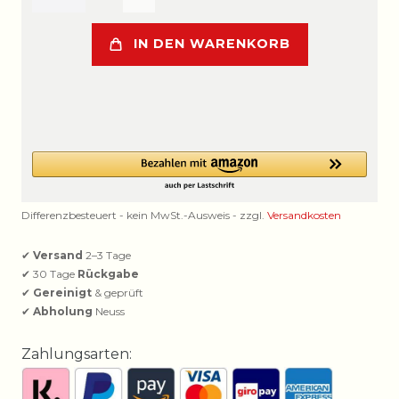
IN DEN WARENKORB
Differenzbesteuert - kein MwSt.-Ausweis - zzgl.
Versandkosten
✔
Versand
2–3 Tage
✔ 30 Tage
Rückgabe
✔
Gereinigt
& geprüft
✔
Abholung
Neuss
Zahlungsarten: