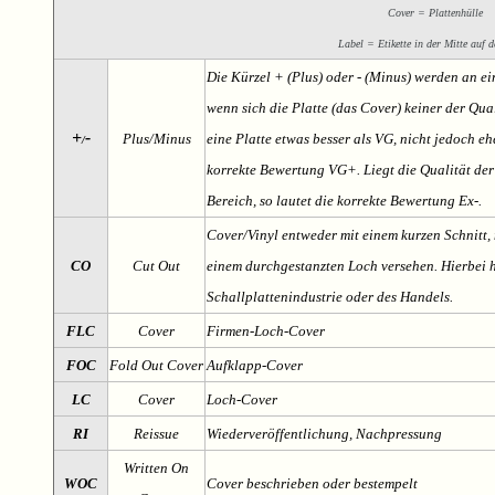
Cover = Plattenhülle
Label = Etikette in der Mitte auf d
Die Kürzel + (Plus) oder - (Minus) werden an e
wenn sich die Platte (das Cover) keiner der Qual
+
-
Plus/Minus
eine Platte etwas besser als VG, nicht jedoch ehe
/
korrekte Bewertung VG+. Liegt die Qualität der
Bereich, so lautet die korrekte Bewertung Ex-.
Cover/Vinyl entweder mit einem kurzen Schnitt, 
CO
Cut Out
einem durchgestanzten Loch versehen. Hierbei h
Schallplattenindustrie oder des Handels.
FLC
Cover
Firmen-Loch-Cover
FOC
Fold Out Cover
Aufklapp-Cover
LC
Cover
Loch-Cover
RI
Reissue
Wiederveröffentlichung, Nachpressung
Written On
WOC
Cover beschrieben oder bestempelt