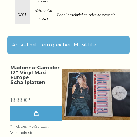
Cover
Written On
WOL
Label beschrieben oder bestempelt
Label
Artikel mit dem gleichen Musiktitel
Madonna-Gambler
12'' Vinyl Maxi
Europe
Schallplatten
19,99 € *
*
incl. ges. MwSt.
zzgl.
Versandkosten