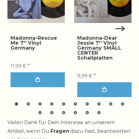
Madonna-Rescue
Madonna-Dear
Me 7'' Vinyl
Jessie 7'' Vinyl
Germany
Germany SMALL
CENTER
Schallplatten
11,99 € *
9,99 € *
Ceres::Template.mailFormHoneypotLabel
Vielen Dank für Dein Interesse an unserem
Artikel, wenn Du
Fragen
dazu hast, beantworten