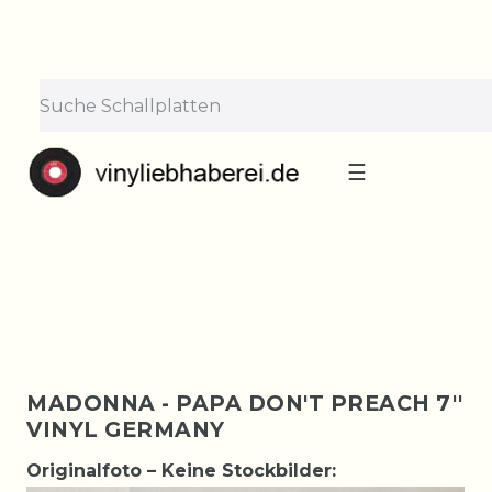
×
Lieferpause vom 10. bis 29.
August
Bestellungen nehmen wir gerne entgegen —
der Versand startet wieder ab Montag, 31.
August. Danke für euer Verständnis!
☰
MADONNA - PAPA DON'T PREACH 7''
VINYL GERMANY
Originalfoto – Keine Stockbilder: