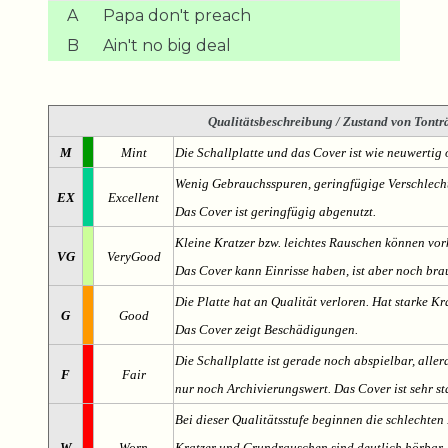
A
Papa don't preach
B
Ain't no big deal
Qualitätsbeschreibung
/ Zustand von Tonträ
M
Mint
Die Schallplatte und das Cover ist wie neuwertig 
Wenig Gebrauchsspuren, geringfügige Verschlech
EX
Excellent
Das Cover ist geringfügig abgenutzt.
Kleine Kratzer bzw. leichtes Rauschen können v
VG
VeryGood
Das Cover kann Einrisse haben, ist aber noch br
Die Platte hat an Qualität verloren. Hat starke Kr
G
Good
Das Cover zeigt Beschädigungen.
Die Schallplatte ist gerade noch abspielbar, aller
F
Fair
nur noch Archivierungswert. Das Cover ist sehr s
Bei dieser Qualitätsstufe beginnen die schlechten 
W
Worn
Kratzer und Grundrauschen sind deutlich hörbar. D