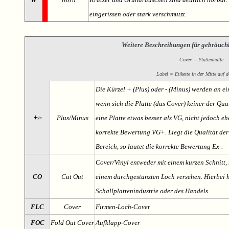
eingerissen oder stark verschmutzt.
Weitere Beschreibungen für gebräuch
Cover = Plattenhülle
Label = Etikette in der Mitte auf d
Die Kürzel + (Plus) oder - (Minus) werden an e
wenn sich die Platte (das Cover) keiner der Qual
+
-
Plus/Minus
eine Platte etwas besser als VG, nicht jedoch ehe
/
korrekte Bewertung VG+. Liegt die Qualität der
Bereich, so lautet die korrekte Bewertung Ex-.
Cover/Vinyl entweder mit einem kurzen Schnitt, 
CO
Cut Out
einem durchgestanzten Loch versehen. Hierbei h
Schallplattenindustrie oder des Handels.
FLC
Cover
Firmen-Loch-Cover
FOC
Fold Out Cover
Aufklapp-Cover