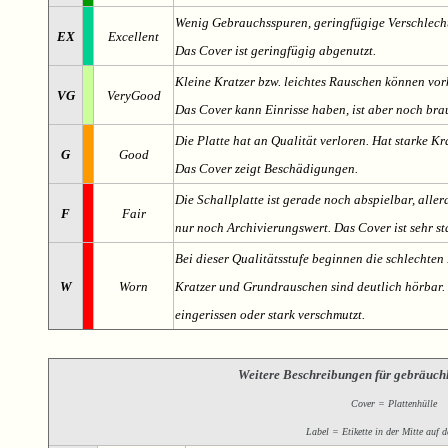
Wenig Gebrauchsspuren, geringfügige Verschlech
EX
Excellent
Das Cover ist geringfügig abgenutzt.
Kleine Kratzer bzw. leichtes Rauschen können v
VG
VeryGood
Das Cover kann Einrisse haben, ist aber noch br
Die Platte hat an Qualität verloren. Hat starke Kr
G
Good
Das Cover zeigt Beschädigungen.
Die Schallplatte ist gerade noch abspielbar, aller
F
Fair
nur noch Archivierungswert. Das Cover ist sehr s
Bei dieser Qualitätsstufe beginnen die schlechten 
W
Worn
Kratzer und Grundrauschen sind deutlich hörbar. D
eingerissen oder stark verschmutzt.
Weitere Beschreibungen für gebräuch
Cover = Plattenhülle
Label = Etikette in der Mitte auf d