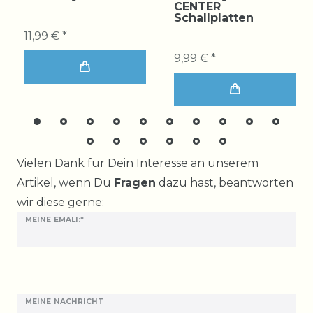
CENTER
Schallplatten
11,99 € *
9,99 € *
Ceres::Template.mailFormHoneypotLabel
Vielen Dank für Dein Interesse an unserem
Artikel, wenn Du
Fragen
dazu hast, beantworten
wir diese gerne:
MEINE EMALI:*
MEINE NACHRICHT