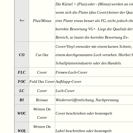
Die Kürzel + (Plus) oder - (Minus) werden an e
wenn sich die Platte (das Cover) keiner der Qual
+
-
Plus/Minus
eine Platte etwas besser als VG, nicht jedoch ehe
/
korrekte Bewertung VG+. Liegt die Qualität der
Bereich, so lautet die korrekte Bewertung Ex-.
Cover/Vinyl entweder mit einem kurzen Schnitt, 
CO
Cut Out
einem durchgestanzten Loch versehen. Hierbei h
Schallplattenindustrie oder des Handels.
FLC
Cover
Firmen-Loch-Cover
FOC
Fold Out Cover
Aufklapp-Cover
LC
Cover
Loch-Cover
RI
Reissue
Wiederveröffentlichung, Nachpressung
Written On
WOC
Cover beschrieben oder bestempelt
Cover
Written On
WOL
Label beschrieben oder bestempelt