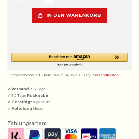
IN DEN WARENKORB
Differenzbesteuert - kein MwSt.-Ausweis - zzgl.
Versandkosten
✔
Versand
2–3 Tage
✔ 30 Tage
Rückgabe
✔
Gereinigt
& geprüft
✔
Abholung
Neuss
Zahlungsarten: