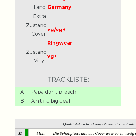
Land:
Germany
Extra:
Zustand
vg/vg+
Cover:
Ringwear
Zustand
vg+
Vinyl:
TRACKLISTE:
A
Papa don't preach
B
Ain't no big deal
Qualitätsbeschreibung
/ Zustand von Tonträ
M
Mint
Die Schallplatte und das Cover ist wie neuwertig 