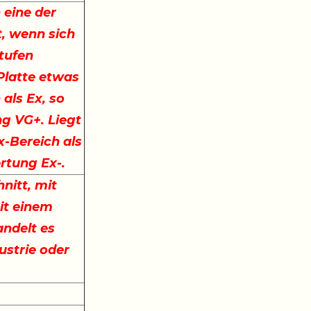
 eine der
, wenn sich
stufen
 Platte etwas
 als Ex, so
ng VG+. Liegt
x-Bereich als
ertung Ex-.
nitt, mit
it einem
ndelt es
ustrie oder