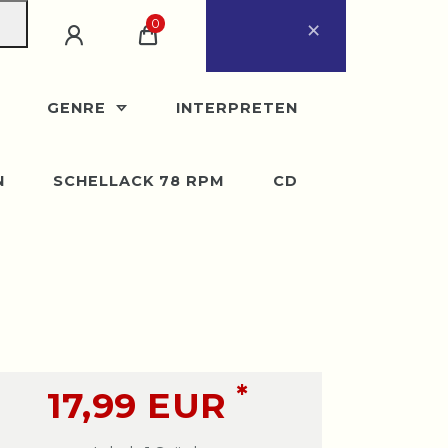
×
0
ugust
eder ab Montag, 31.
GENRE
INTERPRETEN
N
SCHELLACK 78 RPM
CD
*
17,99 EUR