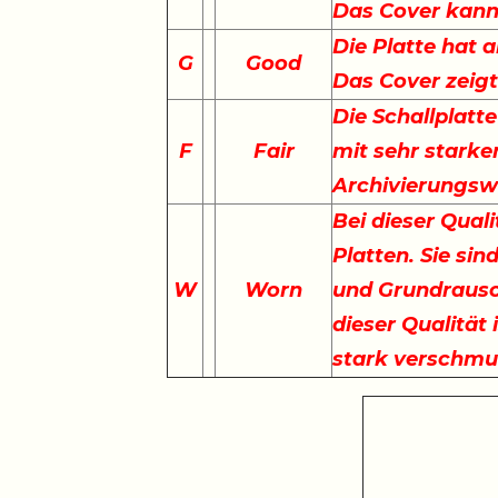
Das Cover kann 
Die Platte hat a
G
Good
Das Cover zeig
Die Schallplatte
F
Fair
mit sehr starke
Archivierungswe
Bei dieser Qual
Platten. Sie sin
W
Worn
und Grundrausc
dieser Qualität 
stark verschmu