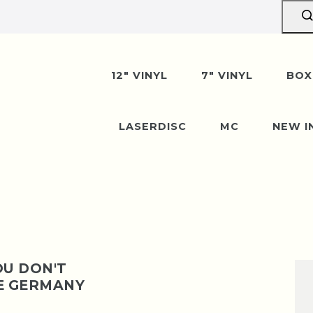
erpause vom 10. bis 29. A
n wir gerne entgegen — der Versand startet wi
12" VINYL
7" VINYL
BOX
August. Danke für euer Verständnis!
LASERDISC
MC
NEW I
OU DON'T
LE GERMANY