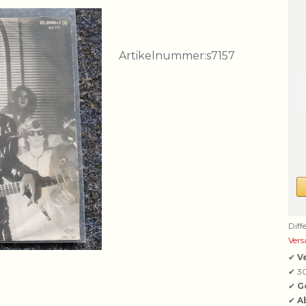
Artikelnummer:
s7157
Diff
Vers
✔
V
✔ 3
✔
G
✔
A