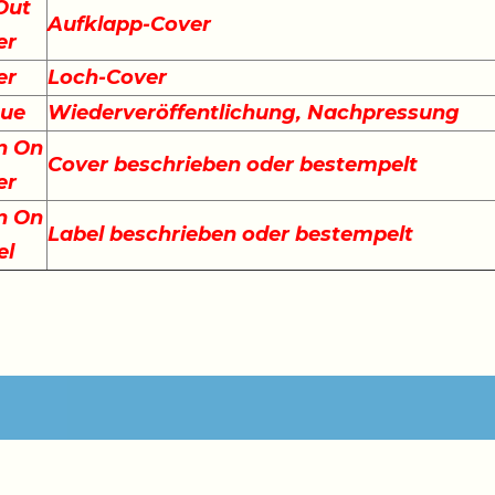
Out
Aufklapp-Cover
er
er
Loch-Cover
sue
Wiederveröffentlichung, Nachpressung
n On
Cover beschrieben oder bestempelt
er
n On
Label beschrieben oder bestempelt
el