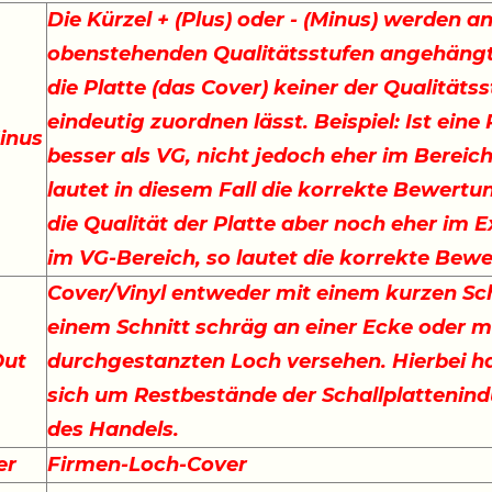
Die Kürzel + (Plus) oder - (Minus) werden an
obenstehenden Qualitätsstufen angehängt
die Platte (das Cover) keiner der Qualitäts
eindeutig zuordnen lässt. Beispiel: Ist eine
inus
besser als VG, nicht jedoch eher im Bereich
lautet in diesem Fall die korrekte Bewertu
die Qualität der Platte aber noch eher im E
im VG-Bereich, so lautet die korrekte Bew
Cover/Vinyl entweder mit einem kurzen Sch
einem Schnitt schräg an einer Ecke oder m
Out
durchgestanzten Loch versehen. Hierbei ha
sich um Restbestände der Schallplattenind
des Handels.
er
Firmen-Loch-Cover