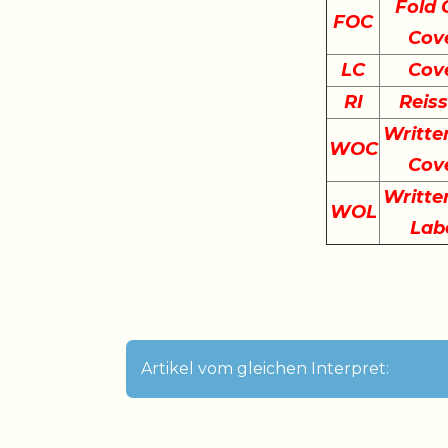
Fold 
FOC
Cov
LC
Cov
RI
Reis
Writte
WOC
Cov
Writte
WOL
Lab
Artikel vom gleichen Interpret: