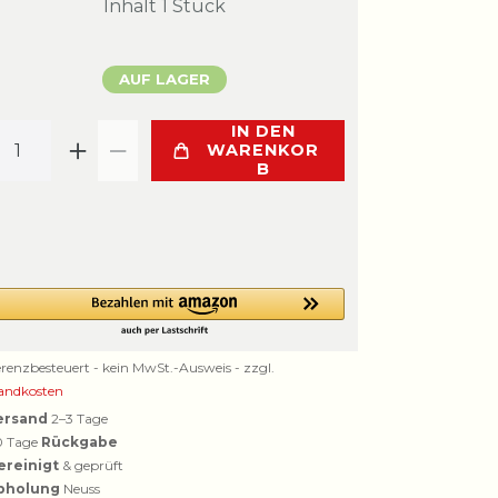
Inhalt
1
Stück
AUF LAGER
IN DEN
WARENKOR
B
erenzbesteuert - kein MwSt.-Ausweis - zzgl.
andkosten
ersand
2–3 Tage
0 Tage
Rückgabe
ereinigt
& geprüft
bholung
Neuss