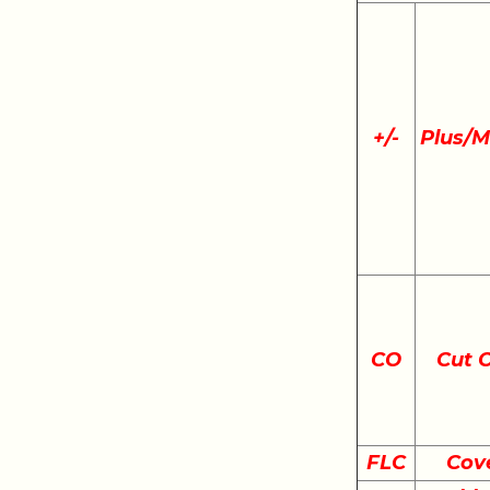
+
/
-
Plus/M
CO
Cut 
FLC
Cov