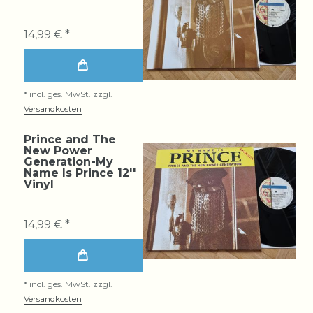
14,99 € *
*
incl. ges. MwSt.
zzgl.
Versandkosten
Prince and The
New Power
Generation-My
Name Is Prince 12''
Vinyl
14,99 € *
*
incl. ges. MwSt.
zzgl.
Versandkosten