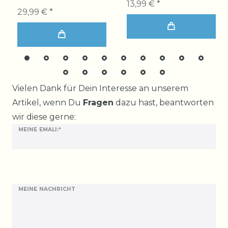
13,99 € *
29,99 € *
Ceres::Template.mailFormHoneypotLabel
Vielen Dank für Dein Interesse an unserem
Artikel, wenn Du
Fragen
dazu hast, beantworten
wir diese gerne:
MEINE EMALI:*
MEINE NACHRICHT