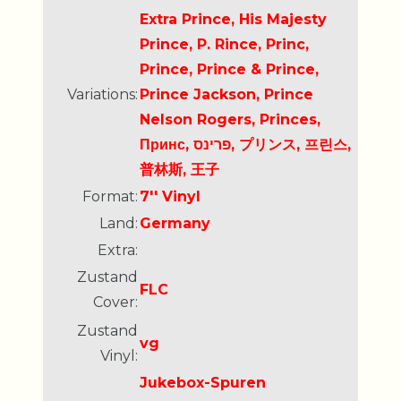
Extra Prince, His Majesty
Prince, P. Rince, Princ,
Prince, Prince & Prince,
Variations:
Prince Jackson, Prince
Nelson Rogers, Princes,
Принс, פרינס, プリンス, 프린스,
普林斯, 王子
Format:
7'' Vinyl
Land:
Germany
Extra:
Zustand
FLC
Cover:
Zustand
vg
Vinyl:
Jukebox-Spuren