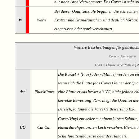
nur noch Archivierungswert. Das Cover ist sehr s
Bei dieser Qualitätsstufe beginnen die schlechten 
W
Worn
Kratzer und Grundrauschen sind deutlich hörbar. D
eingerissen oder stark verschmutzt.
Weitere Beschreibungen für gebräuch
Cover = Plattenhülle
Label = Etikette in der Mitte auf d
Die Kürzel + (Plus) oder - (Minus) werden an e
wenn sich die Platte (das Cover) keiner der Qual
+
-
Plus/Minus
eine Platte etwas besser als VG, nicht jedoch ehe
/
korrekte Bewertung VG+. Liegt die Qualität der
Bereich, so lautet die korrekte Bewertung Ex-.
Cover/Vinyl entweder mit einem kurzen Schnitt, 
CO
Cut Out
einem durchgestanzten Loch versehen. Hierbei h
Schallplattenindustrie oder des Handels.