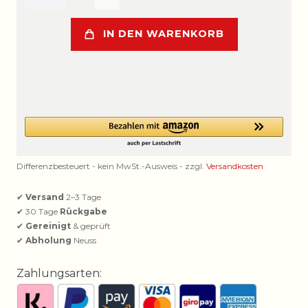
IN DEN WARENKORB
Differenzbesteuert - kein MwSt.-Ausweis - zzgl.
Versandkosten
✔
Versand
2–3 Tage
✔ 30 Tage
Rückgabe
✔
Gereinigt
& geprüft
✔
Abholung
Neuss
Zahlungsarten: