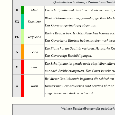
Qualitätsbeschreibung
/ Zustand von Tonträ
M
Mint
Die Schallplatte und das Cover ist wie neuwertig 
Wenig Gebrauchsspuren, geringfügige Verschlech
EX
Excellent
Das Cover ist geringfügig abgenutzt.
Kleine Kratzer bzw. leichtes Rauschen können v
VG
VeryGood
Das Cover kann Einrisse haben, ist aber noch br
Die Platte hat an Qualität verloren. Hat starke Kr
G
Good
Das Cover zeigt Beschädigungen.
Die Schallplatte ist gerade noch abspielbar, aller
F
Fair
nur noch Archivierungswert. Das Cover ist sehr s
Bei dieser Qualitätsstufe beginnen die schlechten 
W
Worn
Kratzer und Grundrauschen sind deutlich hörbar. D
eingerissen oder stark verschmutzt.
Weitere Beschreibungen für gebräuch