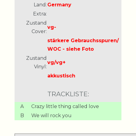
Land:
Germany
Extra:
Zustand
vg-
Cover:
stärkere Gebrauchsspuren/
WOC - siehe Foto
Zustand
vg/vg+
Vinyl:
akkustisch
TRACKLISTE:
A
Crazy little thing called love
B
We will rock you