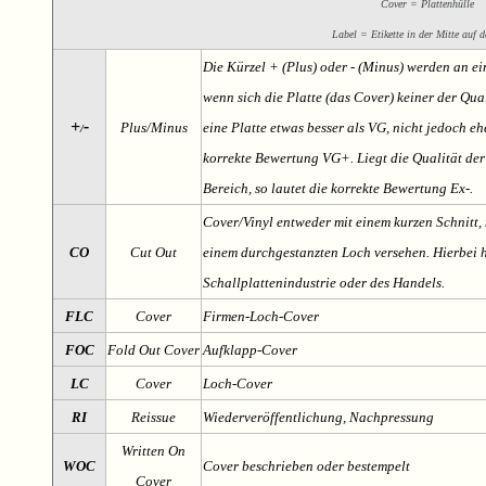
Cover = Plattenhülle
Label = Etikette in der Mitte auf d
Die Kürzel + (Plus) oder - (Minus) werden an e
wenn sich die Platte (das Cover) keiner der Qual
+
-
Plus/Minus
eine Platte etwas besser als VG, nicht jedoch ehe
/
korrekte Bewertung VG+. Liegt die Qualität der
Bereich, so lautet die korrekte Bewertung Ex-.
Cover/Vinyl entweder mit einem kurzen Schnitt, 
CO
Cut Out
einem durchgestanzten Loch versehen. Hierbei h
Schallplattenindustrie oder des Handels.
FLC
Cover
Firmen-Loch-Cover
FOC
Fold Out Cover
Aufklapp-Cover
LC
Cover
Loch-Cover
RI
Reissue
Wiederveröffentlichung, Nachpressung
Written On
WOC
Cover beschrieben oder bestempelt
Cover