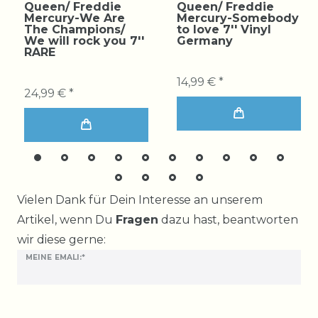
Queen/ Freddie
Queen/ Freddie
Mercury-We Are
Mercury-Somebody
The Champions/
to love 7'' Vinyl
We will rock you 7''
Germany
RARE
14,99 € *
24,99 € *
Ceres::Template.mailFormHoneypotLabel
Vielen Dank für Dein Interesse an unserem
Artikel, wenn Du
Fragen
dazu hast, beantworten
wir diese gerne:
MEINE EMALI:*