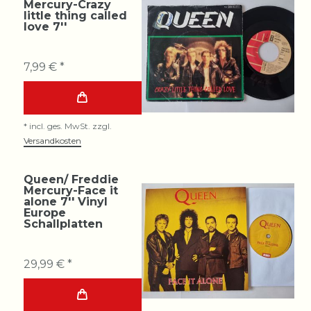
Mercury-Crazy
little thing called
love 7''
7,99 € *
*
incl. ges. MwSt.
zzgl.
Versandkosten
Queen/ Freddie
Mercury-Face it
alone 7'' Vinyl
Europe
Schallplatten
29,99 € *