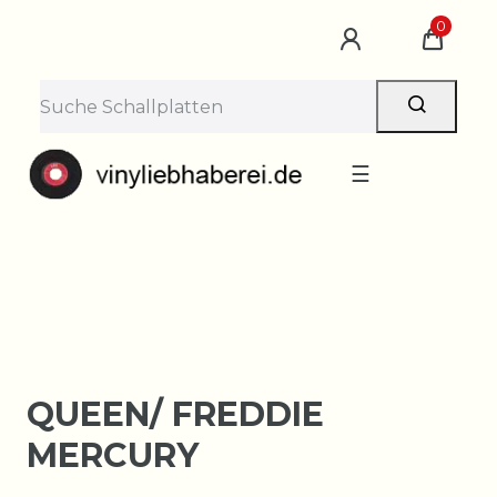
×
0
Lieferpause vom 10. bis 29.
August
Bestellungen nehmen wir gerne entgegen —
der Versand startet wieder ab Montag, 31.
August. Danke für euer Verständnis!
☰
QUEEN/ FREDDIE
MERCURY