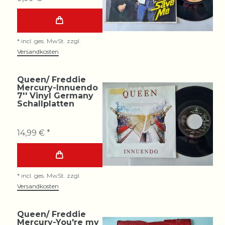
*
incl. ges. MwSt.
zzgl.
Versandkosten
Queen/ Freddie
Mercury-Innuendo
7'' Vinyl Germany
Schallplatten
14,99 € *
*
incl. ges. MwSt.
zzgl.
Versandkosten
Queen/ Freddie
Mercury-You're my