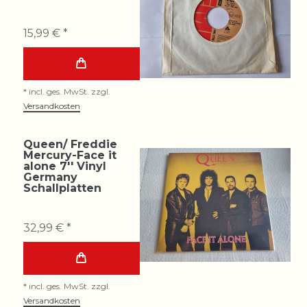
15,99 € *
*
incl. ges. MwSt.
zzgl.
Versandkosten
Queen/ Freddie
Mercury-Face it
alone 7'' Vinyl
Germany
Schallplatten
32,99 € *
*
incl. ges. MwSt.
zzgl.
Versandkosten