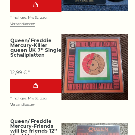
*
incl. ges. MwSt.
zzgl.
Versandkosten
Queen/ Freddie
Mercury-Killer
queen UK 7'' Single
Schallplatten
12,99 € *
*
incl. ges. MwSt.
zzgl.
Versandkosten
Queen/ Freddie
Mercury-Friends
will be friends 12''