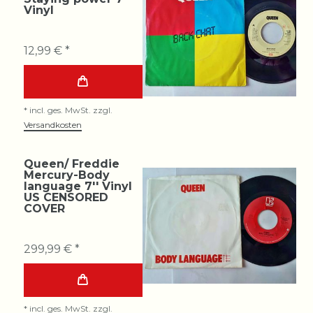
Vinyl
12,99 € *
*
incl. ges. MwSt.
zzgl.
Versandkosten
Queen/ Freddie
Mercury-Body
language 7'' Vinyl
US CENSORED
COVER
299,99 € *
*
incl. ges. MwSt.
zzgl.