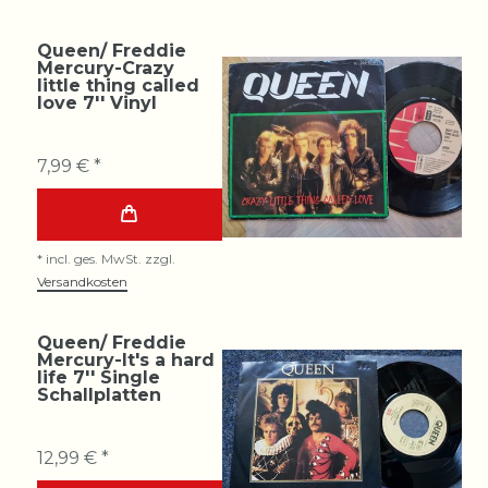
Queen/ Freddie
Mercury-Crazy
little thing called
love 7'' Vinyl
7,99 € *
*
incl. ges. MwSt.
zzgl.
Versandkosten
Queen/ Freddie
Mercury-It's a hard
life 7'' Single
Schallplatten
12,99 € *