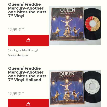
Queen/ Freddie
Mercury-Another
one bites the dust
7'' Vinyl
12,99 € *
*
incl. ges. MwSt.
zzgl.
Versandkosten
Queen/ Freddie
Mercury-Another
one bites the dust
7'' Vinyl Holland
12,99 € *