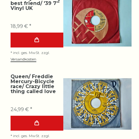
best friend/ '39 7''
Vinyl UK
18,99 € *
*
incl. ges. MwSt.
zzgl.
Versandkosten
Queen/ Freddie
Mercury-Bicycle
race/ Crazy little
thing called love
24,99 € *
*
incl. ges. MwSt.
zzgl.