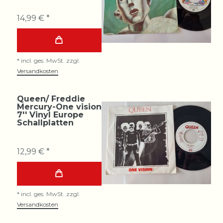
14,99 € *
*
incl. ges. MwSt.
zzgl.
Versandkosten
Queen/ Freddie
Mercury-One vision
7'' Vinyl Europe
Schallplatten
12,99 € *
*
incl. ges. MwSt.
zzgl.
Versandkosten