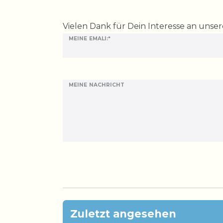
Ceres::Template.mailFormHoneypotLabel
Vielen Dank für Dein Interesse an unse
MEINE EMALI:*
MEINE NACHRICHT
Zuletzt angesehen