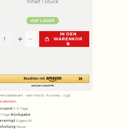
Inhalt
1
Stück
AUF LAGER
IN DEN
WARENKOR
B
erenzbesteuert - kein MwSt.-Ausweis - zzgl.
andkosten
ersand
2–3 Tage
0 Tage
Rückgabe
ereinigt
& geprüft
bholung
Neuss