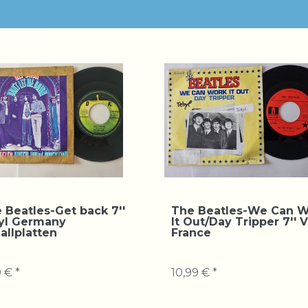
 Beatles-Get back 7''
The Beatles-We Can 
yl Germany
It Out/Day Tripper 7'' V
allplatten
France
 € *
10,99 € *