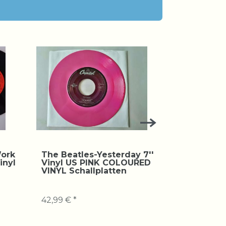
Work
The Beatles-Yesterday 7''
The Beat
inyl
Vinyl US PINK COLOURED
to know a 
VINYL Schallplatten
US Schall
42,99 € *
12,99 € *