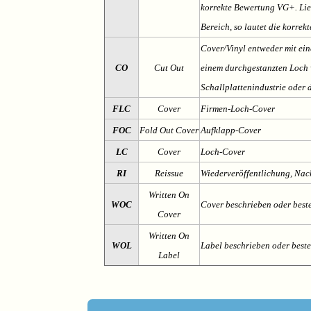
korrekte Bewertung VG+. Lieg
Bereich, so lautet die korrek
Cover/Vinyl entweder mit ein
CO
Cut Out
einem durchgestanzten Loch v
Schallplattenindustrie oder 
FLC
Cover
Firmen-Loch-Cover
FOC
Fold Out Cover
Aufklapp-Cover
LC
Cover
Loch-Cover
RI
Reissue
Wiederveröffentlichung, Na
Written On
WOC
Cover beschrieben oder best
Cover
Written On
WOL
Label beschrieben oder best
Label