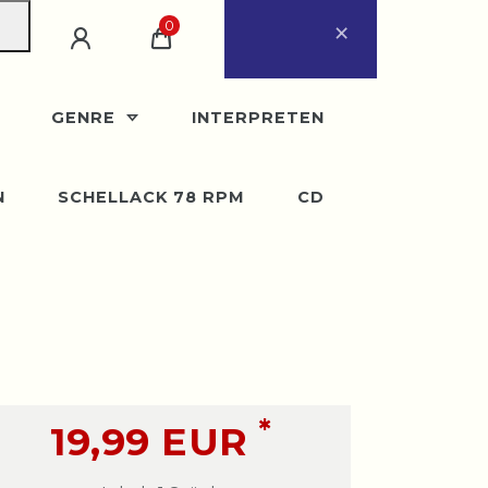
×
0
ugust
eder ab Montag, 31.
GENRE
INTERPRETEN
N
SCHELLACK 78 RPM
CD
*
19,99 EUR