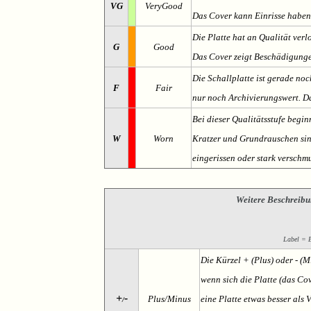
VG
VeryGood
Das Cover kann Einrisse haben
Die Platte hat an Qualität verl
G
Good
Das Cover zeigt Beschädigung
Die Schallplatte ist gerade noc
F
Fair
nur noch Archivierungswert. Da
Bei dieser Qualitätsstufe begin
W
Worn
Kratzer und Grundrauschen sind 
eingerissen oder stark verschmu
Weitere Beschreibu
Label = Et
Die Kürzel + (Plus) oder - (
wenn sich die Platte (das Cov
+
-
Plus/Minus
eine Platte etwas besser als 
/