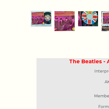
The Beatles - A
Interpr
AK
Member
Form