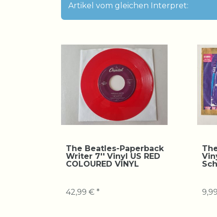
Artikel vom gleichen Interpret:
The Beatles-Paperback
The
Writer 7'' Vinyl US RED
Vin
COLOURED VINYL
Sch
42,99 € *
9,99