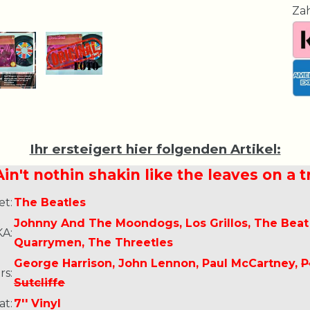
Za
Ihr ersteigert hier folgenden Artikel:
in't nothin shakin like the leaves on a t
et:
The Beatles
Johnny And The Moondogs, Los Grillos, The Beat 
A:
Quarrymen, The Threetles
George Harrison, John Lennon, Paul McCartney,
P
s:
Sutcliffe
at:
7'' Vinyl