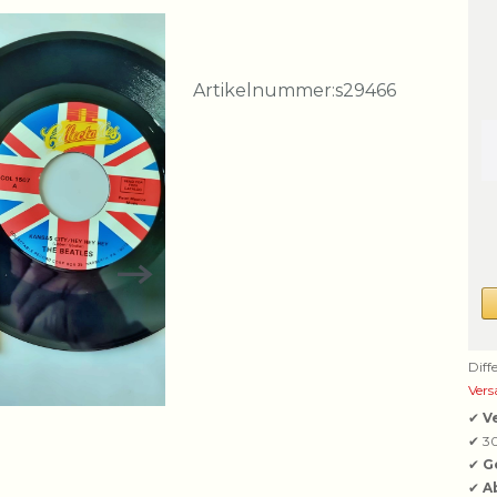
Artikelnummer:
s29466
Diff
Vers
✔
V
✔ 3
✔
G
✔
A