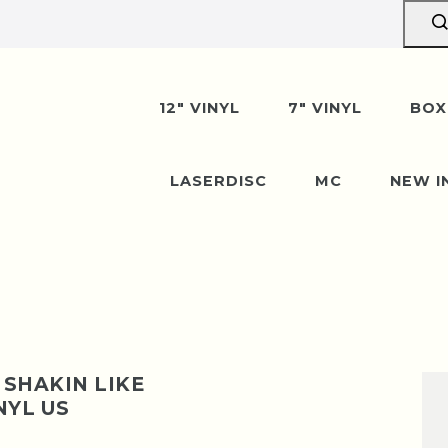
erpause vom 10. bis 29. A
n wir gerne entgegen — der Versand startet wi
12" VINYL
7" VINYL
BOX
August. Danke für euer Verständnis!
LASERDISC
MC
NEW I
 SHAKIN LIKE
NYL US