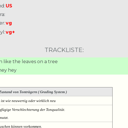
nd:
US
ra:
er:
vg
yl:
vg+
TRACKLISTE:
n like the leaves on a tree
 hey hey
Zustand von Tonträgern ( Grading System )
 ist wie neuwertig oder wirklich neu
fügige Verschlechterung der Tonqualität.
nutzt.
Rauschen können vorkommen.