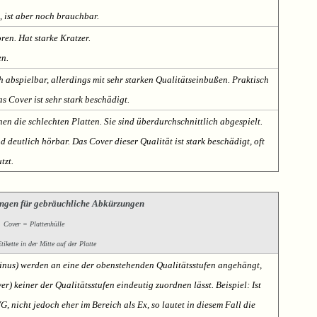
, ist aber noch brauchbar.
oren. Hat starke Kratzer.
en.
h abspielbar, allerdings mit sehr starken Qualitätseinbußen. Praktisch
s Cover ist sehr stark beschädigt.
nen die schlechten Platten. Sie sind überdurchschnittlich abgespielt.
deutlich hörbar. Das Cover dieser Qualität ist stark beschädigt, oft
tzt.
ngen für gebräuchliche Abkürzungen
Cover = Plattenhülle
ikette in der Mitte auf der Platte
Minus) werden an eine der obenstehenden Qualitätsstufen angehängt,
er) keiner der Qualitätsstufen eindeutig zuordnen lässt. Beispiel: Ist
VG, nicht jedoch eher im Bereich als Ex, so lautet in diesem Fall die