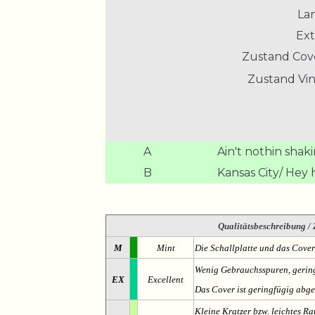
La
Ext
Zustand Cov
Zustand Vin
A
Ain't nothin shaki
B
Kansas City/ Hey
Qualitätsbeschreibung
/ 
M
Mint
Die Schallplatte und das Cover
Wenig Gebrauchsspuren, gering
EX
Excellent
Das Cover ist geringfügig abge
Kleine Kratzer bzw. leichtes 