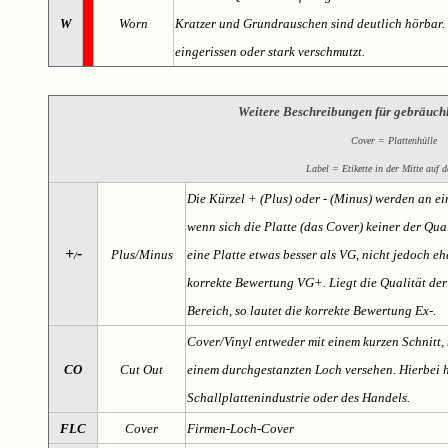
W
Worn
Kratzer und Grundrauschen sind deutlich hörbar. D
eingerissen oder stark verschmutzt.
Weitere Beschreibungen für gebräuch
Cover = Plattenhülle
Label = Etikette in der Mitte auf d
Die Kürzel + (Plus) oder - (Minus) werden an e
wenn sich die Platte (das Cover) keiner der Qual
+
-
Plus/Minus
eine Platte etwas besser als VG, nicht jedoch ehe
/
korrekte Bewertung VG+. Liegt die Qualität der
Bereich, so lautet die korrekte Bewertung Ex-.
Cover/Vinyl entweder mit einem kurzen Schnitt, 
CO
Cut Out
einem durchgestanzten Loch versehen. Hierbei h
Schallplattenindustrie oder des Handels.
FLC
Cover
Firmen-Loch-Cover