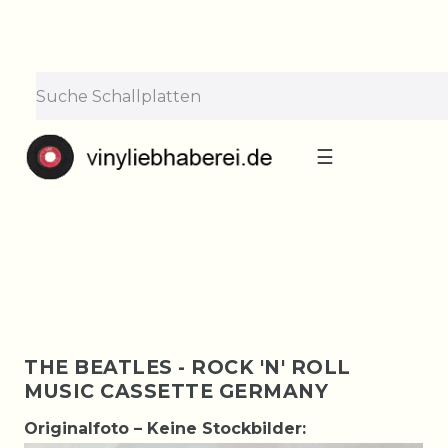
×
Lieferpause vom 10. bis 29.
August
Bestellungen nehmen wir gerne entgegen —
der Versand startet wieder ab Montag, 31.
August. Danke für euer Verständnis!
☰
THE BEATLES - ROCK 'N' ROLL
MUSIC CASSETTE GERMANY
Originalfoto – Keine Stockbilder: