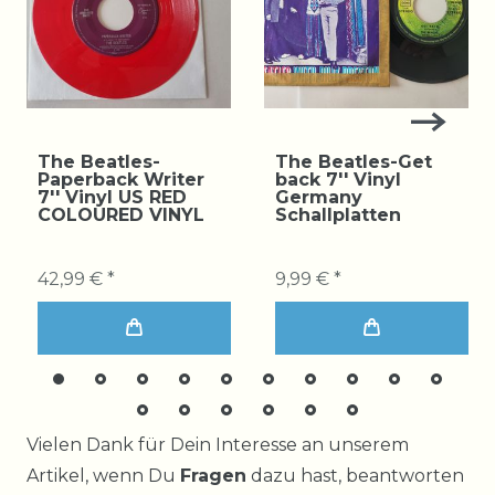
The Beatles-
The Beatles-Get
Paperback Writer
back 7'' Vinyl
7'' Vinyl US RED
Germany
COLOURED VINYL
Schallplatten
42,99 € *
9,99 € *
Ceres::Template.mailFormHoneypotLabel
Vielen Dank für Dein Interesse an unserem
Artikel, wenn Du
Fragen
dazu hast, beantworten