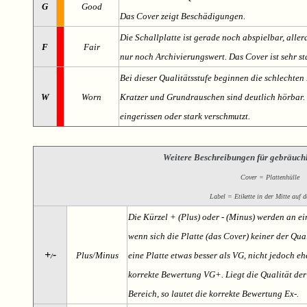
G
Good
Das Cover zeigt Beschädigungen.
Die Schallplatte ist gerade noch abspielbar, aller
F
Fair
nur noch Archivierungswert. Das Cover ist sehr s
Bei dieser Qualitätsstufe beginnen die schlechten 
W
Worn
Kratzer und Grundrauschen sind deutlich hörbar. D
eingerissen oder stark verschmutzt.
Weitere Beschreibungen für gebräuch
Cover = Plattenhülle
Label = Etikette in der Mitte auf d
Die Kürzel + (Plus) oder - (Minus) werden an e
wenn sich die Platte (das Cover) keiner der Qual
+
-
Plus/Minus
eine Platte etwas besser als VG, nicht jedoch ehe
/
korrekte Bewertung VG+. Liegt die Qualität der
Bereich, so lautet die korrekte Bewertung Ex-.