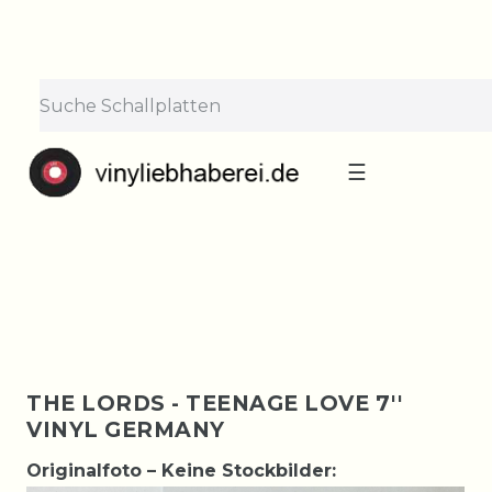
×
Lieferpause vom 10. bis 29.
August
Bestellungen nehmen wir gerne entgegen —
der Versand startet wieder ab Montag, 31.
August. Danke für euer Verständnis!
☰
THE LORDS - TEENAGE LOVE 7''
VINYL GERMANY
Originalfoto – Keine Stockbilder: