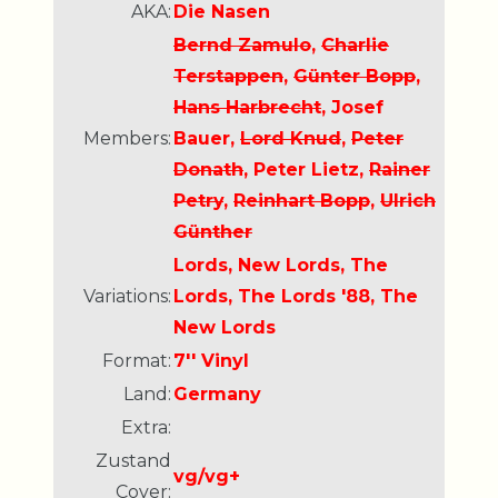
AKA:
Die Nasen
Bernd Zamulo
,
Charlie
Terstappen
,
Günter Bopp
,
Hans Harbrecht
, Josef
Members:
Bauer,
Lord Knud
,
Peter
Donath
, Peter Lietz,
Rainer
Petry
,
Reinhart Bopp
,
Ulrich
Günther
Lords, New Lords, The
Variations:
Lords, The Lords '88, The
New Lords
Format:
7'' Vinyl
Land:
Germany
Extra:
Zustand
vg/vg+
Cover: