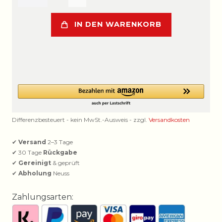
IN DEN WARENKORB
Differenzbesteuert - kein MwSt.-Ausweis - zzgl.
Versandkosten
✔
Versand
2–3 Tage
✔ 30 Tage
Rückgabe
✔
Gereinigt
& geprüft
✔
Abholung
Neuss
Zahlungsarten: