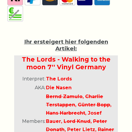
Ihr ersteigert hier folgenden
Artikel:
The Lords - Walking to the
moon 7'' Vinyl Germany
Interpret:
The Lords
AKA:
Die Nasen
Bernd Zamulo
,
Charlie
Terstappen
,
Günter Bopp
,
Hans Harbrecht
, Josef
Members:
Bauer,
Lord Knud
,
Peter
Donath
, Peter Lietz,
Rainer