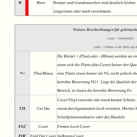
W
Worn
Kratzer und Grundrauschen sind deutlich hörbar. D
eingerissen oder stark verschmutzt.
Weitere Beschreibungen für gebräuch
Cover = Plattenhülle
Label = Etikette in der Mitte auf d
Die Kürzel + (Plus) oder - (Minus) werden an e
wenn sich die Platte (das Cover) keiner der Qual
+
-
Plus/Minus
eine Platte etwas besser als VG, nicht jedoch ehe
/
korrekte Bewertung VG+. Liegt die Qualität der
Bereich, so lautet die korrekte Bewertung Ex-.
Cover/Vinyl entweder mit einem kurzen Schnitt, 
CO
Cut Out
einem durchgestanzten Loch versehen. Hierbei h
Schallplattenindustrie oder des Handels.
FLC
Cover
Firmen-Loch-Cover
FOC
Fold Out Cover
Aufklapp-Cover