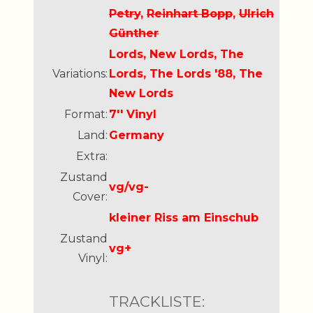
Petry
,
Reinhart Bopp
,
Ulrich
Günther
Lords, New Lords, The
Variations:
Lords, The Lords '88, The
New Lords
Format:
7'' Vinyl
Land:
Germany
Extra:
Zustand
vg/vg-
Cover:
kleiner Riss am Einschub
Zustand
vg+
Vinyl:
TRACKLISTE: