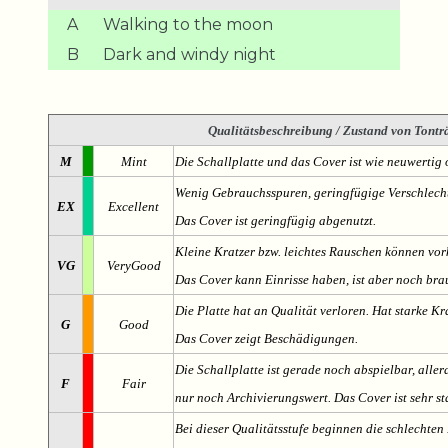
A
Walking to the moon
B
Dark and windy night
Qualitätsbeschreibung
/ Zustand von Tonträ
M
Mint
Die Schallplatte und das Cover ist wie neuwertig 
Wenig Gebrauchsspuren, geringfügige Verschlech
EX
Excellent
Das Cover ist geringfügig abgenutzt.
Kleine Kratzer bzw. leichtes Rauschen können v
VG
VeryGood
Das Cover kann Einrisse haben, ist aber noch br
Die Platte hat an Qualität verloren. Hat starke Kr
G
Good
Das Cover zeigt Beschädigungen.
Die Schallplatte ist gerade noch abspielbar, aller
F
Fair
nur noch Archivierungswert. Das Cover ist sehr s
Bei dieser Qualitätsstufe beginnen die schlechten 