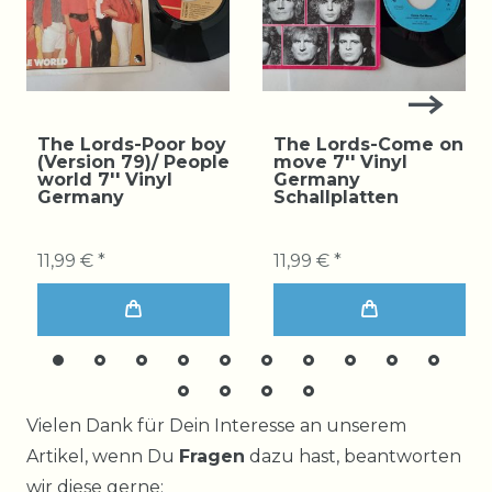
The Lords-Poor boy
The Lords-Come on
(Version 79)/ People
move 7'' Vinyl
world 7'' Vinyl
Germany
Germany
Schallplatten
11,99 € *
11,99 € *
Ceres::Template.mailFormHoneypotLabel
Vielen Dank für Dein Interesse an unserem
Artikel, wenn Du
Fragen
dazu hast, beantworten
wir diese gerne: