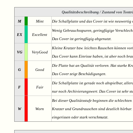
Qualitätsbeschreibung
/ Zustand von Tonträ
M
Mint
Die Schallplatte und das Cover ist wie neuwertig 
Wenig Gebrauchsspuren, geringfügige Verschlech
EX
Excellent
Das Cover ist geringfügig abgenutzt.
Kleine Kratzer bzw. leichtes Rauschen können v
VG
VeryGood
Das Cover kann Einrisse haben, ist aber noch br
Die Platte hat an Qualität verloren. Hat starke Kr
G
Good
Das Cover zeigt Beschädigungen.
Die Schallplatte ist gerade noch abspielbar, aller
F
Fair
nur noch Archivierungswert. Das Cover ist sehr s
Bei dieser Qualitätsstufe beginnen die schlechten 
W
Worn
Kratzer und Grundrauschen sind deutlich hörbar. D
eingerissen oder stark verschmutzt.