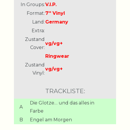
In Groups:
V.I.P.
Format:
7'' Vinyl
Land:
Germany
Extra:
Zustand
vg/vg+
Cover:
Ringwear
Zustand
vg/vg+
Vinyl:
TRACKLISTE:
Die Glotze… und das alles in
A
Farbe
B
Engel am Morgen