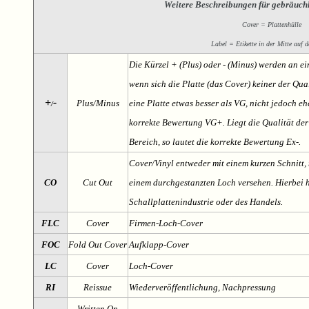
Weitere Beschreibungen für gebräuch
Cover = Plattenhülle
Label = Etikette in der Mitte auf d
Die Kürzel + (Plus) oder - (Minus) werden an e
wenn sich die Platte (das Cover) keiner der Qual
+
-
Plus/Minus
eine Platte etwas besser als VG, nicht jedoch ehe
/
korrekte Bewertung VG+. Liegt die Qualität der
Bereich, so lautet die korrekte Bewertung Ex-.
Cover/Vinyl entweder mit einem kurzen Schnitt, 
CO
Cut Out
einem durchgestanzten Loch versehen. Hierbei h
Schallplattenindustrie oder des Handels.
FLC
Cover
Firmen-Loch-Cover
FOC
Fold Out Cover
Aufklapp-Cover
LC
Cover
Loch-Cover
RI
Reissue
Wiederveröffentlichung, Nachpressung
Written On