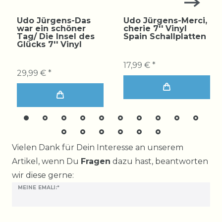
Udo Jürgens-Das
Udo Jürgens-Merci,
war ein schöner
cherie 7'' Vinyl
Tag/ Die Insel des
Spain Schallplatten
Glücks 7'' Vinyl
17,99 € *
29,99 € *
Ceres::Template.mailFormHoneypotLabel
Vielen Dank für Dein Interesse an unserem
Artikel, wenn Du
Fragen
dazu hast, beantworten
wir diese gerne:
MEINE EMALI:*