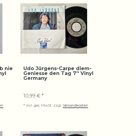
b nie
Udo Jürgens-Carpe diem-
nyl
Geniesse den Tag 7'' Vinyl
Germany
10,99 € *
en
*
incl. ges. MwSt.
zzgl.
Versandkosten