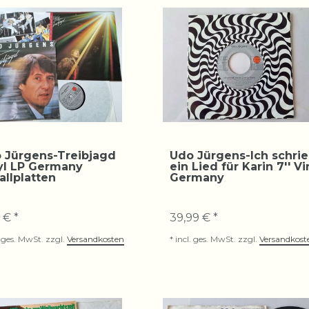
 Jürgens-Treibjagd
Udo Jürgens-Ich schrie
yl LP Germany
ein Lied für Karin 7'' Vi
allplatten
Germany
 € *
39,99 € *
. ges. MwSt.
zzgl.
Versandkosten
*
incl. ges. MwSt.
zzgl.
Versandkost