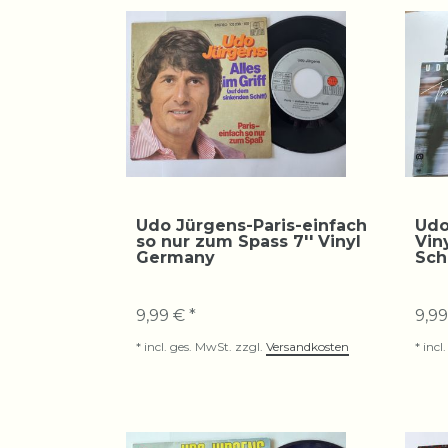
Udo Jürgens-Paris-einfach
Udo
so nur zum Spass 7'' Vinyl
Vin
Germany
Sch
9,99 € *
9,99
*
incl. ges. MwSt.
zzgl.
Versandkosten
*
incl