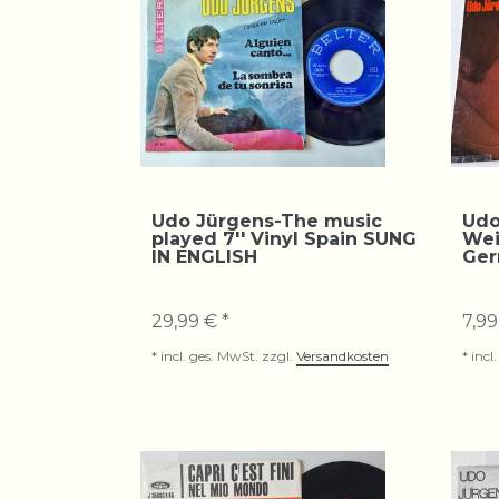
Udo Jürgens-The music
Udo
played 7'' Vinyl Spain SUNG
Wei
IN ENGLISH
Ger
29,99 € *
7,99
*
incl. ges. MwSt.
zzgl.
Versandkosten
*
incl