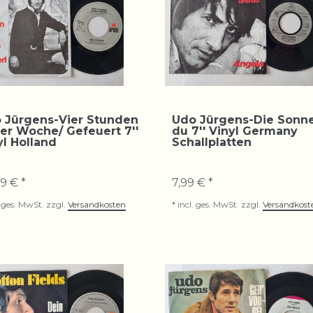
 Jürgens-Vier Stunden
Udo Jürgens-Die Sonn
der Woche/ Gefeuert 7''
du 7'' Vinyl Germany
yl Holland
Schallplatten
9 € *
7,99 € *
. ges. MwSt.
zzgl.
Versandkosten
*
incl. ges. MwSt.
zzgl.
Versandkost