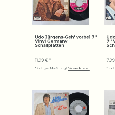
Udo Jürgens-Geh' vorbei 7''
Udo
Vinyl Germany
7''
Schallplatten
Sch
11,99 € *
7,99
*
incl. ges. MwSt.
zzgl.
Versandkosten
*
incl