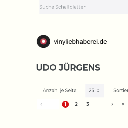
UDO JÜRGENS
Anzahl je Seite:
Sortie
1
2
3