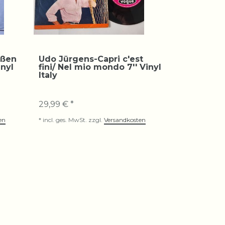
oßen
Udo Jürgens-Capri c'est
inyl
fini/ Nel mio mondo 7'' Vinyl
Italy
29,99 € *
en
*
incl. ges. MwSt.
zzgl.
Versandkosten