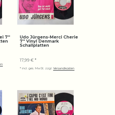
i 7''
Udo Jürgens-Merci Cherie
tten
7'' Vinyl Denmark
Schallplatten
17,99 € *
en
*
incl. ges. MwSt.
zzgl.
Versandkosten