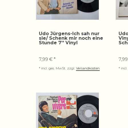
Udo Jürgens-Ich sah nur
Udo
sie/ Schenk mir noch eine
Vin
Stunde 7'' Vinyl
Sch
7,99 € *
7,99
*
incl. ges. MwSt.
zzgl.
Versandkosten
*
incl