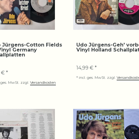
 Jürgens-Cotton Fields
Udo Jürgens-Geh' vorbe
 Vinyl Germany
Vinyl Holland Schallpla
allplatten
14,99 € *
 € *
*
incl. ges. MwSt.
zzgl.
Versandkost
. ges. MwSt.
zzgl.
Versandkosten