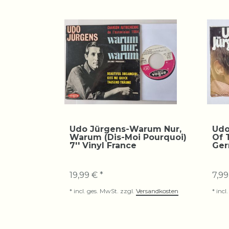
Udo Jürgens-Warum Nur,
Udo
Warum (Dis-Moi Pourquoi)
Of 
7'' Vinyl France
Ge
19,99 € *
7,99
*
incl. ges. MwSt.
zzgl.
Versandkosten
*
incl