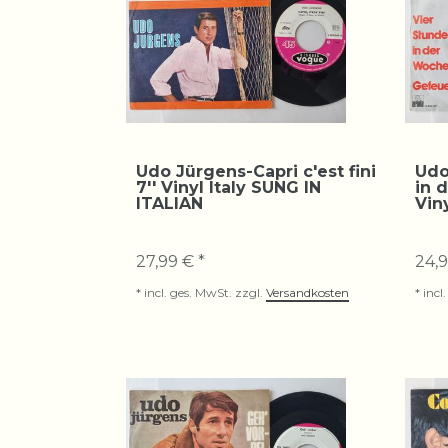
Udo Jürgens-Capri c'est fini
Udo
7'' Vinyl Italy SUNG IN
in 
ITALIAN
Vin
27,99 € *
24,9
*
incl. ges. MwSt.
zzgl.
Versandkosten
*
incl