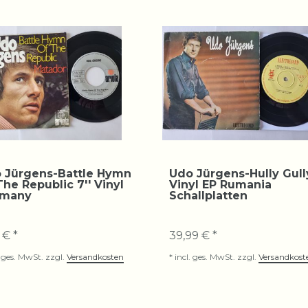
 Jürgens-Battle Hymn
Udo Jürgens-Hully Gully
The Republic 7'' Vinyl
Vinyl EP Rumania
rmany
Schallplatten
 € *
39,99 € *
. ges. MwSt.
zzgl.
Versandkosten
*
incl. ges. MwSt.
zzgl.
Versandkost