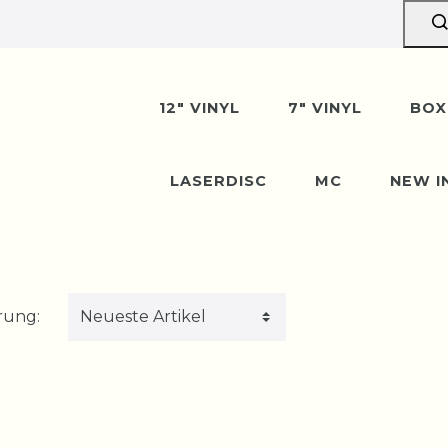
12" VINYL
7" VINYL
BOX
LASERDISC
MC
NEW I
rung: