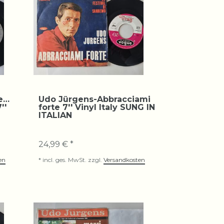
e…
Udo Jürgens-Abbracciami
''
forte 7'' Vinyl Italy SUNG IN
ITALIAN
24,99 € *
en
*
incl. ges. MwSt.
zzgl.
Versandkosten