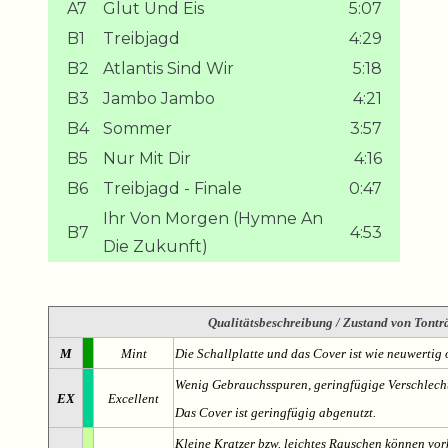
A7
Glut Und Eis
5:07
B1
Treibjagd
4:29
B2
Atlantis Sind Wir
5:18
B3
Jambo Jambo
4:21
B4
Sommer
3:57
B5
Nur Mit Dir
4:16
B6
Treibjagd - Finale
0:47
Ihr Von Morgen (Hymne An
B7
4:53
Die Zukunft)
Qualitätsbeschreibung
/ Zustand von Tonträ
M
Mint
Die Schallplatte und das Cover ist wie neuwertig 
Wenig Gebrauchsspuren, geringfügige Verschlech
EX
Excellent
Das Cover ist geringfügig abgenutzt.
Kleine Kratzer bzw. leichtes Rauschen können v