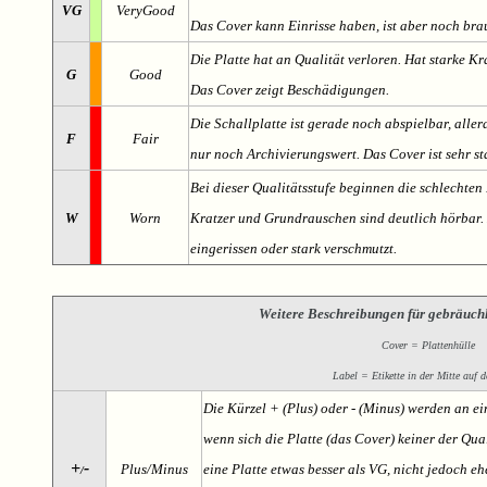
VG
VeryGood
Das Cover kann Einrisse haben, ist aber noch br
Die Platte hat an Qualität verloren. Hat starke Kr
G
Good
Das Cover zeigt Beschädigungen.
Die Schallplatte ist gerade noch abspielbar, aller
F
Fair
nur noch Archivierungswert. Das Cover ist sehr s
Bei dieser Qualitätsstufe beginnen die schlechten 
W
Worn
Kratzer und Grundrauschen sind deutlich hörbar. D
eingerissen oder stark verschmutzt.
Weitere Beschreibungen für gebräuch
Cover = Plattenhülle
Label = Etikette in der Mitte auf d
Die Kürzel + (Plus) oder - (Minus) werden an e
wenn sich die Platte (das Cover) keiner der Qual
+
-
Plus/Minus
eine Platte etwas besser als VG, nicht jedoch ehe
/