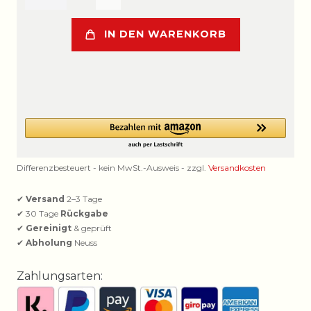
IN DEN WARENKORB
Differenzbesteuert - kein MwSt.-Ausweis - zzgl.
Versandkosten
✔
Versand
2–3 Tage
✔ 30 Tage
Rückgabe
✔
Gereinigt
& geprüft
✔
Abholung
Neuss
Zahlungsarten: