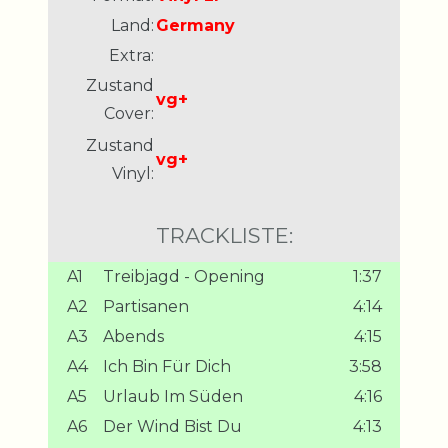
Land:
Germany
Extra:
Zustand
vg+
Cover:
Zustand
vg+
Vinyl:
TRACKLISTE:
A1
Treibjagd - Opening
1:37
A2
Partisanen
4:14
A3
Abends
4:15
A4
Ich Bin Für Dich
3:58
A5
Urlaub Im Süden
4:16
A6
Der Wind Bist Du
4:13