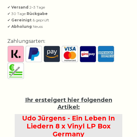
✔
Versand
2–3 Tage
✔ 30 Tage
Rückgabe
✔
Gereinigt
& geprüft
✔
Abholung
Neuss
Zahlungsarten:
Ihr ersteigert hier folgenden
Artikel:
Udo Jürgens - Ein Leben In
Liedern 8 x Vinyl LP Box
Germany