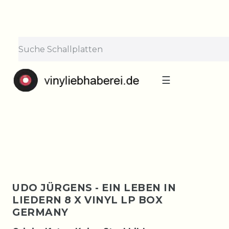
×
Lieferpause vom 10. bis 29.
August
Bestellungen nehmen wir gerne entgegen —
der Versand startet wieder ab Montag, 31.
August. Danke für euer Verständnis!
☰
UDO JÜRGENS - EIN LEBEN IN
LIEDERN 8 X VINYL LP BOX
GERMANY