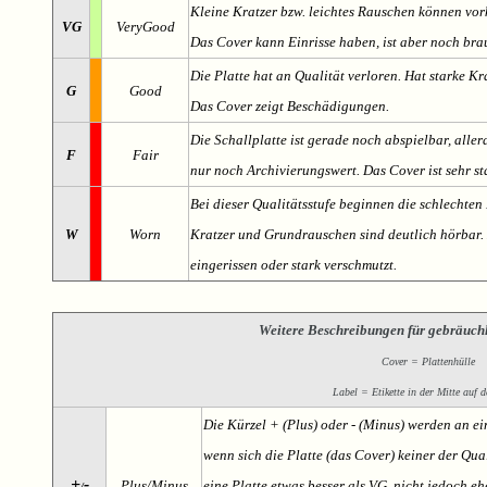
Kleine Kratzer bzw. leichtes Rauschen können v
VG
VeryGood
Das Cover kann Einrisse haben, ist aber noch br
Die Platte hat an Qualität verloren. Hat starke Kr
G
Good
Das Cover zeigt Beschädigungen.
Die Schallplatte ist gerade noch abspielbar, aller
F
Fair
nur noch Archivierungswert. Das Cover ist sehr s
Bei dieser Qualitätsstufe beginnen die schlechten 
W
Worn
Kratzer und Grundrauschen sind deutlich hörbar. D
eingerissen oder stark verschmutzt.
Weitere Beschreibungen für gebräuch
Cover = Plattenhülle
Label = Etikette in der Mitte auf d
Die Kürzel + (Plus) oder - (Minus) werden an e
wenn sich die Platte (das Cover) keiner der Qual
+
-
Plus/Minus
eine Platte etwas besser als VG, nicht jedoch ehe
/