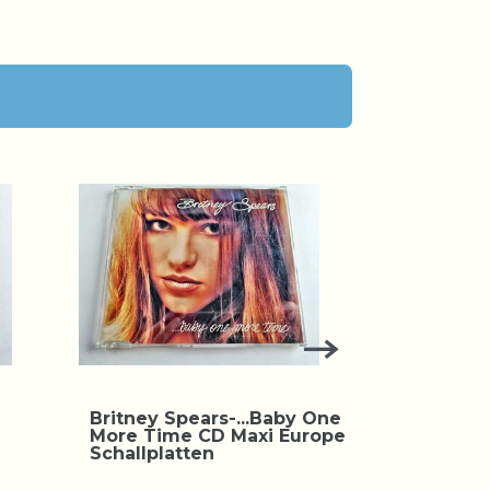
Britney Spears-...Baby One
Britney S
More Time CD Maxi Europe
Overprote
Schallplatten
Maxi US 