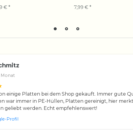
9 € *
7,99 € *
chmitz
 Monat
n einige Platten bei dem Shop gekauft. Immer gute Qua
en war immer in PE-Hüllen, Platten gereinigt, hier merkt
en geliebt werden. Echt empfehlenswert!
e-Profil