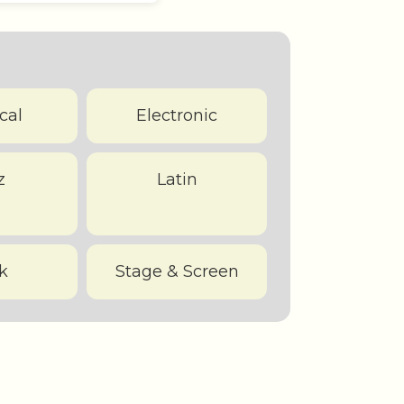
cal
Electronic
z
Latin
k
Stage & Screen