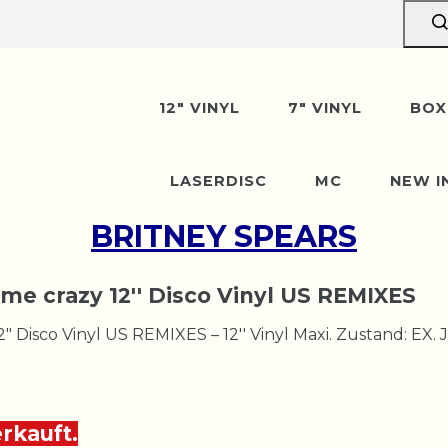
12" VINYL
7" VINYL
BOX
LASERDISC
MC
NEW I
BRITNEY SPEARS
 me crazy 12'' Disco Vinyl US REMIXES
" Disco Vinyl US REMIXES – 12'' Vinyl Maxi. Zustand: EX. 
erkauft.