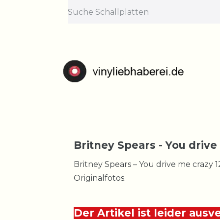
Britney Spears - You drive
Britney Spears – You drive me crazy 12
Originalfotos.
Der Artikel ist leider ausv