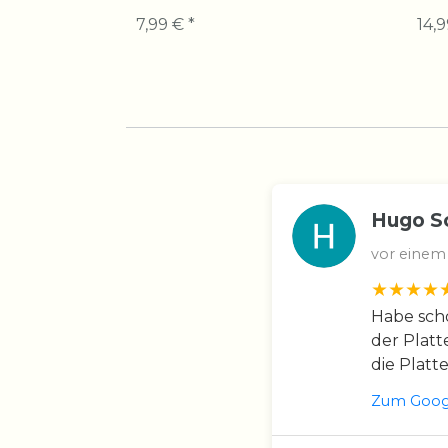
7,99 € *
14,9
Hugo S
vor einem
Habe scho
der Platt
die Platt
Zum Googl