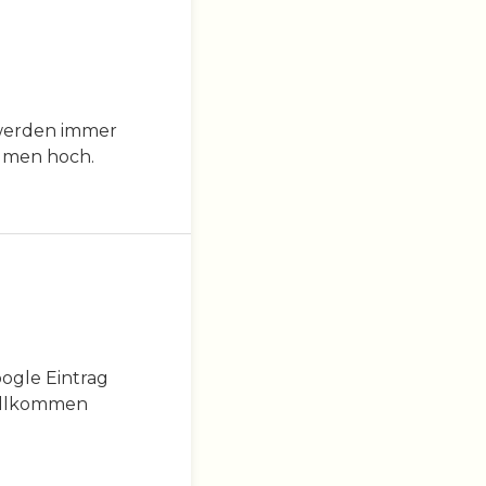
 werden immer
aumen hoch.
oogle Eintrag
 willkommen