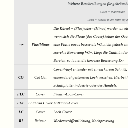
Weitere Beschreibungen für gebräuch
Cover = Plattenhülle
Label = Etikette in der Mitte auf d
Die Kürzel + (Plus) oder - (Minus) werden an e
wenn sich die Platte (das Cover) keiner der Qual
+
-
Plus/Minus
eine Platte etwas besser als VG, nicht jedoch ehe
/
korrekte Bewertung VG+. Liegt die Qualität der
Bereich, so lautet die korrekte Bewertung Ex-.
Cover/Vinyl entweder mit einem kurzen Schnitt, 
CO
Cut Out
einem durchgestanzten Loch versehen. Hierbei h
Schallplattenindustrie oder des Handels.
FLC
Cover
Firmen-Loch-Cover
FOC
Fold Out Cover
Aufklapp-Cover
LC
Cover
Loch-Cover
RI
Reissue
Wiederveröffentlichung, Nachpressung