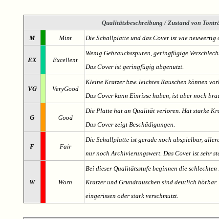
Qualitätsbeschreibung
/ Zustand von Tonträ
M
Mint
Die Schallplatte und das Cover ist wie neuwertig 
Wenig Gebrauchsspuren, geringfügige Verschlech
EX
Excellent
Das Cover ist geringfügig abgenutzt.
Kleine Kratzer bzw. leichtes Rauschen können v
VG
VeryGood
Das Cover kann Einrisse haben, ist aber noch br
Die Platte hat an Qualität verloren. Hat starke Kr
G
Good
Das Cover zeigt Beschädigungen.
Die Schallplatte ist gerade noch abspielbar, aller
F
Fair
nur noch Archivierungswert. Das Cover ist sehr s
Bei dieser Qualitätsstufe beginnen die schlechten 
W
Worn
Kratzer und Grundrauschen sind deutlich hörbar. D
eingerissen oder stark verschmutzt.