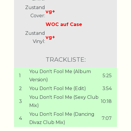
Zustand
vg+
Cover:
WOC auf Case
Zustand
vg+
Vinyl:
TRACKLISTE:
You Don't Fool Me (Album
1
5:25
Version)
2
You Don't Fool Me (Edit)
3:54
You Don't Fool Me (Sexy Club
3
10:18
Mix)
You Don't Fool Me (Dancing
4
7:07
Divaz Club Mix)