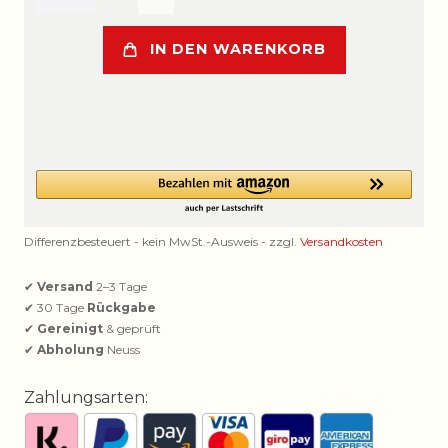
IN DEN WARENKORB
Differenzbesteuert - kein MwSt.-Ausweis - zzgl.
Versandkosten
✔
Versand
2–3 Tage
✔ 30 Tage
Rückgabe
✔
Gereinigt
& geprüft
✔
Abholung
Neuss
Zahlungsarten: