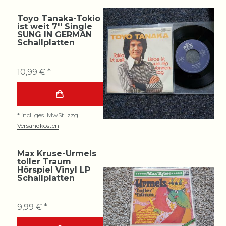
Toyo Tanaka-Tokio
ist weit 7'' Single
SUNG IN GERMAN
Schallplatten
10,99 € *
*
incl. ges. MwSt.
zzgl.
Versandkosten
Max Kruse-Urmels
toller Traum
Hörspiel Vinyl LP
Schallplatten
9,99 € *