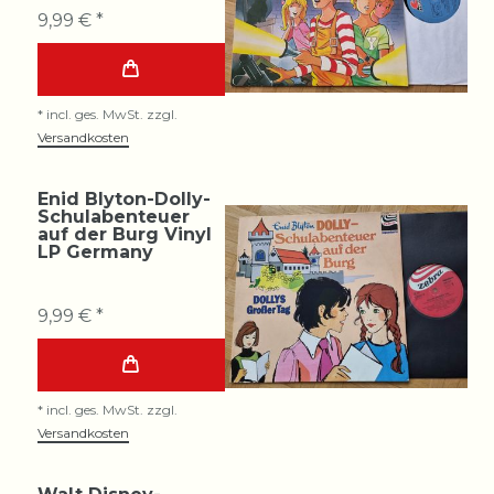
9,99 € *
*
incl. ges. MwSt.
zzgl.
Versandkosten
Enid Blyton-Dolly-
Schulabenteuer
auf der Burg Vinyl
LP Germany
9,99 € *
*
incl. ges. MwSt.
zzgl.
Versandkosten