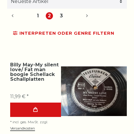
1
2
3
INTERPRETEN ODER GENRE FILTERN
Billy May-My silent
love/ Fat man
boogie Schellack
Schallplatten
11,99 € *
*
incl. ges. MwSt.
zzgl.
Versandkosten