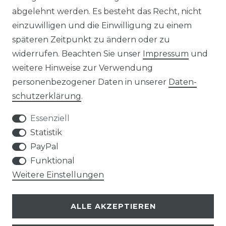
abgelehnt werden. Es besteht das Recht, nicht
einzuwilligen und die Einwilligung zu einem
AGB
Widerrufs­recht
späteren Zeitpunkt zu ändern oder zu
widerrufen. Beachten Sie unser
Impressum
und
weitere Hinweise zur Verwendung
personenbezogener Daten in unserer
Daten­
Kontakt
VERTRAG WIDERRUFEN
schutz­erklärung
.
Essenziell
Statistik
PayPal
SERVICE
Funktional
Weitere Einstellungen
VERSANDKOSTEN
ALLE AKZEPTIEREN
UNTERNEHMEN