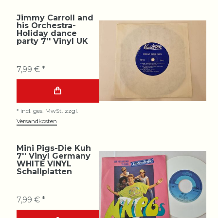
Jimmy Carroll and
his Orchestra-
Holiday dance
party 7'' Vinyl UK
7,99 € *
*
incl. ges. MwSt.
zzgl.
Versandkosten
Mini Pigs-Die Kuh
7'' Vinyl Germany
WHITE VINYL
Schallplatten
7,99 € *