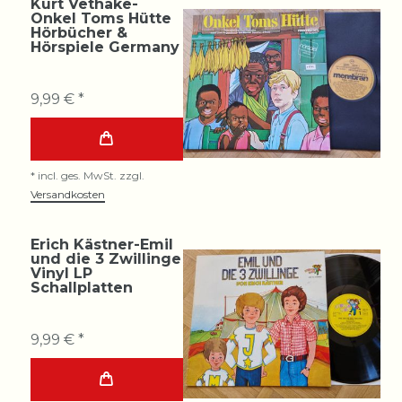
Kurt Vethake-
Onkel Toms Hütte
Hörbücher &
Hörspiele Germany
9,99 € *
*
incl. ges. MwSt.
zzgl.
Versandkosten
Erich Kästner-Emil
und die 3 Zwillinge
Vinyl LP
Schallplatten
9,99 € *