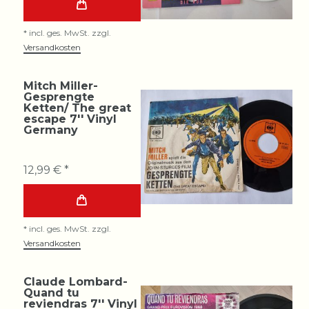
*
incl. ges. MwSt.
zzgl.
Versandkosten
Mitch Miller-
Gesprengte
Ketten/ The great
escape 7'' Vinyl
Germany
12,99 € *
*
incl. ges. MwSt.
zzgl.
Versandkosten
Claude Lombard-
Quand tu
reviendras 7'' Vinyl