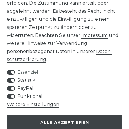
erfolgen. Die Zustimmung kann erteilt oder
abgelehnt werden. Es besteht das Recht, nicht
einzuwilligen und die Einwilligung zu einem
AGB
Widerrufs­recht
späteren Zeitpunkt zu ändern oder zu
widerrufen. Beachten Sie unser
Impressum
und
weitere Hinweise zur Verwendung
personenbezogener Daten in unserer
Daten­
Kontakt
VERTRAG WIDERRUFEN
schutz­erklärung
.
Essenziell
Statistik
PayPal
SERVICE
Funktional
Weitere Einstellungen
VERSANDKOSTEN
ALLE AKZEPTIEREN
UNTERNEHMEN