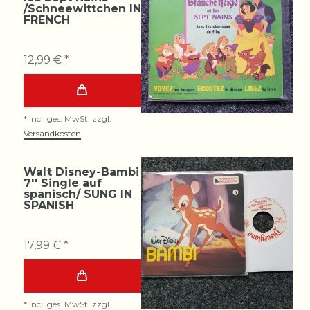
/Schneewittchen IN
FRENCH
12,99 € *
*
incl. ges. MwSt.
zzgl.
Versandkosten
Walt Disney-Bambi
7'' Single auf
spanisch/ SUNG IN
SPANISH
17,99 € *
*
incl. ges. MwSt.
zzgl.