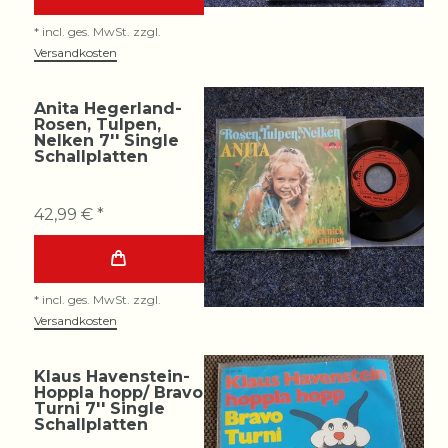
*
incl. ges. MwSt.
zzgl.
Versandkosten
Anita Hegerland-
Rosen, Tulpen,
Nelken 7'' Single
Schallplatten
42,99 € *
*
incl. ges. MwSt.
zzgl.
Versandkosten
Klaus Havenstein-
Hoppla hopp/ Bravo
Turni 7'' Single
Schallplatten