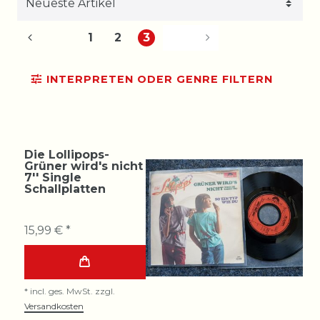
1
2
3
INTERPRETEN ODER GENRE FILTERN
Die Lollipops-
Grüner wird's nicht
7'' Single
Schallplatten
15,99 € *
*
incl. ges. MwSt.
zzgl.
Versandkosten