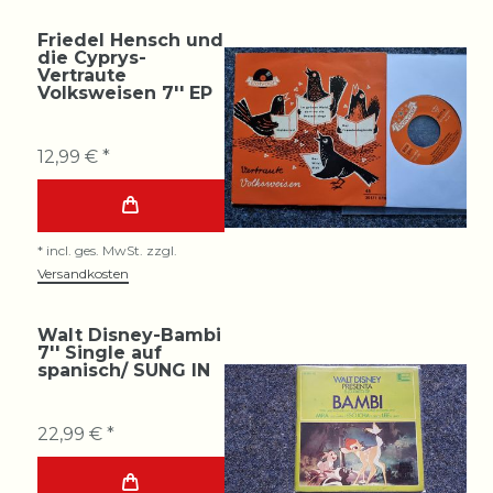
Friedel Hensch und
die Cyprys-
Vertraute
Volksweisen 7'' EP
12,99 € *
*
incl. ges. MwSt.
zzgl.
Versandkosten
Walt Disney-Bambi
7'' Single auf
spanisch/ SUNG IN
22,99 € *