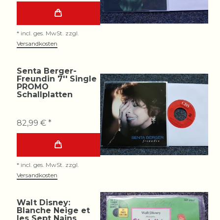
*
incl. ges. MwSt.
zzgl.
Versandkosten
Senta Berger-
Freundin 7'' Single
PROMO
Schallplatten
82,99 € *
*
incl. ges. MwSt.
zzgl.
Versandkosten
Walt Disney:
Blanche Neige et
les Sept Nains