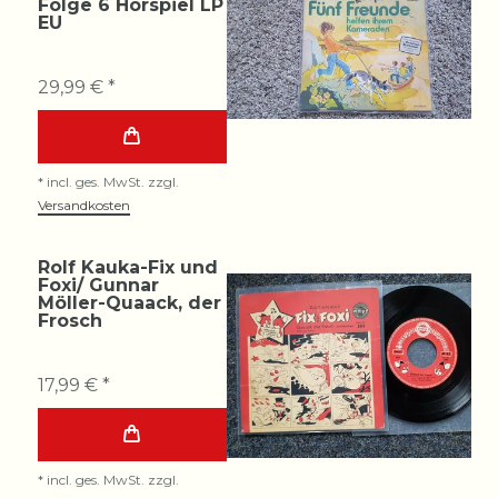
Folge 6 Hörspiel LP
EU
29,99 € *
*
incl. ges. MwSt.
zzgl.
Versandkosten
Rolf Kauka-Fix und
Foxi/ Gunnar
Möller-Quaack, der
Frosch
17,99 € *
*
incl. ges. MwSt.
zzgl.