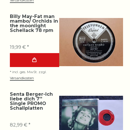
Versandkosten
Billy May-Fat man
mambo/ Orchids in
the moonlight
Schellack 78 rpm
19,99 € *
*
incl. ges. MwSt.
zzgl.
Versandkosten
Senta Berger-Ich
liebe dich 7''
Single PROMO
Schallplatten
82,99 € *