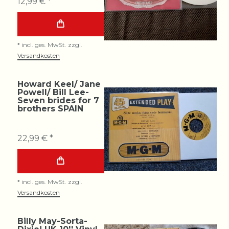
12,99 € *
*
incl. ges. MwSt.
zzgl.
Versandkosten
Howard Keel/ Jane
Powell/ Bill Lee-
Seven brides for 7
brothers SPAIN
22,99 € *
*
incl. ges. MwSt.
zzgl.
Versandkosten
Billy May-Sorta-