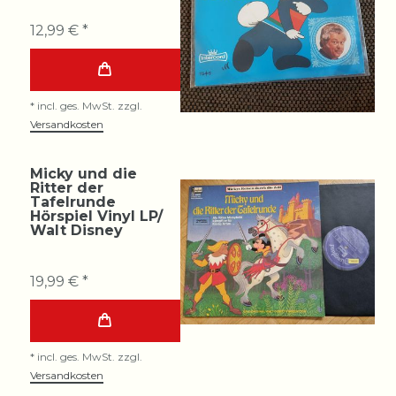
12,99 € *
*
incl. ges. MwSt.
zzgl.
Versandkosten
Micky und die
Ritter der
Tafelrunde
Hörspiel Vinyl LP/
Walt Disney
19,99 € *
*
incl. ges. MwSt.
zzgl.
Versandkosten