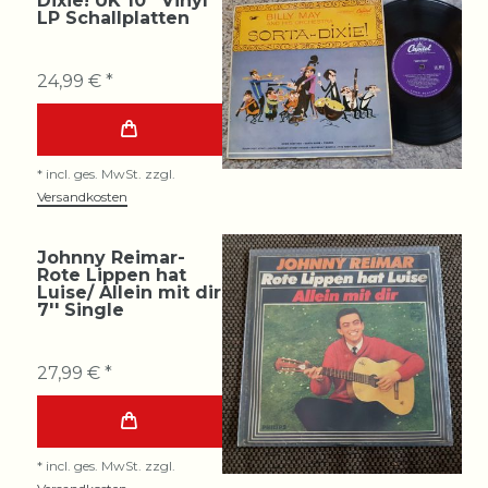
Dixie! UK 10'' Vinyl
LP Schallplatten
24,99 € *
*
incl. ges. MwSt.
zzgl.
Versandkosten
Johnny Reimar-
Rote Lippen hat
Luise/ Allein mit dir
7'' Single
27,99 € *
*
incl. ges. MwSt.
zzgl.