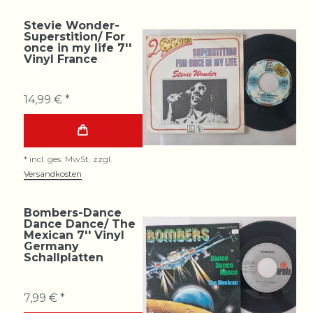
Stevie Wonder-
Superstition/ For
once in my life 7''
Vinyl France
14,99 € *
*
incl. ges. MwSt.
zzgl.
Versandkosten
Bombers-Dance
Dance Dance/ The
Mexican 7'' Vinyl
Germany
Schallplatten
7,99 € *