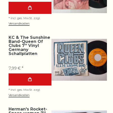
*
incl. ges. MwSt.
zzgl.
Versandkosten
KC & The Sunshine
Band-Queen Of
Clubs 7'' Vinyl
Germany
Schallplatten
7,99 € *
*
incl. ges. MwSt.
zzgl.
Versandkosten
Herman's Rocket-