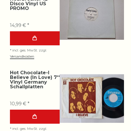
Disco Vinyl US
PROMO
14,99 € *
*
incl. ges. MwSt.
zzgl.
Versandkosten
Hot Chocolate-I
Believe (In Love) 7''
Vinyl Germany
Schallplatten
10,99 € *
*
incl. ges. MwSt.
zzgl.