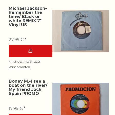
Michael Jackson-
Remember the
time/ Black or
white REMIX 7''
Vinyl US
27,99 € *
*
incl. ges. MwSt.
zzgl.
Versandkosten
Boney M.-I see a
boat on the river/
My friend Jack
Spain PROMO
17,99 € *