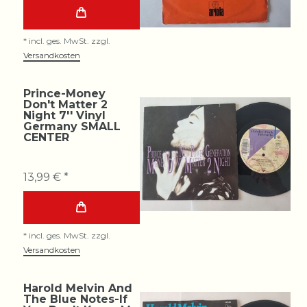
*
incl. ges. MwSt.
zzgl.
Versandkosten
Prince-Money
Don't Matter 2
Night 7'' Vinyl
Germany SMALL
CENTER
13,99 € *
*
incl. ges. MwSt.
zzgl.
Versandkosten
Harold Melvin And
The Blue Notes-If