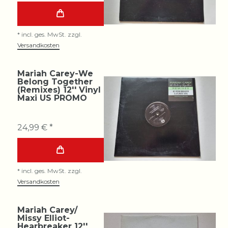
*
incl. ges. MwSt.
zzgl.
Versandkosten
Mariah Carey-We
Belong Together
(Remixes) 12'' Vinyl
Maxi US PROMO
24,99 € *
*
incl. ges. MwSt.
zzgl.
Versandkosten
Mariah Carey/
Missy Elliot-
Hearbreaker 12''