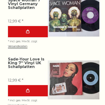
Space woman 7''
Vinyl Germany
Schallplatten
12,99 € *
*
incl. ges. MwSt.
zzgl.
Versandkosten
Sade-Your Love Is
King 7'' Vinyl UK
Schallplatten
12,99 € *
*
incl. ges. MwSt.
zzgl.