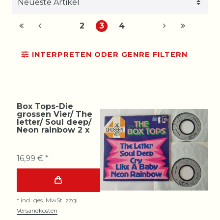
2
3
4
INTERPRETEN ODER GENRE FILTERN
Box Tops-Die
grossen Vier/ The
letter/ Soul deep/
Neon rainbow 2 x
16,99 € *
*
incl. ges. MwSt.
zzgl.
Versandkosten