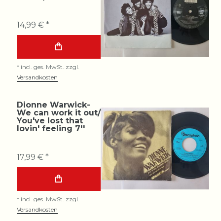
14,99 € *
*
incl. ges. MwSt.
zzgl.
Versandkosten
Dionne Warwick-
We can work it out/
You've lost that
lovin' feeling 7''
17,99 € *
*
incl. ges. MwSt.
zzgl.
Versandkosten