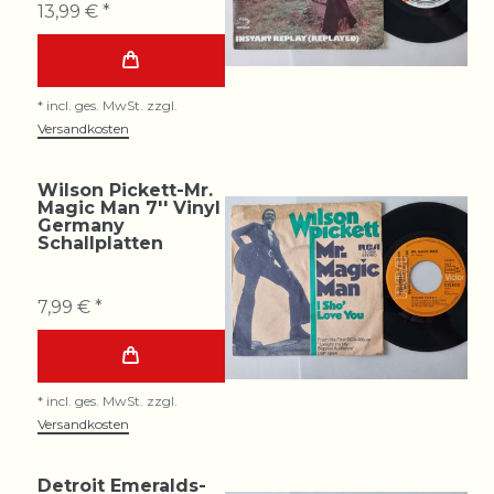
13,99 € *
*
incl. ges. MwSt.
zzgl.
Versandkosten
Wilson Pickett-Mr.
Magic Man 7'' Vinyl
Germany
Schallplatten
7,99 € *
*
incl. ges. MwSt.
zzgl.
Versandkosten
Detroit Emeralds-