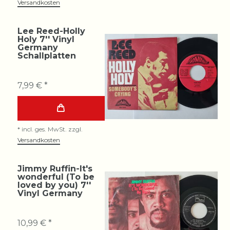
Versandkosten
Lee Reed-Holly
Holy 7'' Vinyl
Germany
Schallplatten
7,99 € *
*
incl. ges. MwSt.
zzgl.
Versandkosten
Jimmy Ruffin-It's
wonderful (To be
loved by you) 7''
Vinyl Germany
10,99 € *