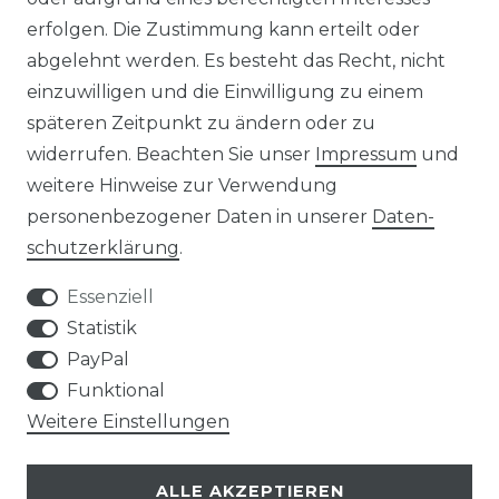
erfolgen. Die Zustimmung kann erteilt oder
abgelehnt werden. Es besteht das Recht, nicht
einzuwilligen und die Einwilligung zu einem
AGB
Widerrufs­recht
späteren Zeitpunkt zu ändern oder zu
widerrufen. Beachten Sie unser
Impressum
und
weitere Hinweise zur Verwendung
personenbezogener Daten in unserer
Daten­
Kontakt
VERTRAG WIDERRUFEN
schutz­erklärung
.
Essenziell
Statistik
PayPal
SERVICE
Funktional
Weitere Einstellungen
VERSANDKOSTEN
ALLE AKZEPTIEREN