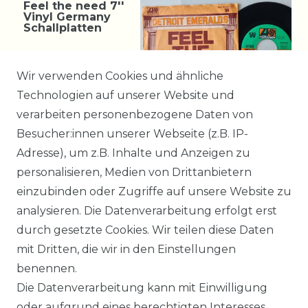
Feel the need 7''
Vinyl Germany
Schallplatten
9,99 € *
Wir verwenden Cookies und ähnliche
Technologien auf unserer Website und
verarbeiten personenbezogene Daten von
*
incl. ges. MwSt.
zzgl.
Besucher:innen unserer Webseite (z.B. IP-
Versandkosten
Adresse), um z.B. Inhalte und Anzeigen zu
personalisieren, Medien von Drittanbietern
einzubinden oder Zugriffe auf unsere Website zu
2
3
4
analysieren. Die Datenverarbeitung erfolgt erst
durch gesetzte Cookies. Wir teilen diese Daten
mit Dritten, die wir in den Einstellungen
benennen.
Impressum
Daten­schutz­erklärung
Die Datenverarbeitung kann mit Einwilligung
oder aufgrund eines berechtigten Interesses