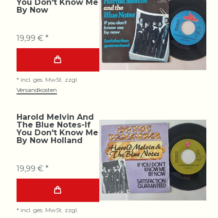
You Don't Know Me
By Now
19,99 € *
*
incl. ges. MwSt.
zzgl.
Versandkosten
Harold Melvin And
The Blue Notes-If
You Don't Know Me
By Now Holland
19,99 € *
*
incl. ges. MwSt.
zzgl.