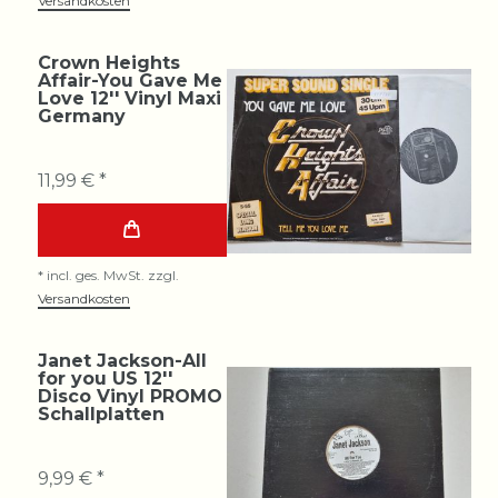
Versandkosten
Crown Heights
Affair-You Gave Me
Love 12'' Vinyl Maxi
Germany
11,99 € *
*
incl. ges. MwSt.
zzgl.
Versandkosten
Janet Jackson-All
for you US 12''
Disco Vinyl PROMO
Schallplatten
9,99 € *