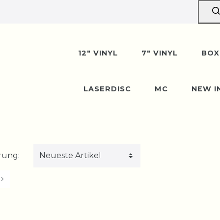
12" VINYL
7" VINYL
BOX
LASERDISC
MC
NEW I
rung: