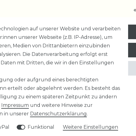
chnologien auf unserer Website und verarbeiten
nnen unserer Webseite (z.B. IP-Adresse), um
ieren, Medien von Drittanbietern einzubinden
­erklärung
AGB
Widerrufs­recht
VERTRAG
lysieren. Die Datenverarbeitung erfolgt erst
 Daten mit Dritten, die wir in den Einstellungen
ligung oder aufgrund eines berechtigten
nn erteilt oder abgelehnt werden. Es besteht das
UNTERNEH
willigung zu einem späteren Zeitpunkt zu ändern
EN
AN- UND V
r
Impressum
und weitere Hinweise zur
 in unserer
Daten­schutz­erklärung
.
REFURBISHE
yPal
Funktional
Weitere Einstellungen