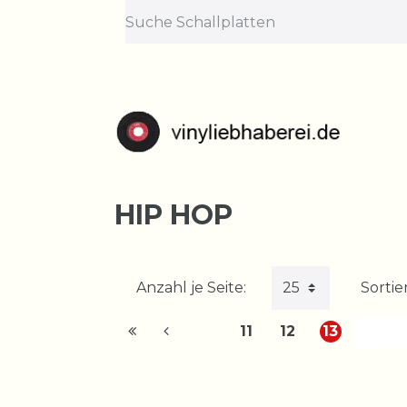
HIP HOP
Anzahl je Seite:
Sortie
11
12
13