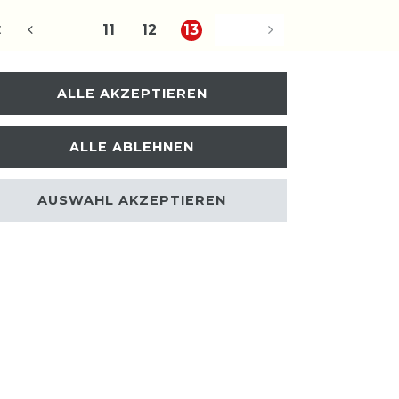
11
12
13
ALLE AKZEPTIEREN
ALLE ABLEHNEN
Kontakt
 WIDERRUFEN
AUSWAHL AKZEPTIEREN
MEN
ERKAUF VON TONTRÄGERN
D VINYL