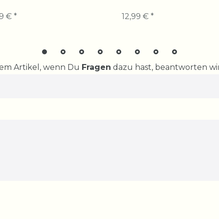
9 € *
12,99 € *
rem Artikel, wenn Du
Fragen
dazu hast, beantworten wir