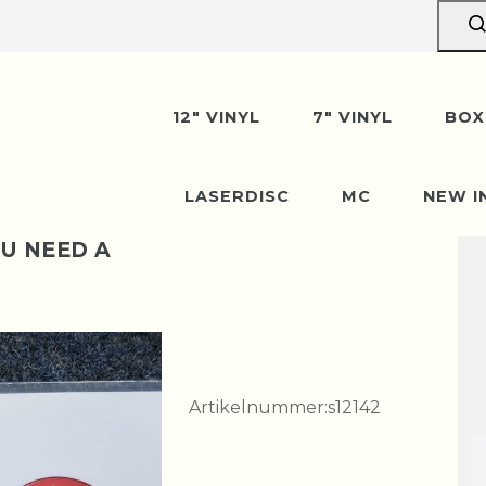
12" VINYL
7" VINYL
BOX
LASERDISC
MC
NEW I
U NEED A
Artikelnummer:
s12142