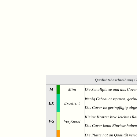
Qualitätsbeschreibung
/ 
M
Mint
Die Schallplatte und das Cover
Wenig Gebrauchsspuren, gering
EX
Excellent
Das Cover ist geringfügig abge
Kleine Kratzer bzw. leichtes 
VG
VeryGood
Das Cover kann Einrisse haben
Die Platte hat an Qualität verl