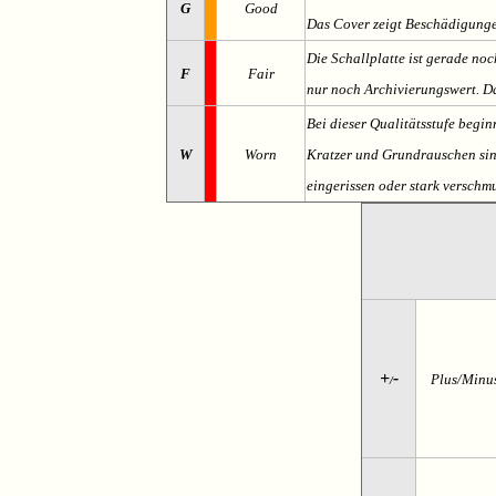
G
Good
Das Cover zeigt Beschädigung
Die Schallplatte ist gerade noc
F
Fair
nur noch Archivierungswert. Da
Bei dieser Qualitätsstufe begin
W
Worn
Kratzer und Grundrauschen sind 
eingerissen oder stark verschmu
+
-
Plus/Minu
/