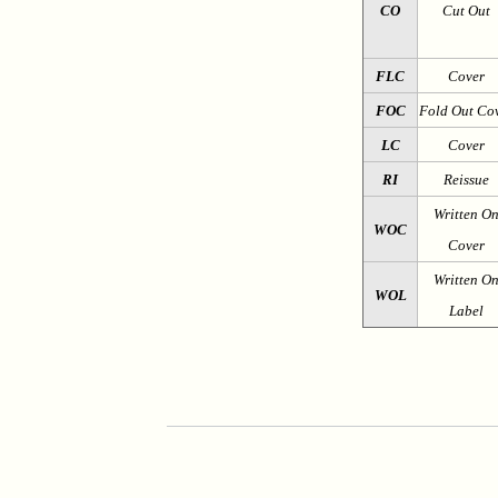
CO
Cut Out
FLC
Cover
FOC
Fold Out Co
LC
Cover
RI
Reissue
Written O
WOC
Cover
Written O
WOL
Label