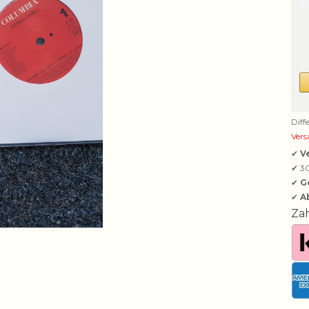
Diff
Vers
✔
V
✔ 3
✔
G
✔
A
Za