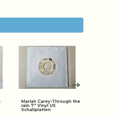
s
Mariah Carey-Through the
Mariah Car
rain 7'' Vinyl US
Christmas
Schallplatten