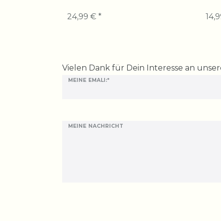
24,99 € *
14,9
Ceres::Template.mailFormHoneypotLabel
Vielen Dank für Dein Interesse an unse
MEINE EMALI:*
MEINE NACHRICHT