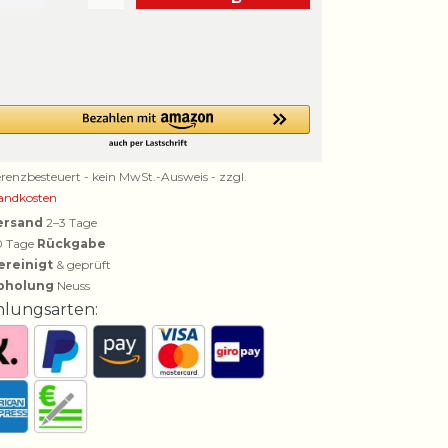
erenzbesteuert - kein MwSt.-Ausweis - zzgl.
andkosten
ersand
2–3 Tage
0 Tage
Rückgabe
ereinigt
& geprüft
bholung
Neuss
hlungsarten: