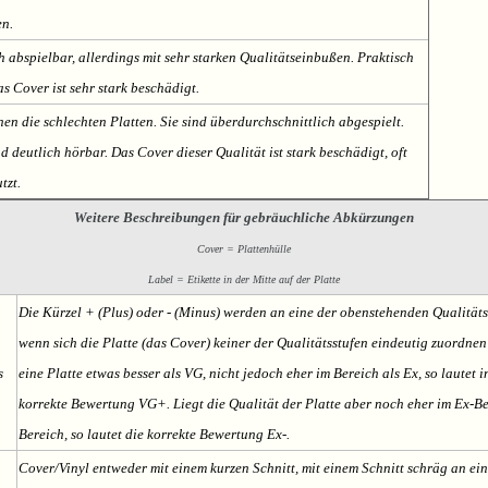
en.
h abspielbar, allerdings mit sehr starken Qualitätseinbußen. Praktisch
s Cover ist sehr stark beschädigt.
nen die schlechten Platten. Sie sind überdurchschnittlich abgespielt.
deutlich hörbar. Das Cover dieser Qualität ist stark beschädigt, oft
tzt.
Weitere Beschreibungen für gebräuchliche Abkürzungen
Cover = Plattenhülle
Label = Etikette in der Mitte auf der Platte
Die Kürzel + (Plus) oder - (Minus) werden an eine der obenstehenden Qualität
wenn sich die Platte (das Cover) keiner der Qualitätsstufen eindeutig zuordnen l
s
eine Platte etwas besser als VG, nicht jedoch eher im Bereich als Ex, so lautet i
korrekte Bewertung VG+. Liegt die Qualität der Platte aber noch eher im Ex-Be
Bereich, so lautet die korrekte Bewertung Ex-.
Cover/Vinyl entweder mit einem kurzen Schnitt, mit einem Schnitt schräg an ein