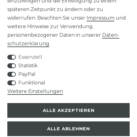
einzuwilligen und die Einwilligung zu einem
AGB
Widerrufs­recht
späteren Zeitpunkt zu ändern oder zu
widerrufen. Beachten Sie unser
Impressum
und
weitere Hinweise zur Verwendung
personenbezogener Daten in unserer
Daten­
Kontakt
VERTRAG WIDERRUFEN
schutz­erklärung
.
Essenziell
Statistik
PayPal
SERVICE
Funktional
Weitere Einstellungen
VERSANDKOSTEN
ALLE AKZEPTIEREN
UNTERNEHMEN
ALLE ABLEHNEN
AN- UND VERKAUF VON TONTRÄGERN