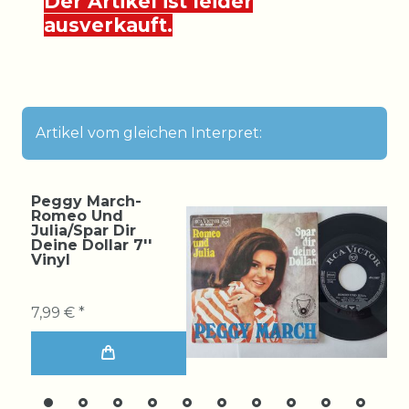
Der Artikel ist leider
ausverkauft.
Artikel vom gleichen Interpret:
Peggy March-
Romeo Und
Julia/Spar Dir
Deine Dollar 7''
Vinyl
7,99 € *