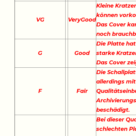
Kleine Kratze
können vork
VG
VeryGood
Das Cover kan
noch brauchb
Die Platte hat
G
Good
starke Kratze
Das Cover ze
Die Schallplat
allerdings mi
F
Fair
Qualitätseinb
Archivierungs
beschädigt.
Bei dieser Qu
schlechten Pla