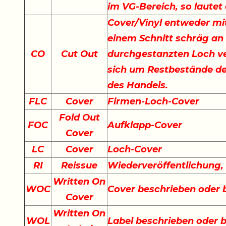
im VG-Bereich, so lautet
Cover/Vinyl entweder mit
einem Schnitt schräg an
CO
Cut Out
durchgestanzten Loch ve
sich um Restbestände der
des Handels.
FLC
Cover
Firmen-Loch-Cover
Fold Out
FOC
Aufklapp-Cover
Cover
LC
Cover
Loch-Cover
RI
Reissue
Wiederveröffentlichung
Written On
WOC
Cover beschrieben oder
Cover
Written On
WOL
Label beschrieben oder 