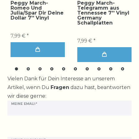
Peggy March-
Peggy March-
Romeo Und
Telegramm aus
Julia/Spar Dir Deine
Tennessee 7'' Vinyl
Dollar 7'' Vinyl
Germany
Schallplatten
7,99 € *
7,99 € *
Ceres::Template.mailFormHoneypotLabel
Vielen Dank für Dein Interesse an unserem
Artikel, wenn Du
Fragen
dazu hast, beantworten
wir diese gerne:
MEINE EMALI:*