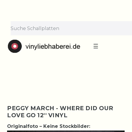
×
Lieferpause vom 10. bis 29.
August
Bestellungen nehmen wir gerne entgegen —
der Versand startet wieder ab Montag, 31.
August. Danke für euer Verständnis!
☰
PEGGY MARCH - WHERE DID OUR
LOVE GO 12'' VINYL
Originalfoto – Keine Stockbilder: