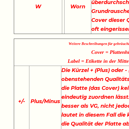
überdurchschn
W
Worn
Grundrauschen
Cover dieser Q
oft eingeriss
Weitere Beschreibungen für gebräuch
Cover = Plattenh
Label = Etikette in der Mitte
Die Kürzel + (Plus) oder 
obenstehenden Qualität
die Platte (das Cover) ke
eindeutig zuordnen lässt.
+
/
-
Plus/Minus
besser als VG, nicht jedo
lautet in diesem Fall di
die Qualität der Platte a