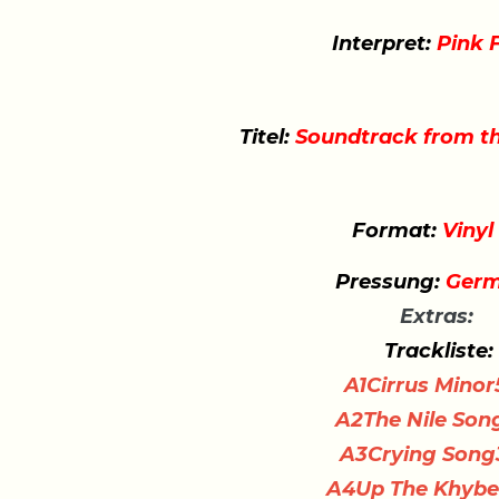
Interpret:
Pink 
Titel:
Soundtrack from th
Format:
Vinyl
Pressung:
Germ
Extras:
Trackliste:
A1
Cirrus Minor
A2
The Nile Son
A3
Crying Song
A4
Up The Khybe