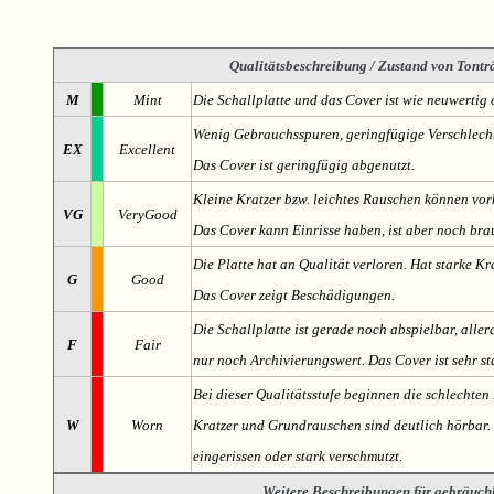
Qualitätsbeschreibung
/ Zustand von Tonträ
M
Mint
Die Schallplatte und das Cover ist wie neuwertig 
Wenig Gebrauchsspuren, geringfügige Verschlech
EX
Excellent
Das Cover ist geringfügig abgenutzt.
Kleine Kratzer bzw. leichtes Rauschen können v
VG
VeryGood
Das Cover kann Einrisse haben, ist aber noch br
Die Platte hat an Qualität verloren. Hat starke Kr
G
Good
Das Cover zeigt Beschädigungen.
Die Schallplatte ist gerade noch abspielbar, aller
F
Fair
nur noch Archivierungswert. Das Cover ist sehr s
Bei dieser Qualitätsstufe beginnen die schlechten 
W
Worn
Kratzer und Grundrauschen sind deutlich hörbar. D
eingerissen oder stark verschmutzt.
Weitere Beschreibungen für gebräuch