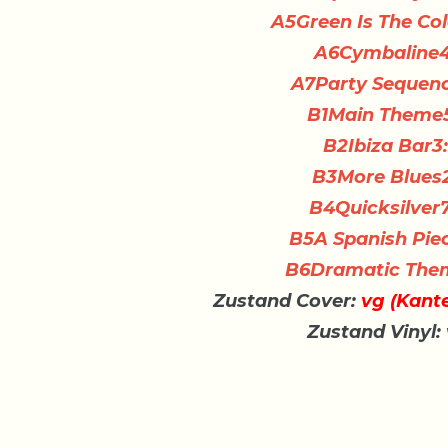
A5
Green Is The Co
A6
Cymbaline
4
A7
Party Sequen
B1
Main Theme
B2
Ibiza Bar
3
B3
More Blues
B4
Quicksilver
B5
A Spanish Pie
B6
Dramatic The
Zustand Cover:
vg (Kant
Zustand Vinyl: