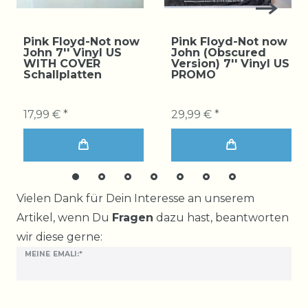
Pink Floyd-Not now
Pink Floyd-Not now
John 7'' Vinyl US
John (Obscured
WITH COVER
Version) 7'' Vinyl US
Schallplatten
PROMO
17,99 € *
29,99 € *
Ceres::Template.mailFormHoneypotLabel
Vielen Dank für Dein Interesse an unserem
Artikel, wenn Du
Fragen
dazu hast, beantworten
wir diese gerne:
MEINE EMALI:*