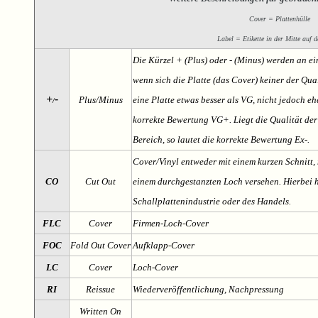
Cover = Plattenhülle
Label = Etikette in der Mitte auf d
Die Kürzel + (Plus) oder - (Minus) werden an e
wenn sich die Platte (das Cover) keiner der Qual
+
-
Plus/Minus
eine Platte etwas besser als VG, nicht jedoch ehe
/
korrekte Bewertung VG+. Liegt die Qualität der
Bereich, so lautet die korrekte Bewertung Ex-.
Cover/Vinyl entweder mit einem kurzen Schnitt, 
CO
Cut Out
einem durchgestanzten Loch versehen. Hierbei h
Schallplattenindustrie oder des Handels.
FLC
Cover
Firmen-Loch-Cover
FOC
Fold Out Cover
Aufklapp-Cover
LC
Cover
Loch-Cover
RI
Reissue
Wiederveröffentlichung, Nachpressung
Written On