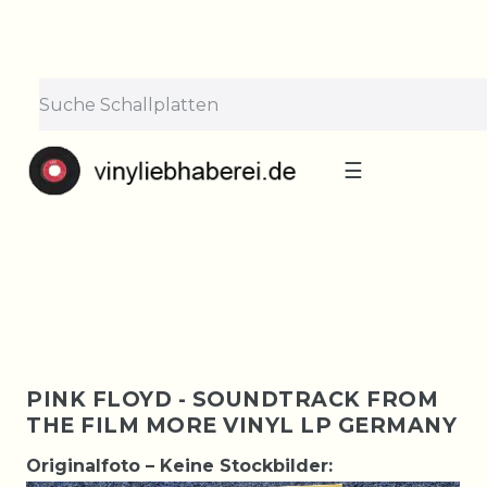
×
Lieferpause vom 10. bis 29.
August
Bestellungen nehmen wir gerne entgegen —
der Versand startet wieder ab Montag, 31.
August. Danke für euer Verständnis!
☰
PINK FLOYD - SOUNDTRACK FROM
THE FILM MORE VINYL LP GERMANY
Originalfoto – Keine Stockbilder: