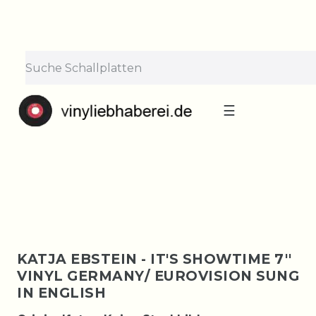
×
Lieferpause vom 10. bis 29.
August
Bestellungen nehmen wir gerne entgegen —
der Versand startet wieder ab Montag, 31.
August. Danke für euer Verständnis!
☰
KATJA EBSTEIN - IT'S SHOWTIME 7''
VINYL GERMANY/ EUROVISION SUNG
IN ENGLISH