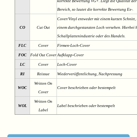
korrekte Bewertung VG+. Liegt die Qualität der
Bereich, so lautet die korrekte Bewertung Ex-.
Cover/Vinyl entweder mit einem kurzen Schnitt, 
CO
Cut Out
einem durchgestanzten Loch versehen. Hierbei h
Schallplattenindustrie oder des Handels.
FLC
Cover
Firmen-Loch-Cover
FOC
Fold Out Cover
Aufklapp-Cover
LC
Cover
Loch-Cover
RI
Reissue
Wiederveröffentlichung, Nachpressung
Written On
WOC
Cover beschrieben oder bestempelt
Cover
Written On
WOL
Label beschrieben oder bestempelt
Label