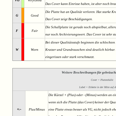
VG
VeryGood
Das Cover kann Einrisse haben, ist aber noch br
Die Platte hat an Qualität verloren. Hat starke Kr
G
Good
Das Cover zeigt Beschädigungen.
Die Schallplatte ist gerade noch abspielbar, aller
F
Fair
nur noch Archivierungswert. Das Cover ist sehr s
Bei dieser Qualitätsstufe beginnen die schlechten 
W
Worn
Kratzer und Grundrauschen sind deutlich hörbar. D
eingerissen oder stark verschmutzt.
Weitere Beschreibungen für gebräuch
Cover = Plattenhülle
Label = Etikette in der Mitte auf d
Die Kürzel + (Plus) oder - (Minus) werden an e
wenn sich die Platte (das Cover) keiner der Qual
+
-
Plus/Minus
eine Platte etwas besser als VG, nicht jedoch ehe
/