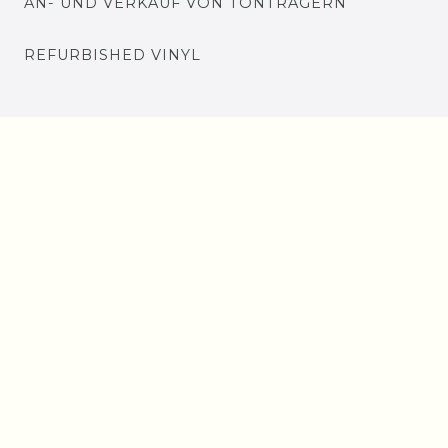
AN- UND VERKAUF VON TONTRÄGERN
REFURBISHED VINYL