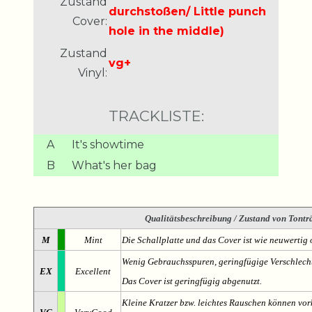
Zustand
durchstoßen/ Little punch
Cover:
hole in the middle)
Zustand
vg+
Vinyl:
TRACKLISTE:
A
It's showtime
B
What's her bag
Qualitätsbeschreibung
/ Zustand von Tonträ
M
Mint
Die Schallplatte und das Cover ist wie neuwertig 
Wenig Gebrauchsspuren, geringfügige Verschlech
EX
Excellent
Das Cover ist geringfügig abgenutzt.
Kleine Kratzer bzw. leichtes Rauschen können v