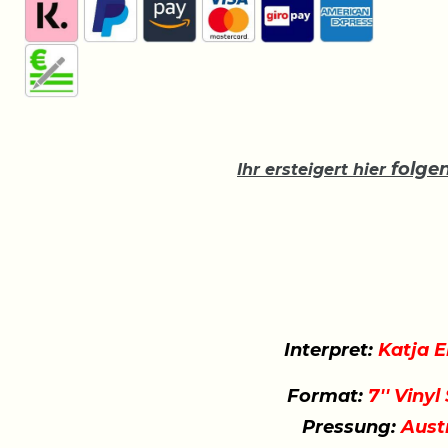
folge
Ihr ersteigert hier
Interpret:
Katja E
Format:
7'' Vinyl
Pressung:
Austr