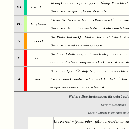
Wenig Gebrauchsspuren, geringfügige Verschlech
EX
Excellent
Das Cover ist geringfügig abgenutzt.
Kleine Kratzer bzw. leichtes Rauschen können v
VG
VeryGood
Das Cover kann Einrisse haben, ist aber noch br
Die Platte hat an Qualität verloren. Hat starke Kr
G
Good
Das Cover zeigt Beschädigungen.
Die Schallplatte ist gerade noch abspielbar, aller
F
Fair
nur noch Archivierungswert. Das Cover ist sehr s
Bei dieser Qualitätsstufe beginnen die schlechten 
W
Worn
Kratzer und Grundrauschen sind deutlich hörbar. D
eingerissen oder stark verschmutzt.
Weitere Beschreibungen für gebräuch
Cover = Plattenhülle
Label = Etikette in der Mitte auf d
Die Kürzel + (Plus) oder - (Minus) werden an e