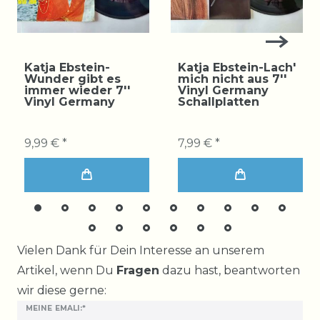
Katja Ebstein-
Katja Ebstein-Lach'
Wunder gibt es
mich nicht aus 7''
immer wieder 7''
Vinyl Germany
Vinyl Germany
Schallplatten
9,99 € *
7,99 € *
Ceres::Template.mailFormHoneypotLabel
Vielen Dank für Dein Interesse an unserem
Artikel, wenn Du
Fragen
dazu hast, beantworten
wir diese gerne:
MEINE EMALI:*