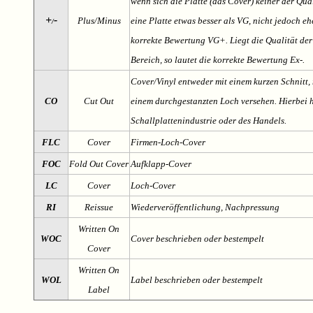
wenn sich die Platte (das Cover) keiner der Qual
+
-
Plus/Minus
eine Platte etwas besser als VG, nicht jedoch ehe
/
korrekte Bewertung VG+. Liegt die Qualität der
Bereich, so lautet die korrekte Bewertung Ex-.
Cover/Vinyl entweder mit einem kurzen Schnitt, 
CO
Cut Out
einem durchgestanzten Loch versehen. Hierbei h
Schallplattenindustrie oder des Handels.
FLC
Cover
Firmen-Loch-Cover
FOC
Fold Out Cover
Aufklapp-Cover
LC
Cover
Loch-Cover
RI
Reissue
Wiederveröffentlichung, Nachpressung
Written On
WOC
Cover beschrieben oder bestempelt
Cover
Written On
WOL
Label beschrieben oder bestempelt
Label