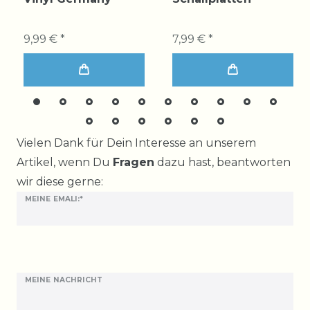
9,99 € *
7,99 € *
Ceres::Template.mailFormHoneypotLabel
Vielen Dank für Dein Interesse an unserem
Artikel, wenn Du
Fragen
dazu hast, beantworten
wir diese gerne:
MEINE EMALI:*
MEINE NACHRICHT