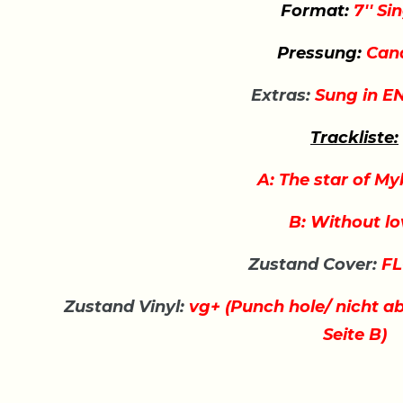
Format:
7'' Si
Pressung:
Can
Extras:
Sung in E
Trackliste:
A: The star of M
B: Without lo
Zustand Cover:
FL
Zustand Vinyl:
vg+ (Punch hole/ nicht ab
Seite B)