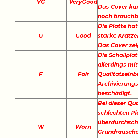
VG
VeryGood
Das Cover kan
noch brauchb
Die Platte hat
G
Good
starke Kratze
Das Cover ze
Die Schallplat
allerdings mi
F
Fair
Qualitätseinb
Archivierungs
beschädigt.
Bei dieser Qu
schlechten Pla
überdurchschn
W
Worn
Grundrauschen