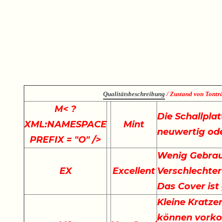
Qualitätsbeschreibung
/ Zustand von Tonträ
M
< ?
Die Schallplat
XML:NAMESPACE
Mint
neuwertig ode
PREFIX = "O" />
Wenig Gebrau
EX
Excellent
Verschlechter
Das Cover ist
Kleine Kratze
können vork