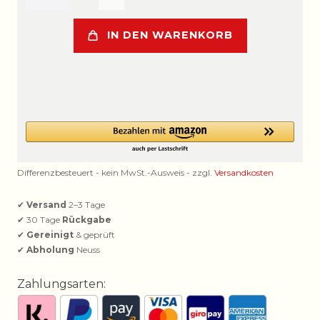
IN DEN WARENKORB
Differenzbesteuert - kein MwSt.-Ausweis - zzgl.
Versandkosten
✔
Versand
2–3 Tage
✔ 30 Tage
Rückgabe
✔
Gereinigt
& geprüft
✔
Abholung
Neuss
Zahlungsarten: