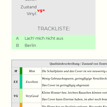
Zustand
vg+
Vinyl:
TRACKLISTE:
A
Lach' mich nicht aus
B
Berlin
Qualitätsbeschreibung
/ Zustand von Tonträ
M
Mint
Die Schallplatte und das Cover ist wie neuwertig 
Wenig Gebrauchsspuren, geringfügige Verschlech
EX
Excellent
Das Cover ist geringfügig abgenutzt.
Kleine Kratzer bzw. leichtes Rauschen können v
VG
VeryGood
Das Cover kann Einrisse haben, ist aber noch br
Die Platte hat an Qualität verloren. Hat starke Kr