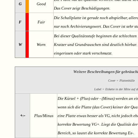
G
Good
Das Cover zeigt Beschädigungen.
Die Schallplatte ist gerade noch abspielbar, aller
F
Fair
nur noch Archivierungswert. Das Cover ist sehr s
Bei dieser Qualitätsstufe beginnen die schlechten 
W
Worn
Kratzer und Grundrauschen sind deutlich hörbar. D
eingerissen oder stark verschmutzt.
Weitere Beschreibungen für gebräuch
Cover = Plattenhülle
Label = Etikette in der Mitte auf d
Die Kürzel + (Plus) oder - (Minus) werden an e
wenn sich die Platte (das Cover) keiner der Qual
+
-
Plus/Minus
eine Platte etwas besser als VG, nicht jedoch ehe
/
korrekte Bewertung VG+. Liegt die Qualität der
Bereich, so lautet die korrekte Bewertung Ex-.