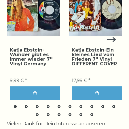
Katja Ebstein-
Katja Ebstein-Ein
Wunder gibt es
kleines Lied vom
immer wieder 7''
Frieden 7'' Vinyl
Vinyl Germany
DIFFERENT COVER
9,99 € *
17,99 € *
Ceres::Template.mailFormHoneypotLabel
Vielen Dank für Dein Interesse an unserem