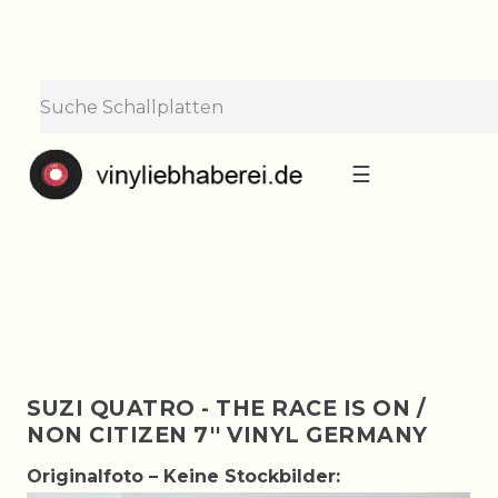
×
Lieferpause vom 10. bis 29.
August
Bestellungen nehmen wir gerne entgegen —
der Versand startet wieder ab Montag, 31.
August. Danke für euer Verständnis!
☰
SUZI QUATRO - THE RACE IS ON /
NON CITIZEN 7'' VINYL GERMANY
Originalfoto – Keine Stockbilder: