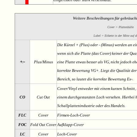
Weitere Beschreibungen für gebräuch
Cover = Plattenhülle
Label = Etikette in der Mitte auf d
Die Kürzel + (Plus) oder - (Minus) werden an e
wenn sich die Platte (das Cover) keiner der Qual
+
-
Plus/Minus
eine Platte etwas besser als VG, nicht jedoch ehe
/
korrekte Bewertung VG+. Liegt die Qualität der
Bereich, so lautet die korrekte Bewertung Ex-.
Cover/Vinyl entweder mit einem kurzen Schnitt, 
CO
Cut Out
einem durchgestanzten Loch versehen. Hierbei h
Schallplattenindustrie oder des Handels.
FLC
Cover
Firmen-Loch-Cover
FOC
Fold Out Cover
Aufklapp-Cover
LC
Cover
Loch-Cover