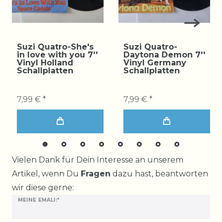
Suzi Quatro-She's
Suzi Quatro-
in love with you 7''
Daytona Demon 7''
Vinyl Holland
Vinyl Germany
Schallplatten
Schallplatten
7,99 € *
7,99 € *
Ceres::Template.mailFormHoneypotLabel
Vielen Dank für Dein Interesse an unserem
Artikel, wenn Du
Fragen
dazu hast, beantworten
wir diese gerne:
MEINE EMALI:*