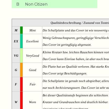
B
Non Citizen
Qualitätsbeschreibung
/ Zustand von Tonträ
M
Mint
Die Schallplatte und das Cover ist wie neuwertig 
Wenig Gebrauchsspuren, geringfügige Verschlech
EX
Excellent
Das Cover ist geringfügig abgenutzt.
Kleine Kratzer bzw. leichtes Rauschen können v
VG
VeryGood
Das Cover kann Einrisse haben, ist aber noch br
Die Platte hat an Qualität verloren. Hat starke Kr
G
Good
Das Cover zeigt Beschädigungen.
Die Schallplatte ist gerade noch abspielbar, aller
F
Fair
nur noch Archivierungswert. Das Cover ist sehr s
Bei dieser Qualitätsstufe beginnen die schlechten 
W
Worn
Kratzer und Grundrauschen sind deutlich hörbar. D
eingerissen oder stark verschmutzt.