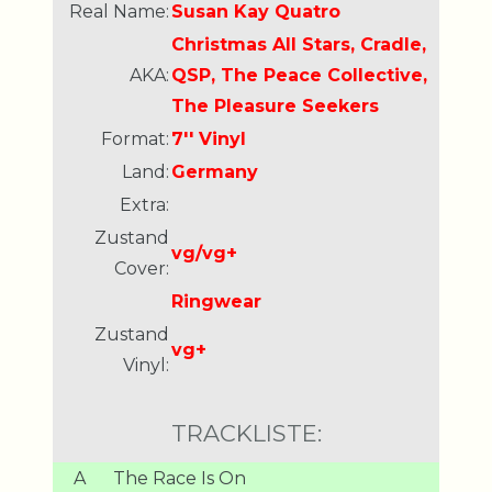
Real Name:
Susan Kay Quatro
Christmas All Stars, Cradle,
AKA:
QSP, The Peace Collective,
The Pleasure Seekers
Format:
7'' Vinyl
Land:
Germany
Extra:
Zustand
vg/vg+
Cover:
Ringwear
Zustand
vg+
Vinyl:
TRACKLISTE:
A
The Race Is On