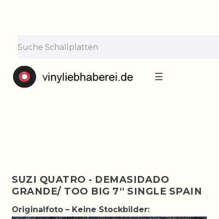
×
Lieferpause vom 10. bis 29.
August
Bestellungen nehmen wir gerne entgegen —
der Versand startet wieder ab Montag, 31.
August. Danke für euer Verständnis!
☰
SUZI QUATRO - DEMASIDADO
GRANDE/ TOO BIG 7'' SINGLE SPAIN
Originalfoto – Keine Stockbilder: