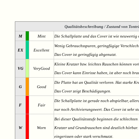
Qualitätsbeschreibung
/ Zustand von Tonträ
M
Mint
Die Schallplatte und das Cover ist wie neuwertig 
Wenig Gebrauchsspuren, geringfügige Verschlech
EX
Excellent
Das Cover ist geringfügig abgenutzt.
Kleine Kratzer bzw. leichtes Rauschen können v
VG
VeryGood
Das Cover kann Einrisse haben, ist aber noch br
Die Platte hat an Qualität verloren. Hat starke Kr
G
Good
Das Cover zeigt Beschädigungen.
Die Schallplatte ist gerade noch abspielbar, aller
F
Fair
nur noch Archivierungswert. Das Cover ist sehr s
Bei dieser Qualitätsstufe beginnen die schlechten 
W
Worn
Kratzer und Grundrauschen sind deutlich hörbar. D
eingerissen oder stark verschmutzt.