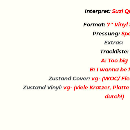
Interpret:
Suzi Q
Format:
7'' Vinyl
Pressung:
Spa
Extras:
Trackliste:
A: Too big
B: I wanna be 
Zustand Cover:
vg- (WOC/ Fle
Zustand Vinyl:
vg- (viele Kratzer, Platte
durch!)