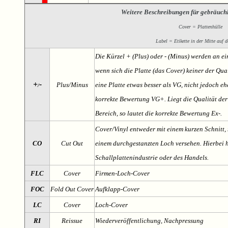
Weitere Beschreibungen für gebräuch
Cover = Plattenhülle
Label = Etikette in der Mitte auf d
Die Kürzel + (Plus) oder - (Minus) werden an e
wenn sich die Platte (das Cover) keiner der Qual
+
-
Plus/Minus
eine Platte etwas besser als VG, nicht jedoch ehe
/
korrekte Bewertung VG+. Liegt die Qualität der
Bereich, so lautet die korrekte Bewertung Ex-.
Cover/Vinyl entweder mit einem kurzen Schnitt, 
CO
Cut Out
einem durchgestanzten Loch versehen. Hierbei h
Schallplattenindustrie oder des Handels.
FLC
Cover
Firmen-Loch-Cover
FOC
Fold Out Cover
Aufklapp-Cover
LC
Cover
Loch-Cover
RI
Reissue
Wiederveröffentlichung, Nachpressung