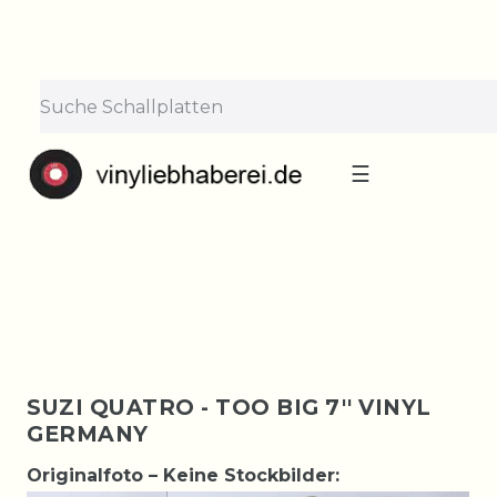
×
Lieferpause vom 10. bis 29.
August
Bestellungen nehmen wir gerne entgegen —
der Versand startet wieder ab Montag, 31.
August. Danke für euer Verständnis!
☰
SUZI QUATRO - TOO BIG 7'' VINYL
GERMANY
Originalfoto – Keine Stockbilder: