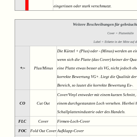
eingerissen oder stark verschmutzt.
Weitere Beschreibungen für gebräuch
Cover = Plattenhülle
Label = Etikette in der Mitte auf d
Die Kürzel + (Plus) oder - (Minus) werden an e
wenn sich die Platte (das Cover) keiner der Qual
+
-
Plus/Minus
eine Platte etwas besser als VG, nicht jedoch ehe
/
korrekte Bewertung VG+. Liegt die Qualität der
Bereich, so lautet die korrekte Bewertung Ex-.
Cover/Vinyl entweder mit einem kurzen Schnitt, 
CO
Cut Out
einem durchgestanzten Loch versehen. Hierbei h
Schallplattenindustrie oder des Handels.
FLC
Cover
Firmen-Loch-Cover
FOC
Fold Out Cover
Aufklapp-Cover