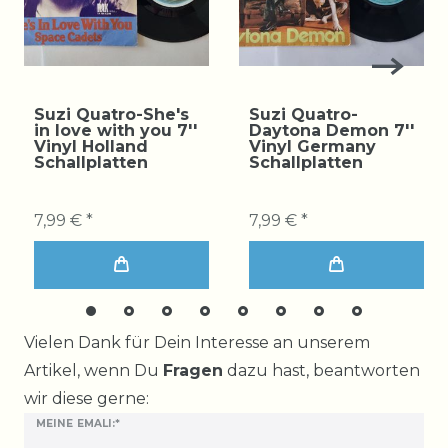
Suzi Quatro-She's
Suzi Quatro-
in love with you 7''
Daytona Demon 7''
Vinyl Holland
Vinyl Germany
Schallplatten
Schallplatten
7,99 € *
7,99 € *
Ceres::Template.mailFormHoneypotLabel
Vielen Dank für Dein Interesse an unserem
Artikel, wenn Du
Fragen
dazu hast, beantworten
wir diese gerne:
MEINE EMALI:*