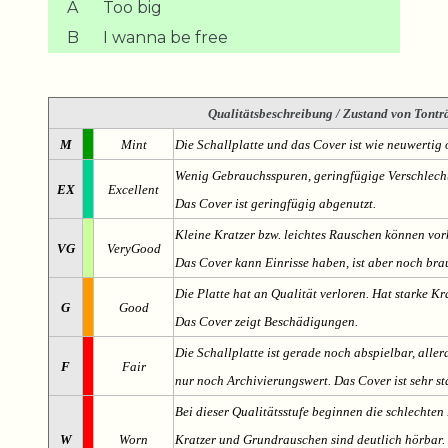
A
Too big
B
I wanna be free
Qualitätsbeschreibung
/ Zustand von Tonträ
M
Mint
Die Schallplatte und das Cover ist wie neuwertig 
Wenig Gebrauchsspuren, geringfügige Verschlech
EX
Excellent
Das Cover ist geringfügig abgenutzt.
Kleine Kratzer bzw. leichtes Rauschen können v
VG
VeryGood
Das Cover kann Einrisse haben, ist aber noch br
Die Platte hat an Qualität verloren. Hat starke Kr
G
Good
Das Cover zeigt Beschädigungen.
Die Schallplatte ist gerade noch abspielbar, aller
F
Fair
nur noch Archivierungswert. Das Cover ist sehr s
Bei dieser Qualitätsstufe beginnen die schlechten 
W
Worn
Kratzer und Grundrauschen sind deutlich hörbar. D