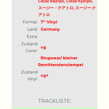
Сюзи Кватро, Сюзи Куатро,
スージー・クアトロ, スージー‧ク
アトロ
Format:
7'' Vinyl
Land:
Germany
Extra:
Zustand
vg
Cover:
Ringwear/ kleiner
Remittendenstempel
Zustand
vg+
Vinyl:
TRACKLISTE: