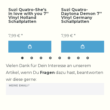
Suzi Quatro-She's
Suzi Quatro-
in love with you 7''
Daytona Demon 7''
Vinyl Holland
Vinyl Germany
Schallplatten
Schallplatten
7,99 € *
7,99 € *
Ceres::Template.mailFormHoneypotLabel
Vielen Dank für Dein Interesse an unserem
Artikel, wenn Du
Fragen
dazu hast, beantworten
wir diese gerne:
MEINE EMALI:*