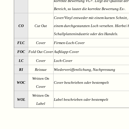
korrekte Bewertung VG+. Liegt die Qualität der
Bereich, so lautet die korrekte Bewertung Ex-.
Cover/Vinyl entweder mit einem kurzen Schnitt, 
CO
Cut Out
einem durchgestanzten Loch versehen. Hierbei h
Schallplattenindustrie oder des Handels.
FLC
Cover
Firmen-Loch-Cover
FOC
Fold Out Cover
Aufklapp-Cover
LC
Cover
Loch-Cover
RI
Reissue
Wiederveröffentlichung, Nachpressung
Written On
WOC
Cover beschrieben oder bestempelt
Cover
Written On
WOL
Label beschrieben oder bestempelt
Label