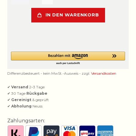
IN DEN WARENKORB
Differenzbesteuert - kein MwSt.-Ausweis - zzgl.
Versandkosten
✔
Versand
2–3 Tage
✔ 30 Tage
Rückgabe
✔
Gereinigt
& geprüft
✔
Abholung
Neuss
Zahlungsarten: