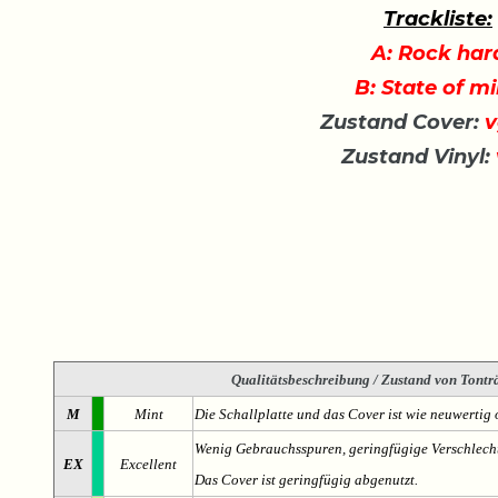
Trackliste:
A: Rock har
B: State of m
Zustand Cover:
v
Zustand Vinyl:
Qualitätsbeschreibung
/ Zustand von Tonträ
M
Mint
Die Schallplatte und das Cover ist wie neuwertig 
Wenig Gebrauchsspuren, geringfügige Verschlech
EX
Excellent
Das Cover ist geringfügig abgenutzt.