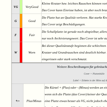
Kleine Kratzer bzw. leichtes Rauschen können v
VG
VeryGood
Das Cover kann Einrisse haben, ist aber noch br
Die Platte hat an Qualität verloren. Hat starke Kr
G
Good
Das Cover zeigt Beschädigungen.
Die Schallplatte ist gerade noch abspielbar, aller
F
Fair
nur noch Archivierungswert. Das Cover ist sehr s
Bei dieser Qualitätsstufe beginnen die schlechten 
W
Worn
Kratzer und Grundrauschen sind deutlich hörbar. D
eingerissen oder stark verschmutzt.
Weitere Beschreibungen für gebräuch
Cover = Plattenhülle
Label = Etikette in der Mitte auf d
Die Kürzel + (Plus) oder - (Minus) werden an e
wenn sich die Platte (das Cover) keiner der Qual
+
-
Plus/Minus
eine Platte etwas besser als VG, nicht jedoch ehe
/