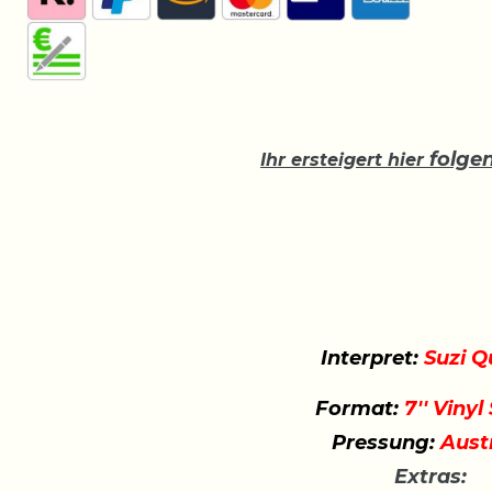
folge
Ihr ersteigert hier
Interpret:
Suzi Q
Format:
7'' Vinyl
Pressung:
Austr
Extras: