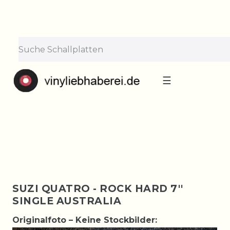
×
Lieferpause vom 10. bis 29.
August
Bestellungen nehmen wir gerne entgegen —
der Versand startet wieder ab Montag, 31.
August. Danke für euer Verständnis!
☰
SUZI QUATRO - ROCK HARD 7''
SINGLE AUSTRALIA
Originalfoto – Keine Stockbilder: