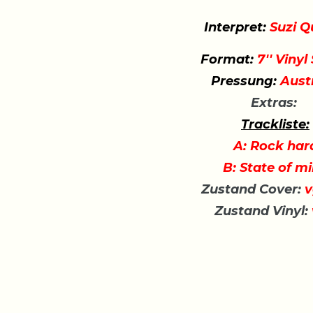
Interpret:
Suzi Q
Format:
7'' Vinyl
Pressung:
Austr
Extras:
Trackliste:
A: Rock har
B: State of m
Zustand Cover:
v
Zustand Vinyl: