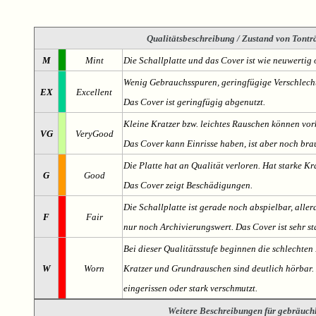
Qualitätsbeschreibung
/ Zustand von Tonträ
M
Mint
Die Schallplatte und das Cover ist wie neuwertig 
Wenig Gebrauchsspuren, geringfügige Verschlech
EX
Excellent
Das Cover ist geringfügig abgenutzt.
Kleine Kratzer bzw. leichtes Rauschen können v
VG
VeryGood
Das Cover kann Einrisse haben, ist aber noch br
Die Platte hat an Qualität verloren. Hat starke Kr
G
Good
Das Cover zeigt Beschädigungen.
Die Schallplatte ist gerade noch abspielbar, aller
F
Fair
nur noch Archivierungswert. Das Cover ist sehr s
Bei dieser Qualitätsstufe beginnen die schlechten 
W
Worn
Kratzer und Grundrauschen sind deutlich hörbar. D
eingerissen oder stark verschmutzt.
Weitere Beschreibungen für gebräuch