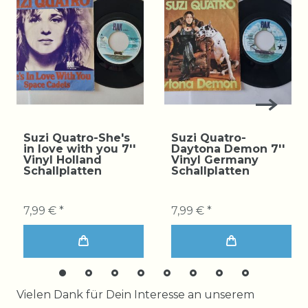
Suzi Quatro-She's
Suzi Quatro-
in love with you 7''
Daytona Demon 7''
Vinyl Holland
Vinyl Germany
Schallplatten
Schallplatten
7,99 € *
7,99 € *
Ceres::Template.mailFormHoneypotLabel
Vielen Dank für Dein Interesse an unserem