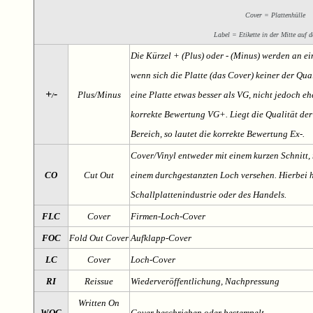
Cover = Plattenhülle
Label = Etikette in der Mitte auf d
Die Kürzel + (Plus) oder - (Minus) werden an e
wenn sich die Platte (das Cover) keiner der Qual
+
-
Plus/Minus
eine Platte etwas besser als VG, nicht jedoch ehe
/
korrekte Bewertung VG+. Liegt die Qualität der
Bereich, so lautet die korrekte Bewertung Ex-.
Cover/Vinyl entweder mit einem kurzen Schnitt, 
CO
Cut Out
einem durchgestanzten Loch versehen. Hierbei h
Schallplattenindustrie oder des Handels.
FLC
Cover
Firmen-Loch-Cover
FOC
Fold Out Cover
Aufklapp-Cover
LC
Cover
Loch-Cover
RI
Reissue
Wiederveröffentlichung, Nachpressung
Written On
WOC
Cover beschrieben oder bestempelt